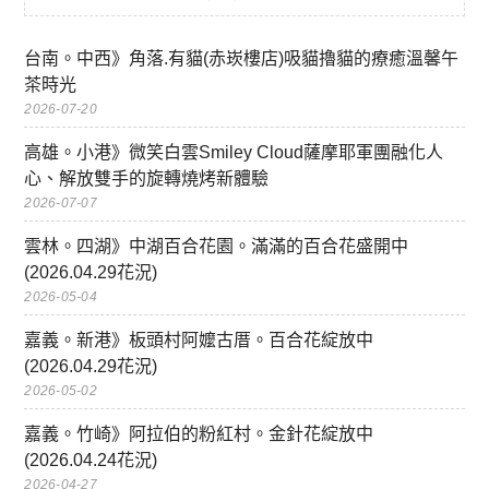
台南。中西》角落.有貓(赤崁樓店)吸貓擼貓的療癒溫馨午
茶時光
2026-07-20
高雄。小港》微笑白雲Smiley Cloud薩摩耶軍團融化人
心、解放雙手的旋轉燒烤新體驗
2026-07-07
雲林。四湖》中湖百合花園。滿滿的百合花盛開中
(2026.04.29花況)
2026-05-04
嘉義。新港》板頭村阿嬤古厝。百合花綻放中
(2026.04.29花況)
2026-05-02
嘉義。竹崎》阿拉伯的粉紅村。金針花綻放中
(2026.04.24花況)
2026-04-27