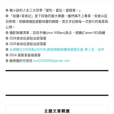
✪ 豬小詠的人生三大哲學「愛吃。愛玩。愛睡覺。」
✪ 「拍攝+寫食記」是下班後的最大樂趣。雖然稱不上專業，但會以這
份熱情，用鏡頭捕捉感動味蕾的瞬間，用文字記錄每一次旅行的風景與
心情。
✪ 攝影裝備清單：目前手機(vivo X90pro)為主，相機(Canon 6D)為輔
✪ 2026食尚玩家駐站部落客
✪ 2025食尚玩家駐站部落客
✪
台灣觀光100亮點(2025年)遊程規劃競賽旅遊圖文組 第三名、佳作
✪ 2014 窩客島星級窩客
✪ 廠商邀約可來信
bo20326000@gmail.com
主題文章精選