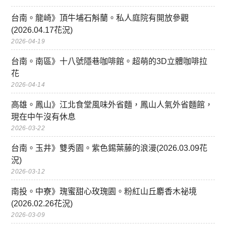
台南。龍崎》頂牛埔石斛蘭。私人庭院有開放參觀
(2026.04.17花況)
2026-04-19
台南。南區》十八號隱巷咖啡館。超萌的3D立體咖啡拉
花
2026-04-14
高雄。鳳山》江北食堂風味外省麵，鳳山人氣外省麵館，
現在中午沒有休息
2026-03-22
台南。玉井》雙秀園。紫色錫葉藤的浪漫(2026.03.09花
況)
2026-03-12
南投。中寮》瑰蜜甜心玫瑰園。粉紅山丘麝香木祕境
(2026.02.26花況)
2026-03-09