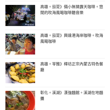
高雄。茄萣》倆小無猜露天咖啡。悠
閒的吹海風喝咖啡聽音樂
高雄。茄萣》興達港海岸咖啡。吹海
風喝咖啡
高雄。苓雅》樺坊正宗內蒙古特色餐
廳
彰化。溪湖》漢強麵館。溪湖在地麵
攤