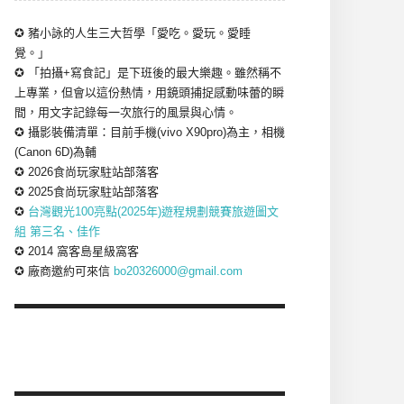
✪ 豬小詠的人生三大哲學「愛吃。愛玩。愛睡
覺。」
✪ 「拍攝+寫食記」是下班後的最大樂趣。雖然稱不
上專業，但會以這份熱情，用鏡頭捕捉感動味蕾的瞬
間，用文字記錄每一次旅行的風景與心情。
✪ 攝影裝備清單：目前手機(vivo X90pro)為主，相機
(Canon 6D)為輔
✪ 2026食尚玩家駐站部落客
✪ 2025食尚玩家駐站部落客
✪
台灣觀光100亮點(2025年)遊程規劃競賽旅遊圖文
組 第三名、佳作
✪ 2014 窩客島星級窩客
✪ 廠商邀約可來信
bo20326000@gmail.com