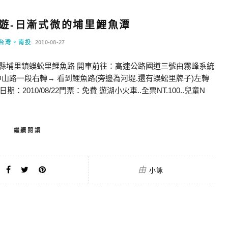
日遊-日漸式微的埔里鯉魚潭
台灣。南投
2010-08-27
投縣埔里鎮蜈蚣里鯉魚路 開車前往：高速公路國道三號由霧峰系統
山路一段右轉→ 看到鯉魚路(旁邊為河堤.還有蜈蚣里牌子)左轉
10/08/22門票：免費 遊湖小火車..全票NT.100..兒童N
繼續閱讀
由
小詠