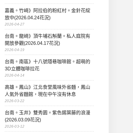
嘉義。竹崎》阿拉伯的粉紅村。金針花綻
放中(2026.04.24花況)
2026-04-27
台南。龍崎》頂牛埔石斛蘭。私人庭院有
開放參觀(2026.04.17花況)
2026-04-19
台南。南區》十八號隱巷咖啡館。超萌的
3D立體咖啡拉花
2026-04-14
高雄。鳳山》江北食堂風味外省麵，鳳山
人氣外省麵館，現在中午沒有休息
2026-03-22
台南。玉井》雙秀園。紫色錫葉藤的浪漫
(2026.03.09花況)
2026-03-12