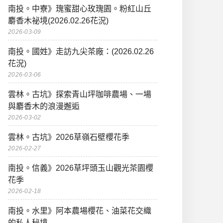
南投。中寮》瑰蜜甜心玫瑰園。粉紅山丘
麝香木祕境(2026.02.26花況)
2026-03-09
南投。國姓》走訪九尖茶廠：(2026.02.26
花況)
2026-03-06
雲林。古坑》探索青山坪咖啡農場、一場
與麝香木的浪漫邂逅
2026-03-02
雲林。古坑》2026草嶺石壁櫻花季
2026-02-27
南投。信義》2026草坪頭玉山觀光茶園櫻
花季
2026-02-18
南投。水里》阿本農場櫻花、油菜花交織
的私人秘境