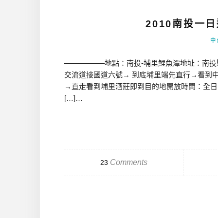
2010南投一
中
—————–地點：南投-埔里鯉魚潭地址：南
交流道接國道六號→ 到底埔里端先直行→看到中
→直走看到埔里酒莊即到目的地開放時間：全日日期：20
[…]…
Comments
23