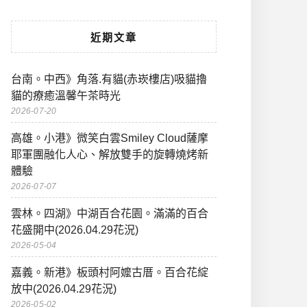
近期文章
台南。中西》角落.有貓(赤崁樓店)吸貓擼
貓的療癒溫馨午茶時光
2026-07-20
高雄。小港》微笑白雲Smiley Cloud薩摩
耶軍團融化人心、解放雙手的旋轉燒烤新
體驗
2026-07-07
雲林。四湖》中湖百合花園。滿滿的百合
花盛開中(2026.04.29花況)
2026-05-04
嘉義。新港》板頭村阿嬤古厝。百合花綻
放中(2026.04.29花況)
2026-05-02