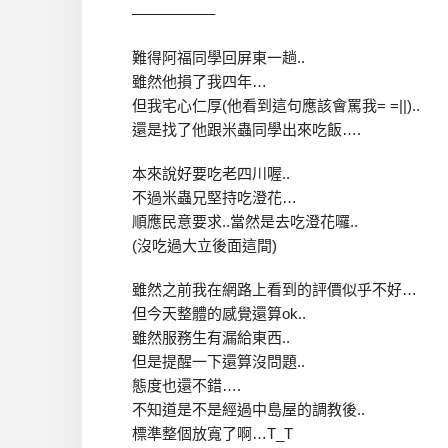
—————–
難得阿福同學回屏東一趟..
雖然他損了我四年…
但我宅心仁厚(他看到這句應該會罵我= =||)..
還是找了他跟米蟲同學出來吃飯….
本來說好要吃老四川喔..
不過米蟲兄堅持吃澄花…
順應民意要求..當然是去吃澄花囉..
(沒吃過大立後面這間)
雖然之前我在網路上看到的評價似乎不好…
但今天整體的感覺還算ok..
雖然服務生有漏給東西..
但是提醒一下還算沒問題..
態度也還不錯….
不知道是不是經過中島屋的調教後..
標準整個放寬了啊…T_T