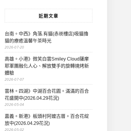
近期文章
台南。中西》角落.有貓(赤崁樓店)吸貓擼
貓的療癒溫馨午茶時光
2026-07-20
高雄。小港》微笑白雲Smiley Cloud薩摩
耶軍團融化人心、解放雙手的旋轉燒烤新
體驗
2026-07-07
雲林。四湖》中湖百合花園。滿滿的百合
花盛開中(2026.04.29花況)
2026-05-04
嘉義。新港》板頭村阿嬤古厝。百合花綻
放中(2026.04.29花況)
2026-05-02