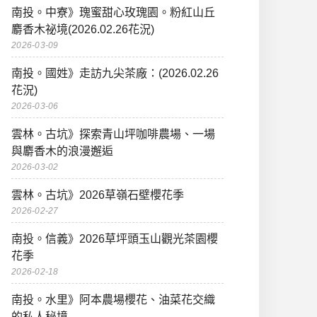
南投。中寮》瑰蜜甜心玫瑰園。粉紅山丘
麝香木祕境(2026.02.26花況)
2026-03-09
南投。國姓》走訪九尖茶廠：(2026.02.26
花況)
2026-03-06
雲林。古坑》探索青山坪咖啡農場、一場
與麝香木的浪漫邂逅
2026-03-02
雲林。古坑》2026草嶺石壁櫻花季
2026-02-27
南投。信義》2026草坪頭玉山觀光茶園櫻
花季
2026-02-18
南投。水里》阿本農場櫻花、油菜花交織
的私人秘境