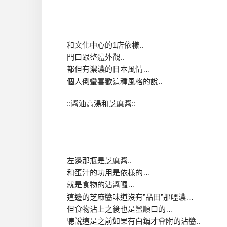
和文化中心的1店依樣..
門口跟整體外觀..
都但有濃濃的日本風情…
個人倒蠻喜歡這種風格的說..
::醬油高湯和芝麻醬::
左邊那瓶是芝麻醬..
和蛋汁的功用是依樣的…
就是食物的沾醬囉…
這邊的芝麻醬味道沒有”品田”那嚜濃…
但食物沾上之後也是蠻順口的…
聽說這是之前如果有白鍋才會附的沾醬..