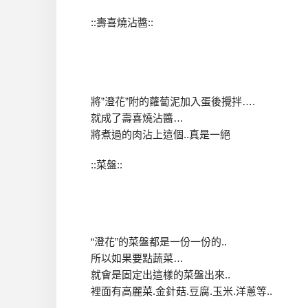
::壽喜燒沾醬::
將”澄花”附的蘿蔔泥加入蛋後攪拌….
就成了壽喜燒沾醬…
將煮過的肉沾上這個..真是一絕
::菜盤::
“澄花”的菜盤都是一份一份的..
所以如果要點蔬菜…
就會是固定出這樣的菜盤出來..
裡面有高麗菜.金針菇.豆腐.玉米.洋蔥等..