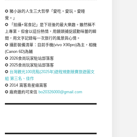
✪ 豬小詠的人生三大哲學「愛吃。愛玩。愛睡
覺。」
✪ 「拍攝+寫食記」是下班後的最大樂趣。雖然稱不
上專業，但會以這份熱情，用鏡頭捕捉感動味蕾的瞬
間，用文字記錄每一次旅行的風景與心情。
✪ 攝影裝備清單：目前手機(vivo X90pro)為主，相機
(Canon 6D)為輔
✪ 2026食尚玩家駐站部落客
✪ 2025食尚玩家駐站部落客
✪
台灣觀光100亮點(2025年)遊程規劃競賽旅遊圖文
組 第三名、佳作
✪ 2014 窩客島星級窩客
✪ 廠商邀約可來信
bo20326000@gmail.com