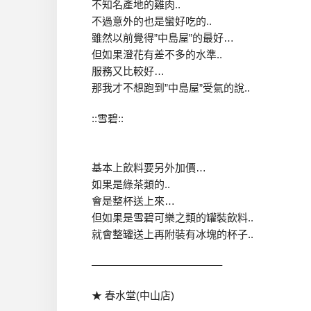
不知名產地的雞肉..
不過意外的也是蠻好吃的..
雖然以前覺得”中島屋”的最好…
但如果澄花有差不多的水準..
服務又比較好…
那我才不想跑到”中島屋”受氣的說..
::雪碧::
基本上飲料要另外加價…
如果是綠茶類的..
會是整杯送上來…
但如果是雪碧可樂之類的罐裝飲料..
就會整罐送上再附裝有冰塊的杯子..
————————————–
★ 春水堂(中山店)