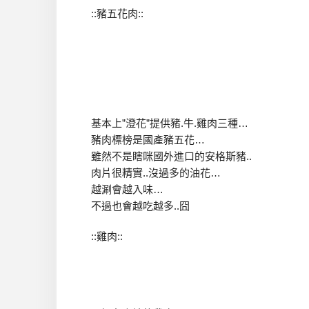
::豬五花肉::
基本上”澄花”提供豬.牛.雞肉三種…
豬肉標榜是國產豬五花…
雖然不是瞎咪國外進口的安格斯豬..
肉片很精實..沒過多的油花…
越涮會越入味…
不過也會越吃越多..囧
::雞肉::