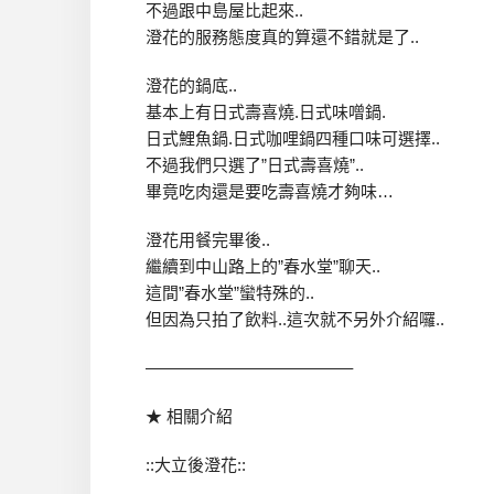
不過跟中島屋比起來..
澄花的服務態度真的算還不錯就是了..
澄花的鍋底..
基本上有日式壽喜燒.日式味噌鍋.
日式鯉魚鍋.日式咖哩鍋四種口味可選擇..
不過我們只選了”日式壽喜燒”..
畢竟吃肉還是要吃壽喜燒才夠味…
澄花用餐完畢後..
繼續到中山路上的”春水堂”聊天..
這間”春水堂”蠻特殊的..
但因為只拍了飲料..這次就不另外介紹囉..
————————————–
★ 相關介紹
::大立後澄花::