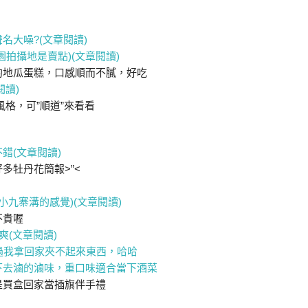
名大噪?(文章閱讀)
拍攝地是賣點)(文章閱讀)
的地瓜蛋糕，口感順而不膩，好吃
閱讀)
風格，可”順道”來看看
錯(文章閱讀)
多牡丹花簡報>”<
小九寨溝的感覺)(文章閱讀)
不貴喔
爽(文章閱讀)
不過我拿回家夾不起來東西，哈哈
下去滷的滷味，重口味適合當下酒菜
是買盒回家當插旗伴手禮