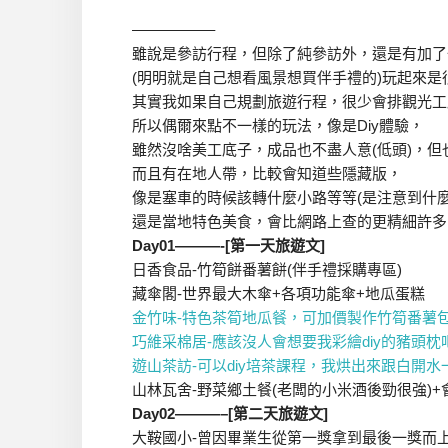
—————–
雖說是參訪行程，但除了純參訪外，還是有加了
(明明就是自己想看風景想買伴手禮的)玩起來是
其實我如果自己規劃旅遊行程，很少會排觀光工
所以偶爾來點不一樣的玩法，像是Diy體驗，
雖然沒啥美工底子，成品也不盡人意(低頭)，但
而且有在地人帶，比較會知道些隱藏版，
像是塞車的時候該轉什麼小路等等(是注意到什麼
還是當地特色美食，會比網路上查的更精細許多
Day01———-[第一天旅遊文]
日香食品-竹筍餅番薯餅(伴手禮採購專區)
藏傘閣-世界最大木傘+各項功能傘+地瓜蛋糕
金竹味-特色茶筍地瓜餐，可加價製作竹筍番薯包
巧維采棉居-應該沒人會想要我彩繪diy的豬頭枕吧!
遊山茶訪-可以diy培茶課程，我烘出來跟白開水
山林瓦舍-野菜鄉土餐(老闆的小米酒後勁很強)+
Day02———–[第二天旅遊文]
大鞍國小-曾因畢業生從第一獎拿到最後一獎而