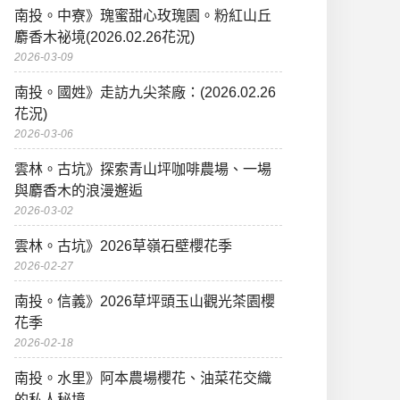
南投。中寮》瑰蜜甜心玫瑰園。粉紅山丘
麝香木祕境(2026.02.26花況)
2026-03-09
南投。國姓》走訪九尖茶廠：(2026.02.26
花況)
2026-03-06
雲林。古坑》探索青山坪咖啡農場、一場
與麝香木的浪漫邂逅
2026-03-02
雲林。古坑》2026草嶺石壁櫻花季
2026-02-27
南投。信義》2026草坪頭玉山觀光茶園櫻
花季
2026-02-18
南投。水里》阿本農場櫻花、油菜花交織
的私人秘境