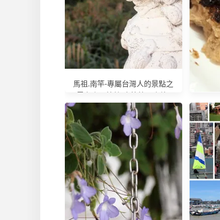
馬祖.南竿-專屬台灣人的景點之
雲台山軍情館(南竿第一高峰)
屏東.