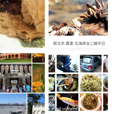
新北市.萬里-北海岸台二線半日
遊
高樹-廟口50年正老店。杏
仁茶+包子