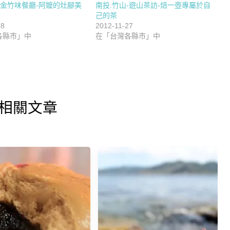
-金竹味餐廳-阿嬤的灶腳美
南投.竹山-遊山茶訪-焙一壺專屬於自
己的茶
18
2012-11-27
各縣市」中
在「台灣各縣市」中
相關文章