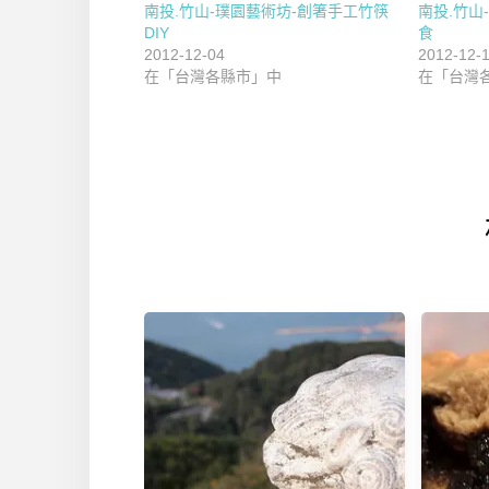
南投.竹山-璞園藝術坊-創箸手工竹筷
南投.竹山
DIY
食
2012-12-04
2012-12-
在「台灣各縣市」中
在「台灣