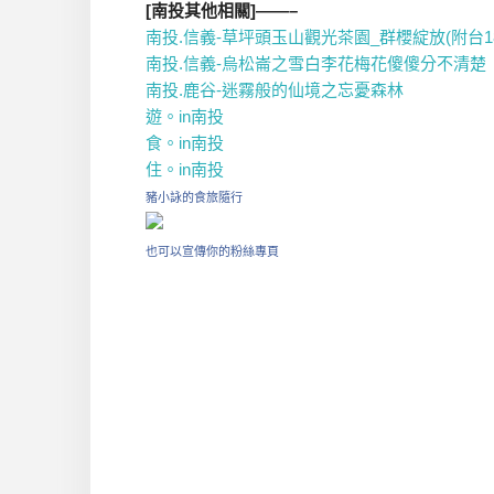
[南投其他相關]——–
南投.信義-草坪頭玉山觀光茶園_群櫻綻放(附台1
南投.信義-烏松崙之雪白李花梅花傻傻分不清楚
南投.鹿谷-迷霧般的仙境之忘憂森林
遊。in南投
食。in南投
住。in南投
豬小詠的食旅隨行
也可以宣傳你的粉絲專頁