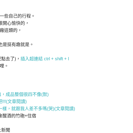
一些自己的行程。
很開心愉快的，
廠這類的，
也是挺有趣就是。
點去了)，
插入超連結 ctrl + shift + l
哩。
，成品整個很四不像(默)
!!(文章閱讀)
一樣，就跟我人差不多嗎(哭)(文章閱讀)
會醒酒的竹砲+住宿
上新聞