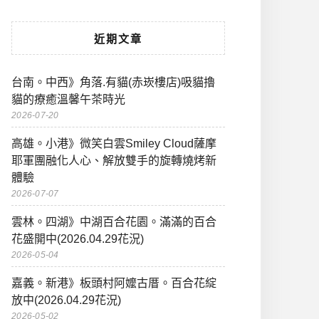
近期文章
台南。中西》角落.有貓(赤崁樓店)吸貓擼
貓的療癒溫馨午茶時光
2026-07-20
高雄。小港》微笑白雲Smiley Cloud薩摩
耶軍團融化人心、解放雙手的旋轉燒烤新
體驗
2026-07-07
雲林。四湖》中湖百合花園。滿滿的百合
花盛開中(2026.04.29花況)
2026-05-04
嘉義。新港》板頭村阿嬤古厝。百合花綻
放中(2026.04.29花況)
2026-05-02