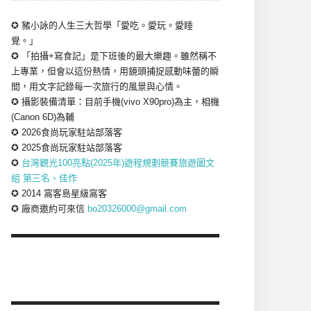
✪ 豬小詠的人生三大哲學「愛吃。愛玩。愛睡
覺。」
✪ 「拍攝+寫食記」是下班後的最大樂趣。雖然稱不
上專業，但會以這份熱情，用鏡頭捕捉感動味蕾的瞬
間，用文字記錄每一次旅行的風景與心情。
✪ 攝影裝備清單：目前手機(vivo X90pro)為主，相機
(Canon 6D)為輔
✪ 2026食尚玩家駐站部落客
✪ 2025食尚玩家駐站部落客
✪
台灣觀光100亮點(2025年)遊程規劃競賽旅遊圖文
組 第三名、佳作
✪ 2014 窩客島星級窩客
✪ 廠商邀約可來信
bo20326000@gmail.com