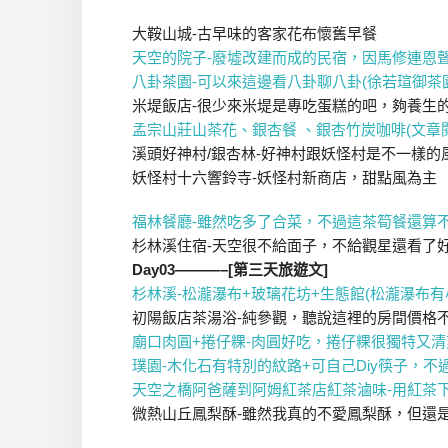
大鞍山城-古早味的客家花布懷舊早餐
天空的院子-廢墟改建而成的民宿，因馬修連恩聲
八卦茶園-可以來這邊看八卦聊八卦(徐若瑄御茶園
米堤飯店-很少來米堤是專吃蛋糕的吧，夠養生
孟宗山莊山茶花、銀杏餐 、銀杏竹炭咖啡(文章
溪頭好神村/銀杏林-好神村跟妖怪村是不一樣的
妖怪村十六響鈴寺-妖怪村新商店，甜點風為主
福林餐廳-雖然吃多了合菜，不過這茶筍餐還算不
杉林溪住宿-天空很不給面子，不給觀星還看了好
Day03———–[第三天旅遊文]
杉林溪-松瀧瀑布+玻璃花坊+生態館(松瀧瀑布有
初陽飯店茶湯浴-純參觀，聽說這裡的房間價格
廟口肉圓+捲仔粿-肉圓好吃，捲仔粿很獨特又清
璞園-木化石有特別的紋路+可自己Diy筷子，
天空之橋阿爸薩到阿姆紅茶店紅茶滷味-用紅茶
微熱山丘鳳梨酥-雖然我真的不愛鳳梨酥，但還