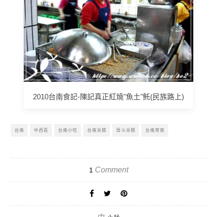
2010台南食記-陳記真正紅燒"魚土"魠(民族路上)
台南
中西區
台南小吃
台南米糕
戽斗米糕
台南宵夜
Comment
1