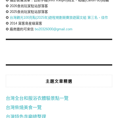
✪ 攝影裝備清單：目前手機(vivo X90pro)為主，相機(Canon 6D)為輔
✪ 2026食尚玩家駐站部落客
✪ 2025食尚玩家駐站部落客
✪
台灣觀光100亮點(2025年)遊程規劃競賽旅遊圖文組 第三名、佳作
✪ 2014 窩客島星級窩客
✪ 廠商邀約可來信
bo20326000@gmail.com
主題文章精選
台灣全台和服浴衣體驗景點一覽
台灣柴燒美食一覽
台灣特色寺廟總整理