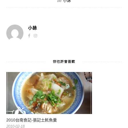
由
小詠
小詠
你也許會喜歡
2010台南食記-張記土魠魚羹
2010-02-18