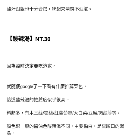
滷汁跟飯也十分合搭，吃起來清爽不油膩。
【酸辣湯】NT.30
因為臨時決定要吃這家，
就隨便google了一下看有什麼推薦菜色，
這道酸辣湯的推薦度似乎很高。
料頗多，有木耳絲/筍絲/紅蘿蔔絲/大白菜/豆腐/肉絲等等，
顏色跟一般的醬油色酸辣湯不同，主要偏白，是蠻順口的湯
品。