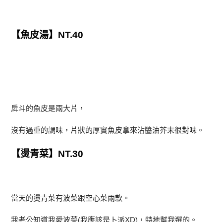
【魚皮湯】NT.40
戽斗的魚皮是兩大片，
沒有過重的調味，片狀的厚實魚皮拿來沾醬油芥末很對味。
【燙青菜】NT.30
當天的燙青菜有波菜跟空心菜兩款。
我老公知道我愛波菜(我應該是卜派XD)，特地幫我選的。