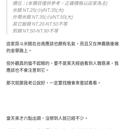
價位：(本價目僅供參考，正確價格以店家為主)
米糕 NT.25(小)/NT.35(大)
外帶米糕 NT.35(小)/NT.50(大)
其它飯類 NT.20-NT.50不等
煎類 NT.50-NT.90不等
這家戽斗米糕在台南應該也頗有名氣，而且又在神農路後端
的金華路上。
但外觀真的蠻不起眼的，要不是某天經過看到人聲鼎沸，我
應該也不會注意到它。
那次就跟我老公說好，一定要找機會來嘗試看看。
當天來才六點出頭，沒想到人就已經不少。