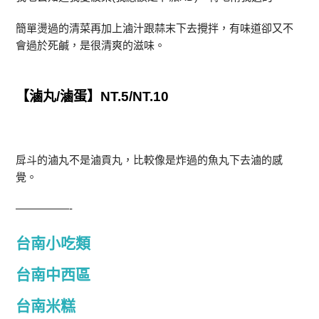
簡單燙過的清菜再加上滷汁跟蒜末下去攪拌，有味道卻又不
會過於死鹹，是很清爽的滋味。
【滷丸/滷蛋】NT.5/NT.10
戽斗的滷丸不是滷貢丸，比較像是炸過的魚丸下去滷的感
覺。
—————-
台南小吃類
台南中西區
台南米糕