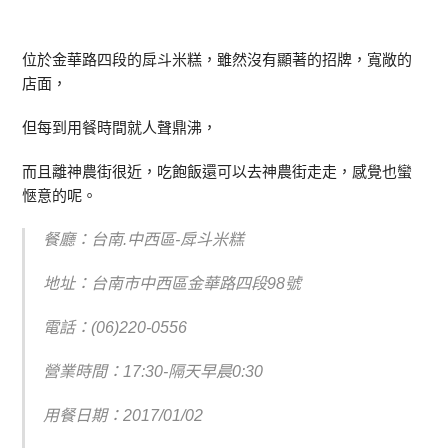
位於金華路四段的戽斗米糕，雖然沒有顯著的招牌，寬敞的
店面，
但每到用餐時間就人聲鼎沸，
而且離神農街很近，吃飽飯還可以去神農街走走，感覺也蠻
愜意的呢。
餐廳：台南.中西區-戽斗米糕
地址：台南市中西區金華路四段98號
電話：(06)220-0556
營業時間：17:30-隔天早晨0:30
用餐日期：2017/01/02