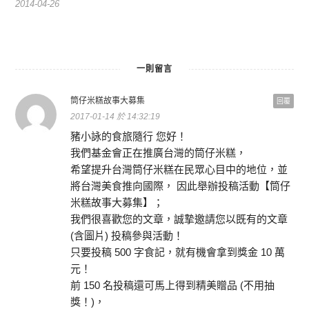
2014-04-26
一則留言
筒仔米糕故事大募集
回覆
2017-01-14 於 14:32:19
豬小詠的食旅隨行 您好！
我們基金會正在推廣台灣的筒仔米糕，
希望提升台灣筒仔米糕在民眾心目中的地位，並
將台灣美食推向國際， 因此舉辦投稿活動【筒仔
米糕故事大募集】；
我們很喜歡您的文章，誠摯邀請您以既有的文章
(含圖片) 投稿參與活動！
只要投稿 500 字食記，就有機會拿到獎金 10 萬
元！
前 150 名投稿還可馬上得到精美贈品 (不用抽
獎！)，