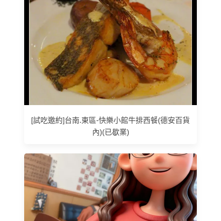
[試吃邀約]台南.東區-快樂小館牛排西餐(德安百貨
內)(已歇業)