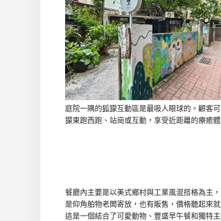
庭院一隅的狐獴互動區是最吸人眼球的。顧客可
獴東跑西跑、站崗或互動，享受近距離的療癒體
餐廳內主要是以美式鄉村與工業風混搭格為主，
是仰角舶物老闆寄放，也有販售，價格聽起來就
這是一個結合了可愛動物、豐盛早午餐和獨特主