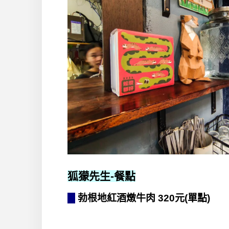
狐獴先生
-餐點
勃根地紅酒燉牛肉 320元(單點)