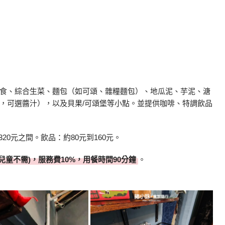
食、綜合生菜、麵包（如可頌、雜糧麵包）、地瓜泥、芋泥、溏
，可選醬汁），以及貝果/可頌堡等小點。並提供咖啡、特調飲品
20元之間。飲品：約80元到160元。
下兒童不需)，服務費10%，用餐時間90分鐘
。