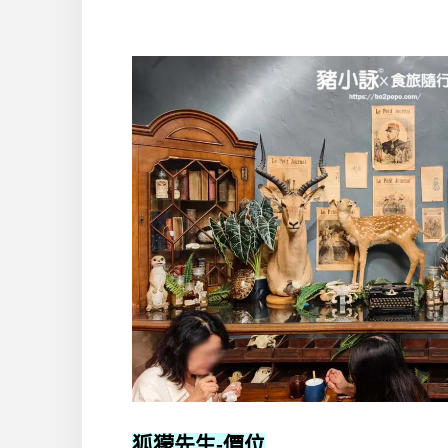
狐獴先生
-價位