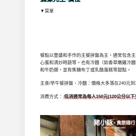
▼菜單
餐點以豐盛和手作的主餐拼盤為主，通常包含主
心蛋和清炒時蔬等。也有冷麵（如香草嫩雞冷麵
和牛奶類，並有焦糖布丁或乳酪蛋糕等甜點。
主食/早午餐拼盤、冷麵：價格大多落在240元到3
消費方式：
低消通常為每人150元(120公分以