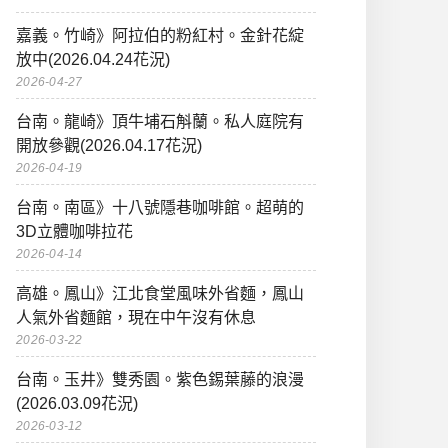
嘉義。竹崎》阿拉伯的粉紅村。金針花綻
放中(2026.04.24花況)
2026-04-27
台南。龍崎》頂牛埔石斛蘭。私人庭院有
開放參觀(2026.04.17花況)
2026-04-19
台南。南區》十八號隱巷咖啡館。超萌的
3D立體咖啡拉花
2026-04-14
高雄。鳳山》江北食堂風味外省麵，鳳山
人氣外省麵館，現在中午沒有休息
2026-03-22
台南。玉井》雙秀園。紫色錫葉藤的浪漫
(2026.03.09花況)
2026-03-12