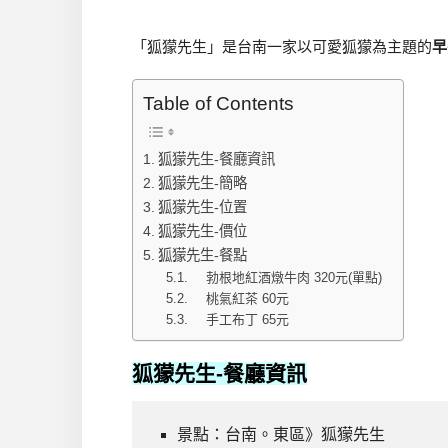
「狐獴先生」是台南一家以可愛狐獴為主題的
早
Table of Contents
狐獴先生-餐廳資訊
狐獴先生-簡略
狐獴先生-位置
狐獴先生-價位
狐獴先生-餐點
勃根地紅酒燉牛肉 320元(單點)
桃氣紅茶 60元
手工布丁 65元
狐獴先生
-餐廳資訊
景點：台南。東區》狐獴先生