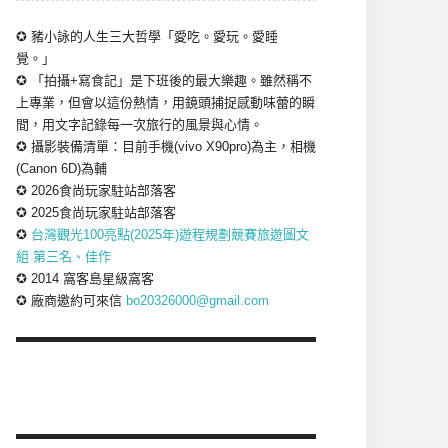
✪ 豬小詠的人生三大哲學「愛吃。愛玩。愛睡
覺。」
✪ 「拍攝+寫食記」是下班後的最大樂趣。雖然稱不
上專業，但會以這份熱情，用鏡頭捕捉感動味蕾的瞬
間，用文字記錄每一次旅行的風景與心情。
✪ 攝影裝備清單：目前手機(vivo X90pro)為主，相機
(Canon 6D)為輔
✪ 2026食尚玩家駐站部落客
✪ 2025食尚玩家駐站部落客
✪
台灣觀光100亮點(2025年)遊程規劃競賽旅遊圖文
組 第三名、佳作
✪ 2014 窩客島星級窩客
✪ 廠商邀約可來信
bo20326000@gmail.com