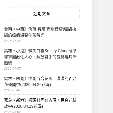
近期文章
台南。中西》角落.有貓(赤崁樓店)吸貓擼
貓的療癒溫馨午茶時光
2026-07-20
高雄。小港》微笑白雲Smiley Cloud薩摩
耶軍團融化人心、解放雙手的旋轉燒烤新
體驗
2026-07-07
雲林。四湖》中湖百合花園。滿滿的百合
花盛開中(2026.04.29花況)
2026-05-04
嘉義。新港》板頭村阿嬤古厝。百合花綻
放中(2026.04.29花況)
2026-05-02