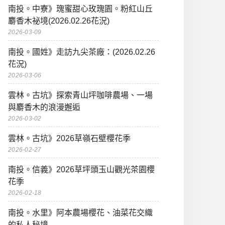
南投。中寮》瑰蜜甜心玫瑰園。粉紅山丘
麝香木祕境(2026.02.26花況)
2026-03-09
南投。國姓》走訪九尖茶廠：(2026.02.26
花況)
2026-03-06
雲林。古坑》探索青山坪咖啡農場、一場
與麝香木的浪漫邂逅
2026-03-02
雲林。古坑》2026草嶺石壁櫻花季
2026-02-27
南投。信義》2026草坪頭玉山觀光茶園櫻
花季
2026-02-18
南投。水里》阿本農場櫻花、油菜花交織
的私人秘境