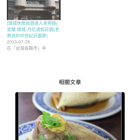
[頭城休閒旅遊達人來帶路]
宜蘭.頭城-丹尼渡假莊園(老
男孩的中世紀莊園夢)
2013-07-28
在「台灣各縣市」中
相關文章