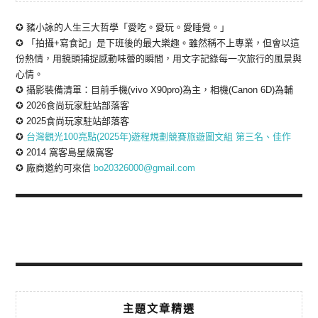
✪ 豬小詠的人生三大哲學「愛吃。愛玩。愛睡覺。」
✪ 「拍攝+寫食記」是下班後的最大樂趣。雖然稱不上專業，但會以這
份熱情，用鏡頭捕捉感動味蕾的瞬間，用文字記錄每一次旅行的風景與
心情。
✪ 攝影裝備清單：目前手機(vivo X90pro)為主，相機(Canon 6D)為輔
✪ 2026食尚玩家駐站部落客
✪ 2025食尚玩家駐站部落客
✪
台灣觀光100亮點(2025年)遊程規劃競賽旅遊圖文組 第三名、佳作
✪ 2014 窩客島星級窩客
✪ 廠商邀約可來信
bo20326000@gmail.com
主題文章精選