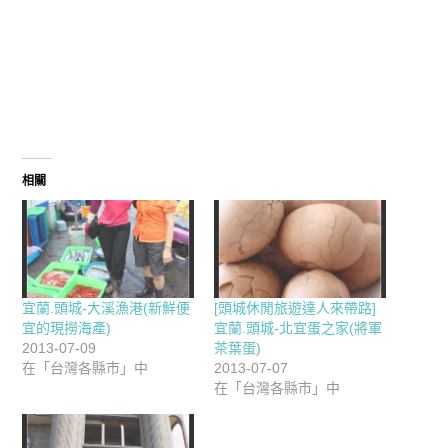
相關
宜蘭.頭城-大溪漁港(新鮮便
[頭城休閒旅遊達人來帶路]
宜的現撈海產)
宜蘭.頭城-北宜蛋之家(將軍
2013-07-09
茶葉蛋)
在「台灣各縣市」中
2013-07-07
在「台灣各縣市」中