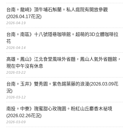
台南。龍崎》頂牛埔石斛蘭。私人庭院有開放參觀
(2026.04.17花況)
2026-04-19
台南。南區》十八號隱巷咖啡館。超萌的3D立體咖啡拉
花
2026-04-14
高雄。鳳山》江北食堂風味外省麵，鳳山人氣外省麵館，
現在中午沒有休息
2026-03-22
台南。玉井》雙秀園。紫色錫葉藤的浪漫(2026.03.09花
況)
2026-03-12
南投。中寮》瑰蜜甜心玫瑰園。粉紅山丘麝香木祕境
(2026.02.26花況)
2026-03-09