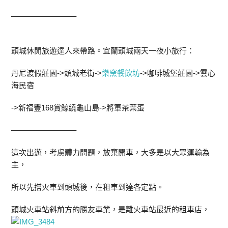
————————–
頭城休閒旅遊達人來帶路。宜蘭頭城兩天一夜小旅行：
丹尼渡假莊園->頭城老街->
樂窯餐飲坊
->咖啡城堡莊園->雲心
海民宿
->新福豐168賞鯨繞龜山島->將軍茶葉蛋
————————–
這次出遊，考慮體力問題，放棄開車，大多是以大眾運輸為
主，
所以先搭火車到頭城後，在租車到達各定點。
頭城火車站斜前方的勝友車業，是離火車站最近的租車店，