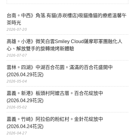
台南。中西》角落.有貓(赤崁樓店)吸貓擼貓的療癒溫馨午
茶時光
2026-07-20
高雄。小港》微笑白雲Smiley Cloud薩摩耶軍團融化人
心、解放雙手的旋轉燒烤新體驗
2026-07-07
雲林。四湖》中湖百合花園。滿滿的百合花盛開中
(2026.04.29花況)
2026-05-04
嘉義。新港》板頭村阿嬤古厝。百合花綻放中
(2026.04.29花況)
2026-05-02
嘉義。竹崎》阿拉伯的粉紅村。金針花綻放中
(2026.04.24花況)
2026-04-27