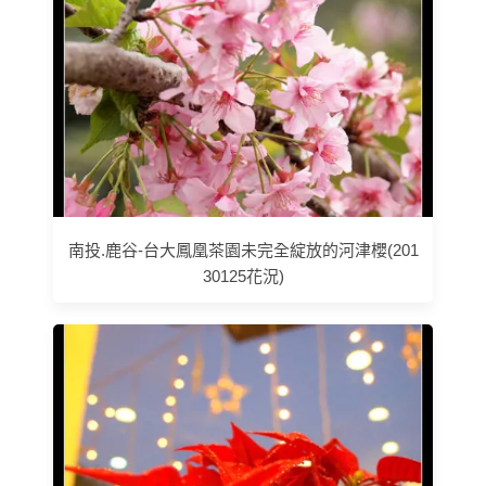
南投.鹿谷-台大鳳凰茶園未完全綻放的河津櫻(201
30125花況)