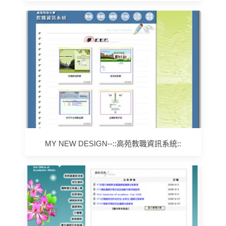
MY NEW DESIGN--::高苑教職資訊系統::