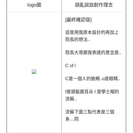
logo圖
胡亂說說創作理念
[最終確認版]
這是用我原本設計的再加上
院長的想法..
院長大哥跟我表達的意念是..
C of I
C是ㄧ個人的臉頰..o是眼睛..
f是頭髮跟耳朵 I 是學士帽的
流蘇..
流蘇下面三點代表是三個
系…冏