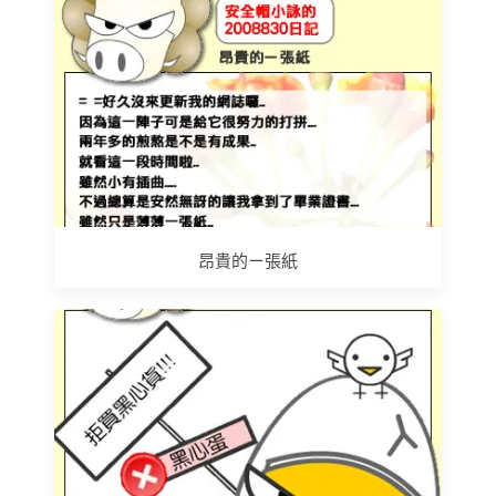
昂貴的ㄧ張紙