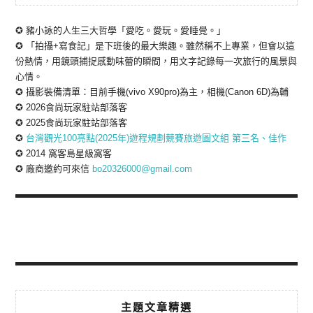
✪ 豬小詠的人生三大哲學「愛吃。愛玩。愛睡覺。」
✪ 「拍攝+寫食記」是下班後的最大樂趣。雖然稱不上專業，但會以這
份熱情，用鏡頭捕捉感動味蕾的瞬間，用文字記錄每一次旅行的風景與
心情。
✪ 攝影裝備清單：目前手機(vivo X90pro)為主，相機(Canon 6D)為輔
✪ 2026食尚玩家駐站部落客
✪ 2025食尚玩家駐站部落客
✪
台灣觀光100亮點(2025年)遊程規劃競賽旅遊圖文組 第三名、佳作
✪ 2014 窩客島星級窩客
✪ 廠商邀約可來信
bo20326000@gmail.com
主題文章精選