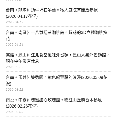
台南。龍崎》頂牛埔石斛蘭。私人庭院有開放參觀
(2026.04.17花況)
2026-04-19
台南。南區》十八號隱巷咖啡館。超萌的3D立體咖啡拉
花
2026-04-14
高雄。鳳山》江北食堂風味外省麵，鳳山人氣外省麵館，
現在中午沒有休息
2026-03-22
台南。玉井》雙秀園。紫色錫葉藤的浪漫(2026.03.09花
況)
2026-03-12
南投。中寮》瑰蜜甜心玫瑰園。粉紅山丘麝香木祕境
(2026.02.26花況)
2026-03-09