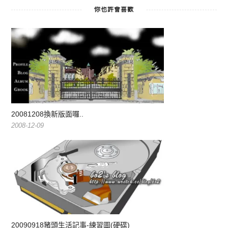
你也許會喜歡
20081208換新版面囉..
2008-12-09
20090918豬頭生活記事-練習圖(硬碟)