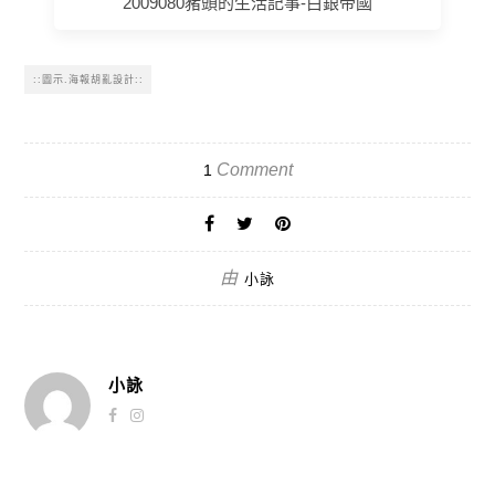
2009080豬頭的生活記事-白銀帝國
::圖示.海報胡亂設計::
Comment
1
由
小詠
小詠