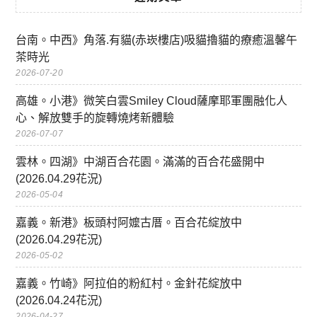
台南。中西》角落.有貓(赤崁樓店)吸貓擼貓的療癒溫馨午
茶時光
2026-07-20
高雄。小港》微笑白雲Smiley Cloud薩摩耶軍團融化人
心、解放雙手的旋轉燒烤新體驗
2026-07-07
雲林。四湖》中湖百合花園。滿滿的百合花盛開中
(2026.04.29花況)
2026-05-04
嘉義。新港》板頭村阿嬤古厝。百合花綻放中
(2026.04.29花況)
2026-05-02
嘉義。竹崎》阿拉伯的粉紅村。金針花綻放中
(2026.04.24花況)
2026-04-27