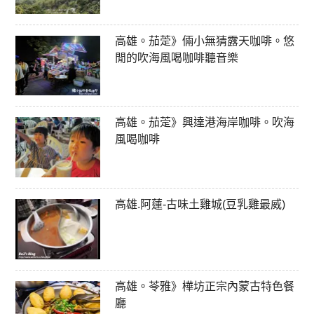
高雄。茄萣》倆小無猜露天咖啡。悠
閒的吹海風喝咖啡聽音樂
高雄。茄萣》興達港海岸咖啡。吹海
風喝咖啡
高雄.阿蓮-古味土雞城(豆乳雞最威)
高雄。苓雅》樺坊正宗內蒙古特色餐
廳