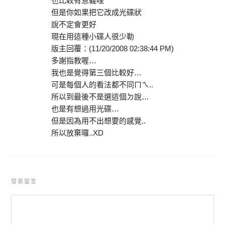
也比較有意義哩
但是你如果把它改成光碟狀
說不定會更好
現在用這種小碟人很少勒
版主回覆：(11/20/2008 02:38:44 PM)
多謝指教喔…
我也是覺得第三個比較好…
可是每個人的看法都不同ㄇㄟ..
所以到最後不是選這個ㄉ說…
也是有想過用光碟…
但是因為用不出想要的感覺..
所以放棄囉..XD
發表留言