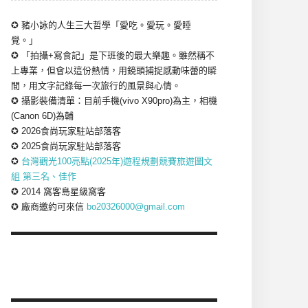
✪ 豬小詠的人生三大哲學「愛吃。愛玩。愛睡
覺。」
✪ 「拍攝+寫食記」是下班後的最大樂趣。雖然稱不
上專業，但會以這份熱情，用鏡頭捕捉感動味蕾的瞬
間，用文字記錄每一次旅行的風景與心情。
✪ 攝影裝備清單：目前手機(vivo X90pro)為主，相機
(Canon 6D)為輔
✪ 2026食尚玩家駐站部落客
✪ 2025食尚玩家駐站部落客
✪
台灣觀光100亮點(2025年)遊程規劃競賽旅遊圖文
組 第三名、佳作
✪ 2014 窩客島星級窩客
✪ 廠商邀約可來信
bo20326000@gmail.com