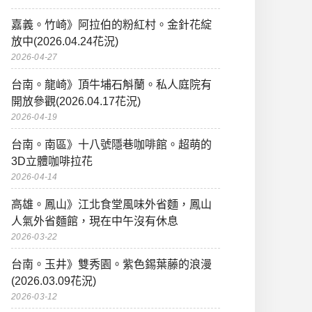
嘉義。竹崎》阿拉伯的粉紅村。金針花綻
放中(2026.04.24花況)
2026-04-27
台南。龍崎》頂牛埔石斛蘭。私人庭院有
開放參觀(2026.04.17花況)
2026-04-19
台南。南區》十八號隱巷咖啡館。超萌的
3D立體咖啡拉花
2026-04-14
高雄。鳳山》江北食堂風味外省麵，鳳山
人氣外省麵館，現在中午沒有休息
2026-03-22
台南。玉井》雙秀園。紫色錫葉藤的浪漫
(2026.03.09花況)
2026-03-12