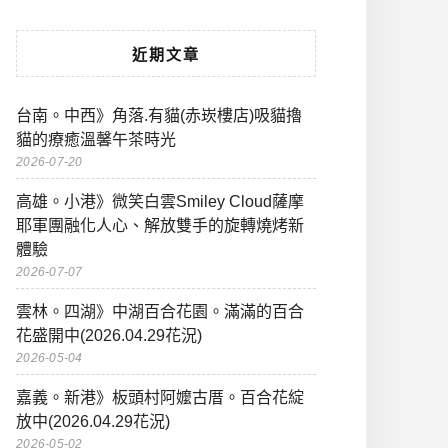
近期文章
台南。中西》角落.有貓(赤崁樓店)吸貓擼
貓的療癒溫馨午茶時光
2026-07-20
高雄。小港》微笑白雲Smiley Cloud薩摩
耶軍團融化人心、解放雙手的旋轉燒烤新
體驗
2026-07-07
雲林。四湖》中湖百合花園。滿滿的百合
花盛開中(2026.04.29花況)
2026-05-04
嘉義。新港》板頭村阿嬤古厝。百合花綻
放中(2026.04.29花況)
2026-05-02