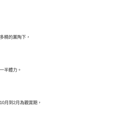
多精的薰陶下，
一半體力。
0月到2月為觀賞期，