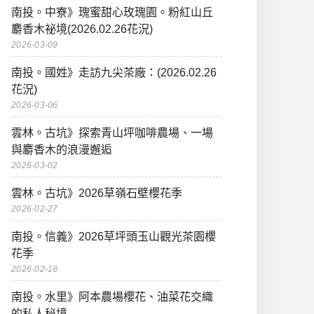
南投。中寮》瑰蜜甜心玫瑰園。粉紅山丘
麝香木祕境(2026.02.26花況)
2026-03-09
南投。國姓》走訪九尖茶廠：(2026.02.26
花況)
2026-03-06
雲林。古坑》探索青山坪咖啡農場、一場
與麝香木的浪漫邂逅
2026-03-02
雲林。古坑》2026草嶺石壁櫻花季
2026-02-27
南投。信義》2026草坪頭玉山觀光茶園櫻
花季
2026-02-18
南投。水里》阿本農場櫻花、油菜花交織
的私人秘境