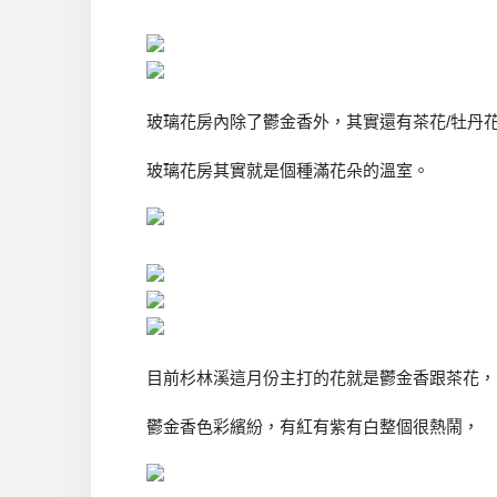
玻璃花房內除了鬱金香外，其實還有茶花/牡丹
玻璃花房其實就是個種滿花朵的溫室。
目前杉林溪這月份主打的花就是鬱金香跟茶花，
鬱金香色彩繽紛，有紅有紫有白整個很熱鬧，