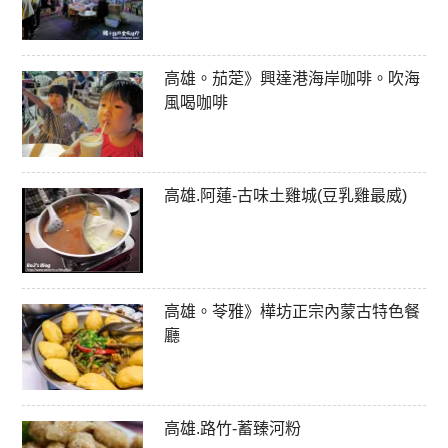
高雄。茄萣》興達港海岸咖啡。吹海
風喝咖啡
高雄.阿蓮-古味土雞城(豆乳雞最威)
高雄。苓雅》樺坊正宗內蒙古特色餐
廳
高雄.路竹-蓄臻河粉