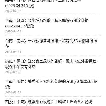
嘉義。竹崎》阿拉伯的粉紅村。金針花綻放中
(2026.04.24花況)
2026-04-27
台南。龍崎》頂牛埔石斛蘭。私人庭院有開放參觀
(2026.04.17花況)
2026-04-19
台南。南區》十八號隱巷咖啡館。超萌的3D立體咖啡拉
花
2026-04-14
高雄。鳳山》江北食堂風味外省麵，鳳山人氣外省麵館，
現在中午沒有休息
2026-03-22
台南。玉井》雙秀園。紫色錫葉藤的浪漫(2026.03.09花
況)
2026-03-12
南投。中寮》瑰蜜甜心玫瑰園。粉紅山丘麝香木祕境