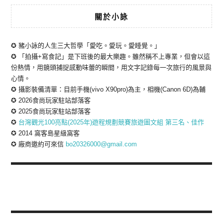
關於小詠
✪ 豬小詠的人生三大哲學「愛吃。愛玩。愛睡覺。」
✪ 「拍攝+寫食記」是下班後的最大樂趣。雖然稱不上專業，但會以這
份熱情，用鏡頭捕捉感動味蕾的瞬間，用文字記錄每一次旅行的風景與
心情。
✪ 攝影裝備清單：目前手機(vivo X90pro)為主，相機(Canon 6D)為輔
✪ 2026食尚玩家駐站部落客
✪ 2025食尚玩家駐站部落客
✪
台灣觀光100亮點(2025年)遊程規劃競賽旅遊圖文組 第三名、佳作
✪ 2014 窩客島星級窩客
✪ 廠商邀約可來信
bo20326000@gmail.com