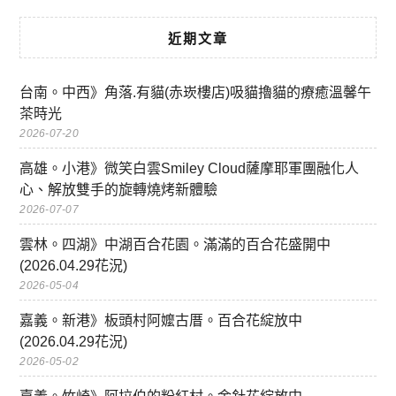
近期文章
台南。中西》角落.有貓(赤崁樓店)吸貓擼貓的療癒溫馨午
茶時光
2026-07-20
高雄。小港》微笑白雲Smiley Cloud薩摩耶軍團融化人
心、解放雙手的旋轉燒烤新體驗
2026-07-07
雲林。四湖》中湖百合花園。滿滿的百合花盛開中
(2026.04.29花況)
2026-05-04
嘉義。新港》板頭村阿嬤古厝。百合花綻放中
(2026.04.29花況)
2026-05-02