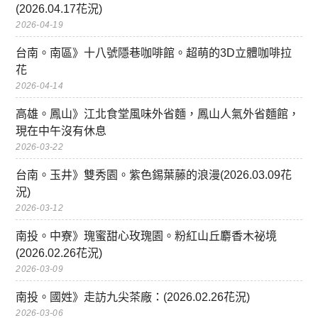
(2026.04.17花況)
2026-04-19
台南。南區》十八號隱巷咖啡館。超萌的3D立體咖啡拉
花
2026-04-14
高雄。鳳山》江北食堂風味外省麵，鳳山人氣外省麵館，
現在中午沒有休息
2026-03-22
台南。玉井》雙秀園。紫色錫葉藤的浪漫(2026.03.09花
況)
2026-03-12
南投。中寮》瑰蜜甜心玫瑰園。粉紅山丘麝香木祕境
(2026.02.26花況)
2026-03-09
南投。國姓》走訪九尖茶廠：(2026.02.26花況)
2026-03-06