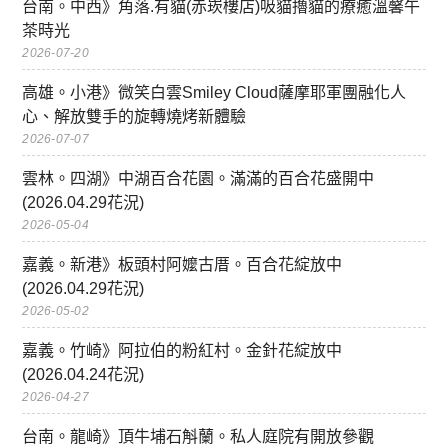
台南。中西》角落.有貓(赤崁樓店)吸貓擼貓的療癒溫馨午
茶時光
2026-07-20
高雄。小港》微笑白雲Smiley Cloud薩摩耶軍團融化人
心、解放雙手的旋轉燒烤新體驗
2026-07-07
雲林。四湖》中湖百合花園。滿滿的百合花盛開中
(2026.04.29花況)
2026-05-04
嘉義。新港》板頭村阿嬤古厝。百合花綻放中
(2026.04.29花況)
2026-05-02
嘉義。竹崎》阿拉伯的粉紅村。金針花綻放中
(2026.04.24花況)
2026-04-27
台南。龍崎》頂牛埔石斛蘭。私人庭院有開放參觀