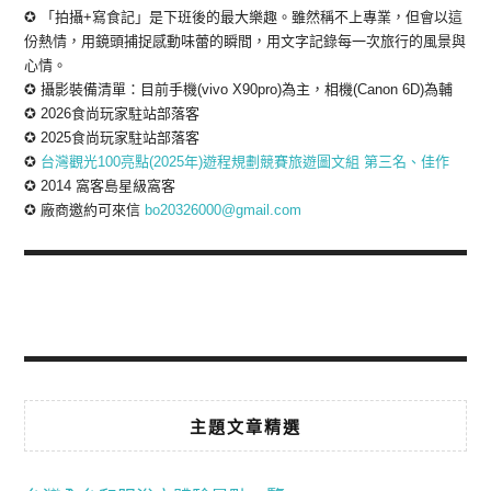
✪ 「拍攝+寫食記」是下班後的最大樂趣。雖然稱不上專業，但會以這
份熱情，用鏡頭捕捉感動味蕾的瞬間，用文字記錄每一次旅行的風景與
心情。
✪ 攝影裝備清單：目前手機(vivo X90pro)為主，相機(Canon 6D)為輔
✪ 2026食尚玩家駐站部落客
✪ 2025食尚玩家駐站部落客
✪
台灣觀光100亮點(2025年)遊程規劃競賽旅遊圖文組 第三名、佳作
✪ 2014 窩客島星級窩客
✪ 廠商邀約可來信
bo20326000@gmail.com
主題文章精選