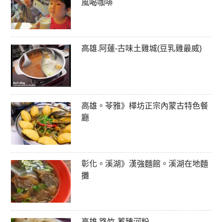
風喝咖啡
高雄.阿蓮-古味土雞城(豆乳雞最威)
高雄。苓雅》樺坊正宗內蒙古特色餐
廳
彰化。溪湖》漢強麵館。溪湖在地麵
攤
高雄.路竹-蓄臻河粉