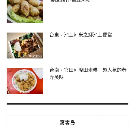
台東。池上》米之鄉池上便當
台南。官田》隆田米糕：超人氣的巷
弄美味
窩客島