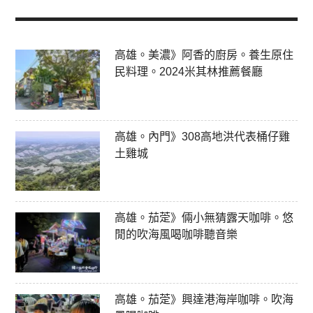
高雄。美濃》阿香的廚房。養生原住
民料理。2024米其林推薦餐廳
高雄。內門》308高地洪代表桶仔雞
土雞城
高雄。茄萣》倆小無猜露天咖啡。悠
閒的吹海風喝咖啡聽音樂
高雄。茄萣》興達港海岸咖啡。吹海