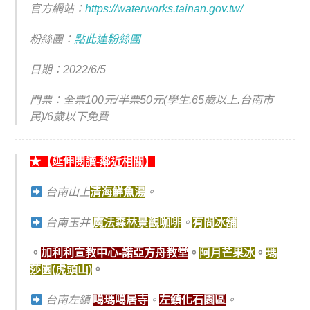
官方網站：
https://waterworks.tainan.gov.tw/
粉絲團：
點此連粉絲團
日期：2022/6/5
門票：全票100元/半票50元(學生.65歲以上.台南市
民)/6歲以下免費
★【延伸閱讀-鄰近相關】
台南山上
清海鮮魚湯
。
台南玉井
魔法森林景觀咖啡
。
有間冰舖
。
加利利宣教中心-諾亞方舟教堂
。
阿月芒果冰
。
瑪
莎園(
虎頭山)
。
台南左鎮
噶瑪噶居寺
。
左鎮化石園區
。