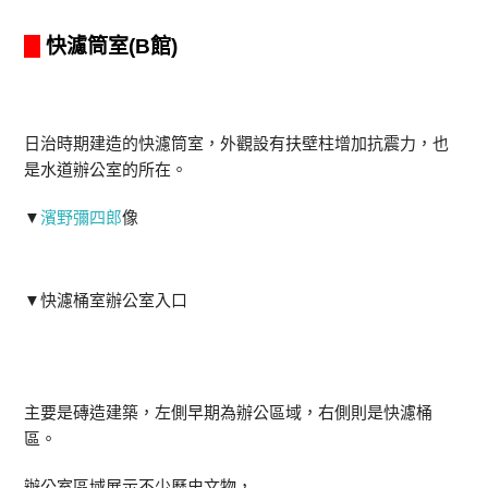
快濾筒室
(B館)
日治時期建造的快濾筒室，外觀設有扶壁柱增加抗震力，也
是水道辦公室的所在。
▼
濱野彌四郎
像
▼快濾桶室辦公室入口
主要是磚造建築，左側早期為辦公區域，右側則是快濾桶
區。
辦公室區域展示不少歷史文物，