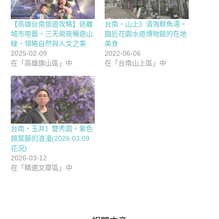
【高雄台南旅遊攻略】逃離
台南。山上》清海鮮魚湯。
城市喧囂，三天兩夜暢遊山
臨近花園水道博物館的在地
線，領略自然與人文之美
美食
2025-02-09
2022-06-06
在「高雄旗山區」中
在「台南山上區」中
台南。玉井》雙秀園。紫色
錫葉藤的浪漫(2026.03.09
花況)
2026-03-12
在「精選文章區」中