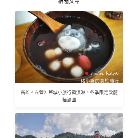
相關文章
高雄。左營》舊城小旅行霜淇淋。冬季限定款龍
貓湯圓