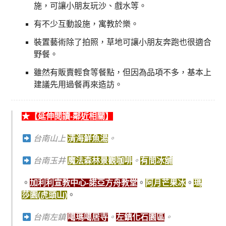
施，可讓小朋友玩沙、戲水等。
有不少互動設施，寓教於樂。
裝置藝術除了拍照，草地可讓小朋友奔跑也很適合
野餐。
雖然有販賣輕食等餐點，但因為品項不多，基本上
建議先用過餐再來造訪。
★【延伸閱讀-鄰近相關】
台南山上
清海鮮魚湯
。
台南玉井
魔法森林景觀咖啡
。
有間冰舖
。
加利利宣教中心-諾亞方舟教堂
。
阿月芒果冰
。
瑪
莎園(
虎頭山)
。
台南左鎮
噶瑪噶居寺
。
左鎮化石園區
。