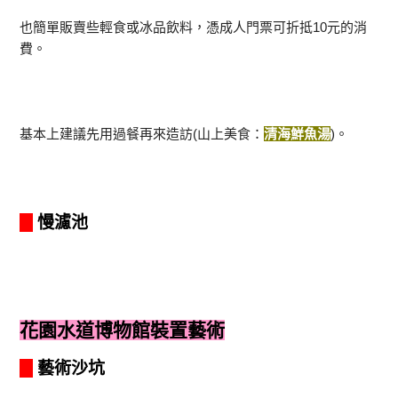
也簡單販賣些輕食或冰品飲料，憑成人門票可折抵10元的消
費。
基本上建議先用過餐再來造訪(山上美食：
清海鮮魚湯
)。
慢濾池
花園水道博物館裝置藝術
藝術沙坑