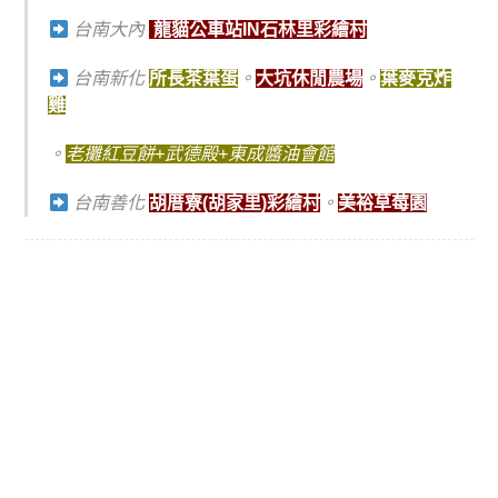
台南大內
龍貓公車站IN石林里彩繪村
台南新化
所長茶葉蛋
。
大坑休閒農場
。
葉麥克炸
雞
。
老攤紅豆餅+武德殿+東成醬油會館
台南善化
胡厝寮(胡家里)彩繪村
。
美裕草莓園