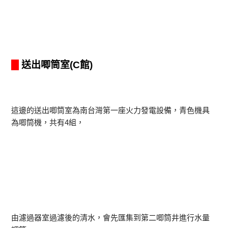
送出唧筒室
(C館)
這邊的送出唧筒室為南台灣第一座火力發電設備，青色機具
為唧筒機，共有4組，
由濾過器室過濾後的清水，會先匯集到第二唧筒井進行水量