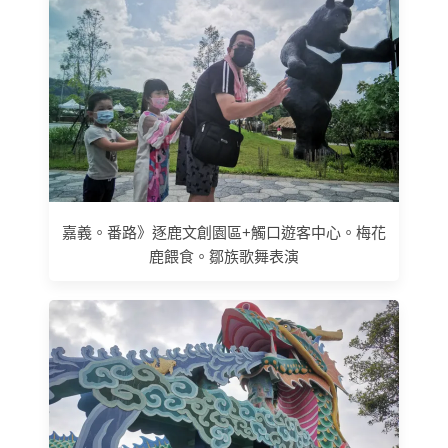
嘉義。番路》逐鹿文創園區+觸口遊客中心。梅花
鹿餵食。鄒族歌舞表演