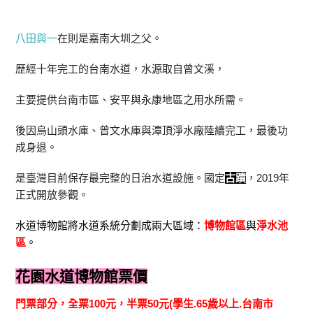
八田與一
在則是嘉南大圳之父。
歷經十年完工的台南水道，水源取自曾文溪，
主要提供台南市區、安平與永康地區之用水所需。
後因烏山頭水庫、曾文水庫與潭頂淨水廠陸續完工，最後功
成身退。
是臺灣目前保存最完整的日治水道設施。國定
古蹟
，2019年
正式開放參觀。
水道博物館將水道系統分劃成兩大區域：
博物館區
與
淨水池
區
。
花園水道博物館票價
門票部分，全票100元，半票50元(學生.65歲以上.台南市