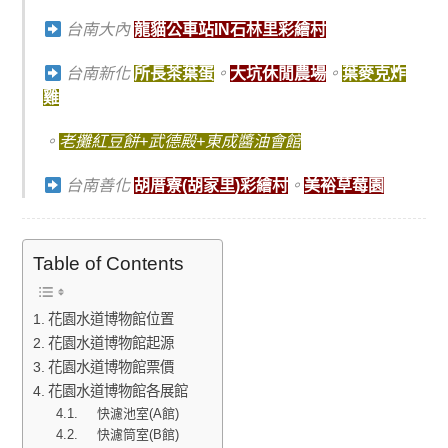
台南大內
龍貓公車站IN石林里彩繪村
台南新化
所長茶葉蛋
。
大坑休閒農場
。
葉麥克炸
雞
。
老攤紅豆餅+武德殿+東成醬油會館
台南善化
胡厝寮(胡家里)彩繪村
。
美裕草莓園
Table of Contents
花園水道博物館位置
花園水道博物館起源
花園水道博物館票價
花園水道博物館各展館
快濾池室(A館)
快濾筒室(B館)