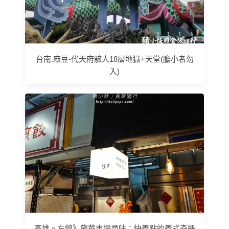
台南.麻豆-代天府駭人18層地獄+天堂(膽小者勿
入)
高雄。左營》龍華市場尋味：快義點的義式奇遇