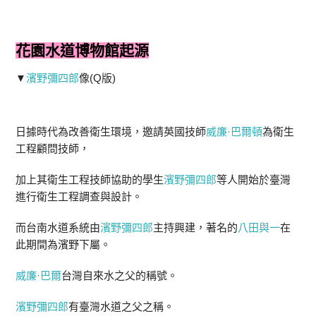
花園水道博物館起源
▼
濱野彌四郎
像(Q版)
日據時代為改善衛生環境，邀請英國技師
威廉·巴爾頓
為衛生
工程顧問技師，
加上其衛生工程技師協助的學生
濱野彌四郎
等人開始於臺灣
進行衛生工程調查與設計。
而台南水道系統由
濱野彌四郎
主持興建，著名的
八田與一
在
此期間為濱野下屬。
威廉·巴爾
台灣自來水之父的稱號。
濱野彌四郎
有臺灣水道之父之稱。