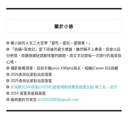
關於小詠
✪ 豬小詠的人生三大哲學「愛吃。愛玩。愛睡覺。」
✪ 「拍攝+寫食記」是下班後的最大樂趣。雖然稱不上專業，但會以這
份熱情，用鏡頭捕捉感動味蕾的瞬間，用文字記錄每一次旅行的風景與
心情。
✪ 攝影裝備清單：目前手機(vivo X90pro)為主，相機(Canon 6D)為輔
✪ 2026食尚玩家駐站部落客
✪ 2025食尚玩家駐站部落客
✪
台灣觀光100亮點(2025年)遊程規劃競賽旅遊圖文組 第三名、佳作
✪ 2014 窩客島星級窩客
✪ 廠商邀約可來信
bo20326000@gmail.com