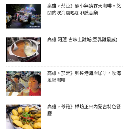
高雄。茄萣》倆小無猜露天咖啡。悠
閒的吹海風喝咖啡聽音樂
高雄.阿蓮-古味土雞城(豆乳雞最威)
高雄。茄萣》興達港海岸咖啡。吹海
風喝咖啡
高雄。苓雅》樺坊正宗內蒙古特色餐
廳