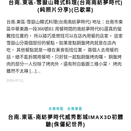
台南.東區-雪嶽山韓式料理(台南南紡夢時代)
(純照片分享)(已歇業)
台南.東區-雪嶽山韓式料理(台南南紡夢時代) 地址：台南市東
區中華東路一段366號B1 用餐時間的南紡夢時代B1還真的蠻
難找位置的， 所以碰巧是想找可以在店內用餐的店家。 這家
雪嶽山分兩個部份的餐點，如果是點銅盤烤肉就是在店內
吃， 其他餐點就是一樣在美食街找位置。 兩個人去用餐的
話，總不能拆開用餐吧，只好就一起點銅盤烤肉囉。 銅盤烤
肉的部分一人份除了烤肉外，還有附白飯跟三樣小菜， 烤肉
雖然不太辣 […]…
2015-07-11
台南地區
台南東區
台南.東區-南紡夢時代威秀影城IMAX3D初體
驗(侏儸紀世界)