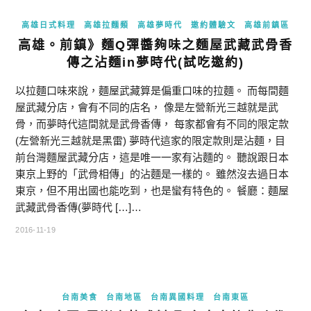
高雄日式料理
高雄拉麵類
高雄夢時代
邀約體驗文
高雄前鎮區
高雄。前鎮》麵Q彈醬夠味之麵屋武藏武骨香
傳之沾麵in夢時代(試吃邀約)
以拉麵口味來說，麵屋武藏算是偏重口味的拉麵。 而每間麵
屋武藏分店，會有不同的店名， 像是左營新光三越就是武
骨，而夢時代這間就是武骨香傳， 每家都會有不同的限定款
(左營新光三越就是黑雷) 夢時代這家的限定款則是沾麵，目
前台灣麵屋武藏分店，這是唯一一家有沾麵的。 聽說跟日本
東京上野的「武骨相傳」的沾麵是一樣的。 雖然沒去過日本
東京，但不用出國也能吃到，也是蠻有特色的。 餐廳：麵屋
武藏武骨香傳(夢時代 […]…
2016-11-19
台南美食
台南地區
台南異國料理
台南東區