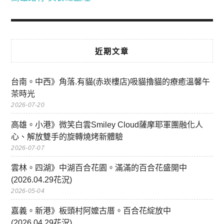
近期文章
台南。中西》角落.有貓(赤崁樓店)吸貓擼貓的療癒溫馨午
茶時光
2026-07-20
高雄。小港》微笑白雲Smiley Cloud薩摩耶軍團融化人
心、解放雙手的旋轉燒烤新體驗
2026-07-07
雲林。四湖》中湖百合花園。滿滿的百合花盛開中
(2026.04.29花況)
2026-05-04
嘉義。新港》板頭村阿嬤古厝。百合花綻放中
(2026.04.29花況)