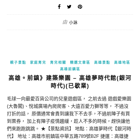
由
小詠
親子景點
家庭育兒
育兒相關
精選文章區
高雄景點
高雄地區
高雄前鎮區
高雄。前鎮》建築樂園 – 高雄夢時代館(銀河
時代)(已歇業)
毛球一向最愛百貨公司的兒童遊戲區， 之前去過 遊戲愛樂園
(大魯閣)、悅城廣場內爬爬客、大遠百愛力獅等等， 不過沒
打折的話， 原價通常會貴到讓我下不去手，不過前陣子有買
到票券， 加上有陣子疫情趨緩，趁人不多的時候，趕快讓他
們來跑跑跳跳。 ★【景點資訊】 地點：高雄夢時代【銀河時
代】 地址：高雄市前鎮區中華五路789號B2F 捷運：高雄捷