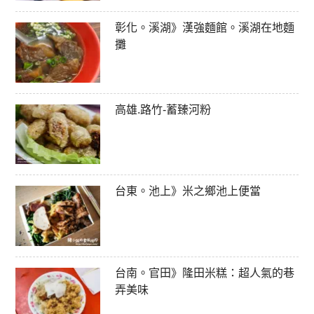
彰化。溪湖》漢強麵館。溪湖在地麵
攤
高雄.路竹-蓄臻河粉
台東。池上》米之鄉池上便當
台南。官田》隆田米糕：超人氣的巷
弄美味