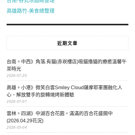
台南-各式冰品總整理
高雄路竹-美食總整理
近期文章
台南。中西》角落.有貓(赤崁樓店)吸貓擼貓的療癒溫馨午
茶時光
2026-07-20
高雄。小港》微笑白雲Smiley Cloud薩摩耶軍團融化人
心、解放雙手的旋轉燒烤新體驗
2026-07-07
雲林。四湖》中湖百合花園。滿滿的百合花盛開中
(2026.04.29花況)
2026-05-04