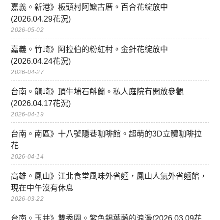
嘉義。新港》板頭村阿嬤古厝。百合花綻放中
(2026.04.29花況)
2026-05-02
嘉義。竹崎》阿拉伯的粉紅村。金針花綻放中
(2026.04.24花況)
2026-04-27
台南。龍崎》頂牛埔石斛蘭。私人庭院有開放參觀
(2026.04.17花況)
2026-04-19
台南。南區》十八號隱巷咖啡館。超萌的3D立體咖啡拉
花
2026-04-14
高雄。鳳山》江北食堂風味外省麵，鳳山人氣外省麵館，
現在中午沒有休息
2026-03-22
台南。玉井》雙秀園。紫色錫葉藤的浪漫(2026.03.09花