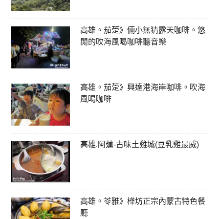
高雄。茄萣》倆小無猜露天咖啡。悠
閒的吹海風喝咖啡聽音樂
高雄。茄萣》興達港海岸咖啡。吹海
風喝咖啡
高雄.阿蓮-古味土雞城(豆乳雞最威)
高雄。苓雅》樺坊正宗內蒙古特色餐
廳