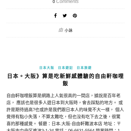
Comments
0
由
小詠
日本大阪
日本遊記
日本旅遊
日本。大阪》算是吃新鮮感體驗的自由軒咖哩
飯
自由軒咖哩飯算是網路上人氣很高的一間店，據說是百年老
店， 應該也是很多人遊日本到大阪時，會去踩點的地方。 或
許是期待過高?也或許是我們跟日本人的味覺不大一樣， 個人
覺得有點小失落，不算太難吃，但也沒有吃下去之後，很驚
喜的那種感覺。 餐廳：日本.大阪-自由軒難波本店 地址：〒
大阪市中央区难波3-1-34 電話：06-6631-5564 營業時間：1