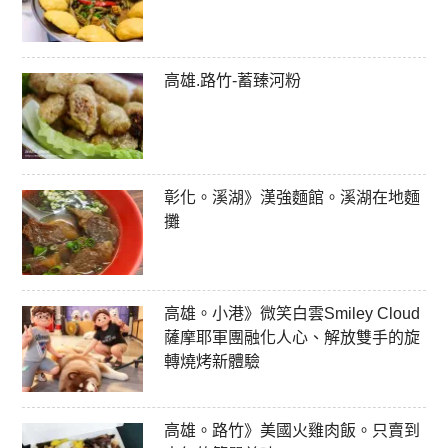
高雄.路竹-蓄臻河粉
彰化。溪湖》漢強麵館。溪湖在地麵
攤
高雄。小港》微笑白雲Smiley Cloud
薩摩耶軍團融化人心、解放雙手的旋
轉燒烤新體驗
高雄。路竹》美國火雞肉飯。只賣到