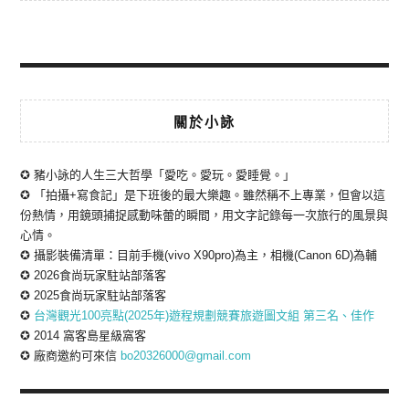
關於小詠
✪ 豬小詠的人生三大哲學「愛吃。愛玩。愛睡覺。」
✪ 「拍攝+寫食記」是下班後的最大樂趣。雖然稱不上專業，但會以這
份熱情，用鏡頭捕捉感動味蕾的瞬間，用文字記錄每一次旅行的風景與
心情。
✪ 攝影裝備清單：目前手機(vivo X90pro)為主，相機(Canon 6D)為輔
✪ 2026食尚玩家駐站部落客
✪ 2025食尚玩家駐站部落客
✪
台灣觀光100亮點(2025年)遊程規劃競賽旅遊圖文組 第三名、佳作
✪ 2014 窩客島星級窩客
✪ 廠商邀約可來信
bo20326000@gmail.com