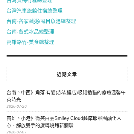
台灣賞梅行程總整理
台灣汽車旅館住宿總整理
台南-各家鹹粥/虱目魚湯總整理
台南-各式冰品總整理
高雄路竹-美食總整理
近期文章
台南。中西》角落.有貓(赤崁樓店)吸貓擼貓的療癒溫馨午
茶時光
2026-07-20
高雄。小港》微笑白雲Smiley Cloud薩摩耶軍團融化人
心、解放雙手的旋轉燒烤新體驗
2026-07-07