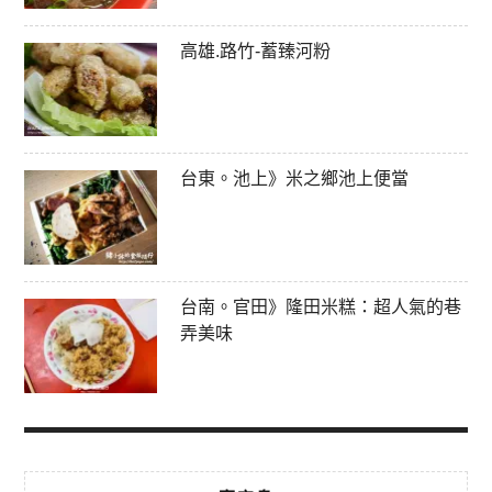
高雄.路竹-蓄臻河粉
台東。池上》米之鄉池上便當
台南。官田》隆田米糕：超人氣的巷
弄美味