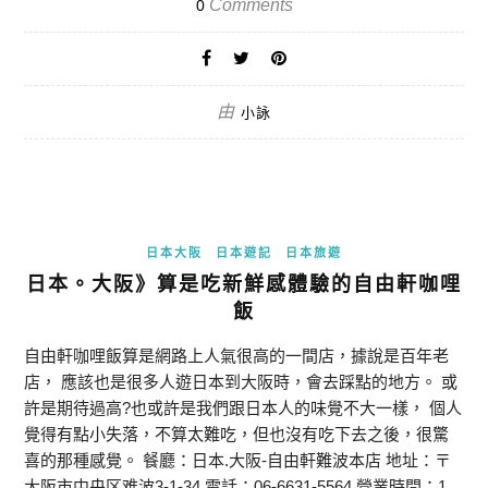
Comments
0
由
小詠
日本大阪
日本遊記
日本旅遊
日本。大阪》算是吃新鮮感體驗的自由軒咖哩
飯
自由軒咖哩飯算是網路上人氣很高的一間店，據說是百年老
店， 應該也是很多人遊日本到大阪時，會去踩點的地方。 或
許是期待過高?也或許是我們跟日本人的味覺不大一樣， 個人
覺得有點小失落，不算太難吃，但也沒有吃下去之後，很驚
喜的那種感覺。 餐廳：日本.大阪-自由軒難波本店 地址：〒
大阪市中央区难波3-1-34 電話：06-6631-5564 營業時間：1