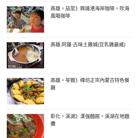
高雄。茄萣》興達港海岸咖啡。吹海
風喝咖啡
高雄.阿蓮-古味土雞城(豆乳雞最威)
高雄。苓雅》樺坊正宗內蒙古特色餐
廳
彰化。溪湖》漢強麵館。溪湖在地麵
攤