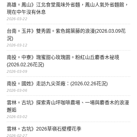
高雄。鳳山》江北食堂風味外省麵，鳳山人氣外省麵館，
現在中午沒有休息
2026-03-22
台南。玉井》雙秀園。紫色錫葉藤的浪漫(2026.03.09花
況)
2026-03-12
南投。中寮》瑰蜜甜心玫瑰園。粉紅山丘麝香木祕境
(2026.02.26花況)
2026-03-09
南投。國姓》走訪九尖茶廠：(2026.02.26花況)
2026-03-06
雲林。古坑》探索青山坪咖啡農場、一場與麝香木的浪漫
邂逅
2026-03-02
雲林。古坑》2026草嶺石壁櫻花季
2026-02-27