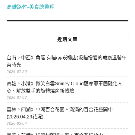
高雄路竹-美食總整理
近期文章
台南。中西》角落.有貓(赤崁樓店)吸貓擼貓的療癒溫馨午
茶時光
2026-07-20
高雄。小港》微笑白雲Smiley Cloud薩摩耶軍團融化人
心、解放雙手的旋轉燒烤新體驗
2026-07-07
雲林。四湖》中湖百合花園。滿滿的百合花盛開中
(2026.04.29花況)
2026-05-04