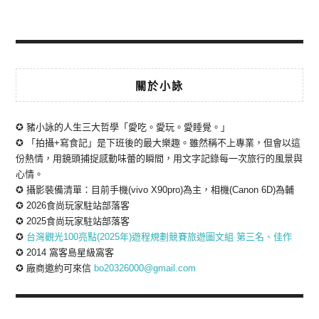
關於小詠
✪ 豬小詠的人生三大哲學「愛吃。愛玩。愛睡覺。」
✪ 「拍攝+寫食記」是下班後的最大樂趣。雖然稱不上專業，但會以這
份熱情，用鏡頭捕捉感動味蕾的瞬間，用文字記錄每一次旅行的風景與
心情。
✪ 攝影裝備清單：目前手機(vivo X90pro)為主，相機(Canon 6D)為輔
✪ 2026食尚玩家駐站部落客
✪ 2025食尚玩家駐站部落客
✪
台灣觀光100亮點(2025年)遊程規劃競賽旅遊圖文組 第三名、佳作
✪ 2014 窩客島星級窩客
✪ 廠商邀約可來信
bo20326000@gmail.com