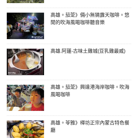
高雄。茄萣》倆小無猜露天咖啡。悠
閒的吹海風喝咖啡聽音樂
高雄.阿蓮-古味土雞城(豆乳雞最威)
高雄。茄萣》興達港海岸咖啡。吹海
風喝咖啡
高雄。苓雅》樺坊正宗內蒙古特色餐
廳