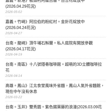
嘉義。新港》板頭村阿嬤古厝。百合花綻放中
(2026.04.29花況)
2026-05-02
嘉義。竹崎》阿拉伯的粉紅村。金針花綻放中
(2026.04.24花況)
2026-04-27
台南。龍崎》頂牛埔石斛蘭。私人庭院有開放參觀
(2026.04.17花況)
2026-04-19
台南。南區》十八號隱巷咖啡館。超萌的3D立體咖啡拉
花
2026-04-14
高雄。鳳山》江北食堂風味外省麵，鳳山人氣外省麵館，
現在中午沒有休息
2026-03-22
台南。玉井》雙秀園。紫色錫葉藤的浪漫(2026.03.09花