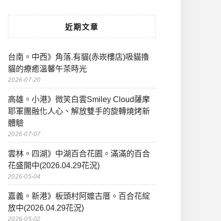
近期文章
台南。中西》角落.有貓(赤崁樓店)吸貓擼
貓的療癒溫馨午茶時光
2026-07-20
高雄。小港》微笑白雲Smiley Cloud薩摩
耶軍團融化人心、解放雙手的旋轉燒烤新
體驗
2026-07-07
雲林。四湖》中湖百合花園。滿滿的百合
花盛開中(2026.04.29花況)
2026-05-04
嘉義。新港》板頭村阿嬤古厝。百合花綻
放中(2026.04.29花況)
2026-05-02