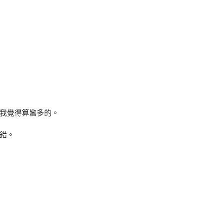
我覺得算蠻多的。
錯。