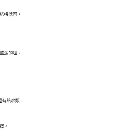
結帳就可，
整潔的哩。
還有熱炒類，
擇。