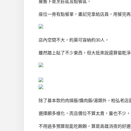
屋簷下是烹飪區及點餐區，
座位一旁有點餐單，畫記完拿給店員，用餐完再
店內空間不大，約莫可容納約30人，
雖然牆上貼了不少東西，但大抵來說還算蠻乾淨
除了基本款的肉燥飯/爌肉飯/湯類外，柏弘老店
選擇頗多樣化，而且價位不算太貴，量也不少，
不用過多預算就能吃飽飽，算是高雄消夜的好選