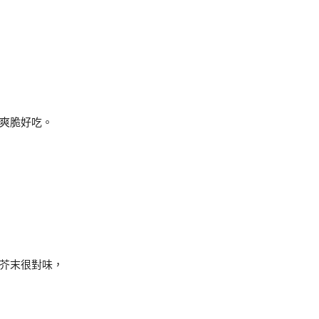
爽脆好吃。
芥末很對味，