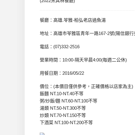
(2022米其林餐廳)
餐廳：高雄.苓雅-柏弘老店過魚湯
地址：高雄市苓雅區青年一路167-2號(陽信銀行
電話：(07)332-2516
營業時間：10:00-隔天早晨4:00(每週二公休)
用餐日期：2016/05/22
價位：(本價目僅供參考，正確價格以店家為主)
飯麵 NT.10-NT.40不等
粥/炒飯/麵 NT.60-NT.100不等
湯類 NT.50-NT.300不等
炒類 NT.70-NT.150不等
下酒菜 NT.100-NT.200不等