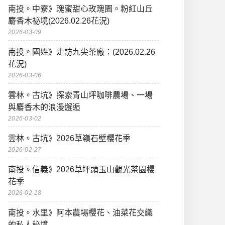
南投。中寮》瑰蜜甜心玫瑰園。粉紅山丘
麝香木祕境(2026.02.26花況)
2026-03-09
南投。國姓》走訪九尖茶廠：(2026.02.26
花況)
2026-03-06
雲林。古坑》探索青山坪咖啡農場、一場
與麝香木的浪漫邂逅
2026-03-02
雲林。古坑》2026草嶺石壁櫻花季
2026-02-27
南投。信義》2026草坪頭玉山觀光茶園櫻
花季
2026-02-18
南投。水里》阿本農場櫻花、油菜花交織
的私人秘境