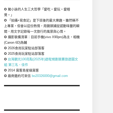
✪ 豬小詠的人生三大哲學「愛吃。愛玩。愛睡
覺。」
✪ 「拍攝+寫食記」是下班後的最大樂趣。雖然稱不
上專業，但會以這份熱情，用鏡頭捕捉感動味蕾的瞬
間，用文字記錄每一次旅行的風景與心情。
✪ 攝影裝備清單：目前手機(vivo X90pro)為主，相機
(Canon 6D)為輔
✪ 2026食尚玩家駐站部落客
✪ 2025食尚玩家駐站部落客
✪
台灣觀光100亮點(2025年)遊程規劃競賽旅遊圖文
組 第三名、佳作
✪ 2014 窩客島星級窩客
✪ 廠商邀約可來信
bo20326000@gmail.com