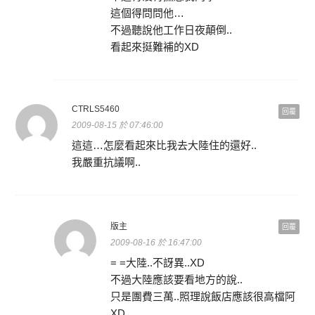
這個得問問他…
不過聽說他工作日夜顛倒..
看起來挺難補的XD
CTRLS5460
回覆
2009-08-15 於 07:46:00
這這…怎麼看起來比我去大陸住的還好..
我嚴重抗議啊..
版主
回覆
2009-08-16 於 16:47:00
= =大陸..不訝異..XD
不過大陸應該要看地方的說..
只是團費三萬..照理說飯店應該很高檔阿
XD