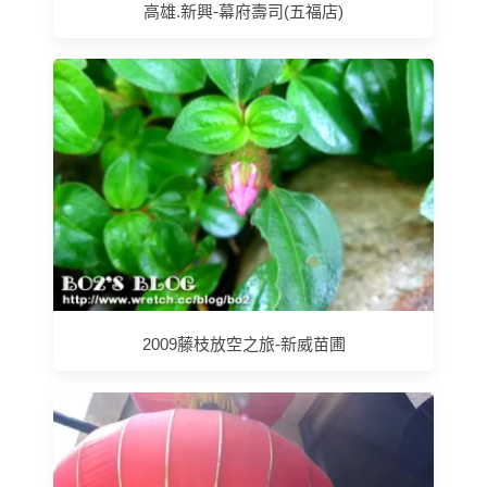
高雄.新興-幕府壽司(五福店)
2009藤枝放空之旅-新威苗圃