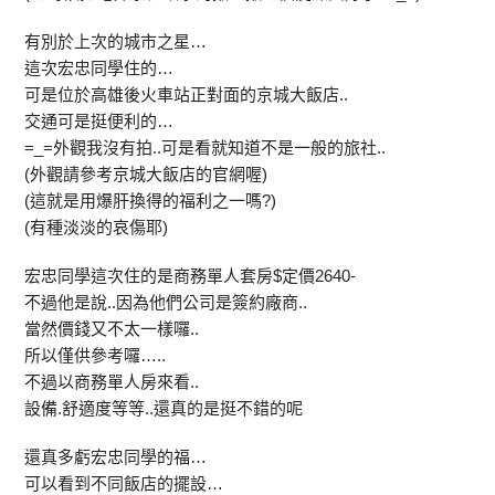
有別於上次的城市之星…
這次宏忠同學住的…
可是位於高雄後火車站正對面的京城大飯店..
交通可是挺便利的…
=_=外觀我沒有拍..可是看就知道不是一般的旅社..
(外觀請參考京城大飯店的官網喔)
(這就是用爆肝換得的福利之一嗎?)
(有種淡淡的哀傷耶)
宏忠同學這次住的是商務單人套房$定價2640-
不過他是說..因為他們公司是簽約廠商..
當然價錢又不太一樣囉..
所以僅供參考囉…..
不過以商務單人房來看..
設備.舒適度等等..還真的是挺不錯的呢
還真多虧宏忠同學的福…
可以看到不同飯店的擺設…