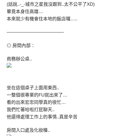
(話說..-_-城市之星我沒跟到..太不公平了XD)
畢竟本身住高雄…
本來就少有機會住本地的飯店囉…..
————————————–
◎ 房間內部：
商務辦公桌..
坐在這個桌子上面用東西..
一整個很專業的FU就出來了…
看的出來宏忠同學真的很忙…
我們忙著哈啦打屁聊天..
他還得處理工作上的事情..真是辛苦
房間入口處及化妝檯..