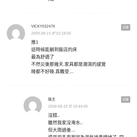
VICKY032476
回覆
2009-08-15 於 02:18:00
推1
這時候能躺到飯店的床
最為舒適了
不然災後那幾天.家具都是潮濕的感覺
睡都不好睡.真難受…
版主
回覆
2009-08-16 於 16:44:00
沒錯..
雖然我家沒淹水..
但大雨過後…