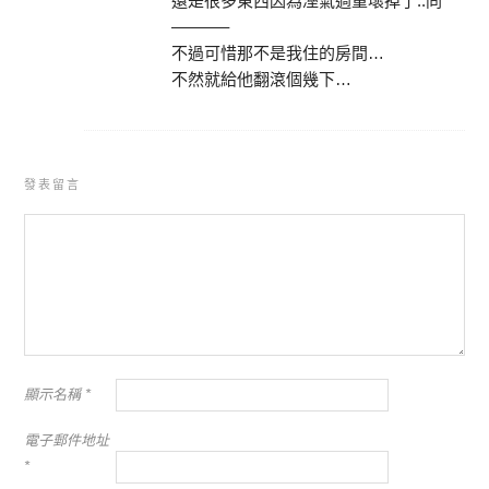
還是很多東西因為溼氣過重壞掉了..冏
———–
不過可惜那不是我住的房間…
不然就給他翻滾個幾下…
發表留言
顯示名稱
*
電子郵件地址
*