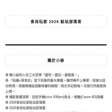
食尚玩家 2026 駐站部落客
關於小詠
✪ 豬小詠的人生三大哲學「愛吃。愛玩。愛睡覺。」
✪ 「拍攝+寫食記」是下班後的最大樂趣。雖然稱不上專業，但會以這
份熱情，用鏡頭捕捉感動味蕾的瞬間，用文字記錄每一次旅行的風景與
心情。
✪ 攝影裝備清單：目前手機(vivo X90pro)為主，相機(Canon 6D)為輔
✪ 2026食尚玩家駐站部落客
✪ 2025食尚玩家駐站部落客