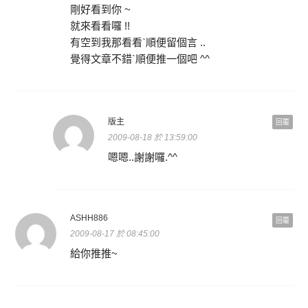
剛好看到你 ~
就來看看囉 !!
有空到我那看看ˋ順便留個言 ..
覺得文章不錯ˋ順便推一個吧 ^^
版主
回覆
2009-08-18 於 13:59:00
嗯嗯..謝謝囉.^^
ASHH886
回覆
2009-08-17 於 08:45:00
給你推推~