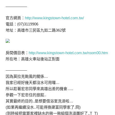
—————–
官方網頁：
http://www.kingstown-hotel.com.tw/
電話：(07)3119906
地址：高雄市三民區九如二路362號
房間價目表：
http://www.kingstown-hotel.com.tw/room00.htm
所在地：高雄火車站後站正對面
—————–
因為莫拉克颱風的關係…
我家已經好幾天都沒水可用囉…
所以趁著宏忠同學來高雄出差的機會…..
參觀一下宏忠住的旅館..
其實最終的目的..是想要借浴室洗澡啦…
(如果再繼續沒水..可能得換建富同學家了.冏)
(到時候把電算家裡缺水的揪一揪組個洗澡團好了..T_T)