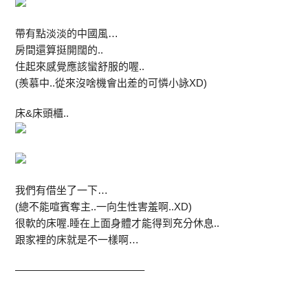
帶有點淡淡的中國風…
房間還算挺開闊的..
住起來感覺應該蠻舒服的喔..
(羨慕中..從來沒啥機會出差的可憐小詠XD)
床&床頭櫃..
我們有借坐了一下…
(總不能喧賓奪主..一向生性害羞啊..XD)
很軟的床喔.睡在上面身體才能得到充分休息..
跟家裡的床就是不一樣啊…
————————————–