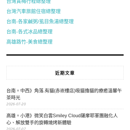
台灣賞梅行程總整理
台灣汽車旅館住宿總整理
台南-各家鹹粥/虱目魚湯總整理
台南-各式冰品總整理
高雄路竹-美食總整理
近期文章
台南。中西》角落.有貓(赤崁樓店)吸貓擼貓的療癒溫馨午
茶時光
2026-07-20
高雄。小港》微笑白雲Smiley Cloud薩摩耶軍團融化人
心、解放雙手的旋轉燒烤新體驗
2026-07-07