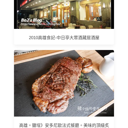
2010高雄食記-中日亭大眾酒藏居酒屋
高雄。鹽埕》安多尼歐法式餐廳。美味的頂級炙