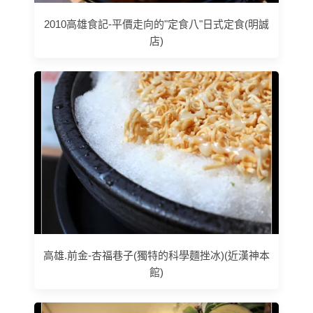
2010高雄食記-平價走向的"定食八"日式定食(明誠
店)
高雄.前金-杏福巷子(獨特的科學麵挫冰)(近漢神本
館)