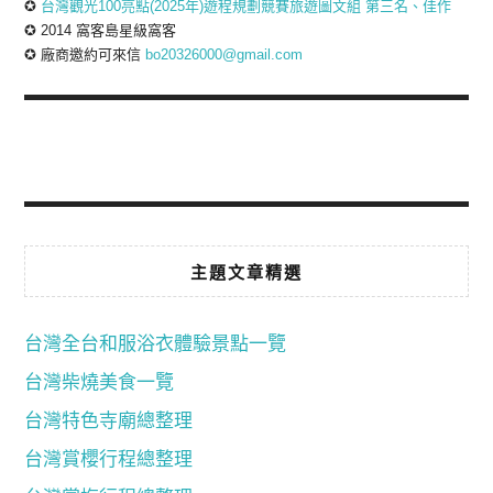
✪
台灣觀光100亮點(2025年)遊程規劃競賽旅遊圖文組 第三名、佳作
✪ 2014 窩客島星級窩客
✪ 廠商邀約可來信
bo20326000@gmail.com
主題文章精選
台灣全台和服浴衣體驗景點一覽
台灣柴燒美食一覽
台灣特色寺廟總整理
台灣賞櫻行程總整理