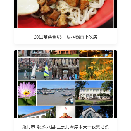
2011苗栗食記-一級棒鵝肉小吃店
新北市-淡水/八里/三芝北海岸兩天一夜樂活遊