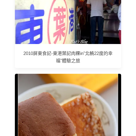
2010屏東食記-東港葉記肉粿in"北鮪22度的幸
福"體驗之旅