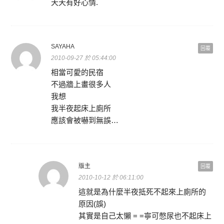
天天有好心情.
SAYAHA
回覆
2010-09-27 於 05:44:00
相當可愛的民宿
不過牆上畫很多人
我想
我半夜起床上廁所
應該會被嚇到無誤…
版主
回覆
2010-10-12 於 06:11:00
這就是為什麼半夜抵死不起來上廁所的
原因(誤)
其實是自己太懶 = =寧可憋尿也不起床上