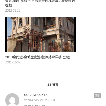
臺東.蘭嶼-無餓不坐-普羅旺斯風裝潢比餐點來的
搶戲
2012-04-18
2010金門遊-金城歷史巡禮(陳詩吟洋樓.奎閣)
2011-02-09
23 留言
QCFJPMPDEXTY
回覆
2010-11-29 於 02:31:00