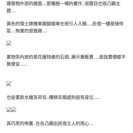
建築物外部的牆面…那獨樹一幟的畫作..很醒目也很凸顯主
題…
黃色的偉士牌機車跟腳踏車也很引人入勝….民宿一樓是接待
區…佈置的很雅緻…
置物架內放的是花蓮特產的石頭..展示兼販賣….是說要價都不
算便宜…..
也設置飲水機及茶包..樓梯玄關處則設有座位…..
具巧思的佈置..在在凸顯出民宿主人的用心…