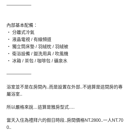
—————–
內部基本配備：
‧ 分離式冷氣
‧ 液晶電視 / 有線頻道
‧ 獨立筒床墊 / 羽絨枕 / 羽絨被
‧ 衛浴設備 / 盥洗用具 / 吹風機
‧ 冰箱 / 茶包 / 咖啡包 / 礦泉水
—————–
浴室並不是在房間內..而是設置在外部..不過算是這間房的專
屬浴室..
所以嚴格來說…這算是雅房型式….
當天入住為禮拜六的假日時段..房間價格NT.2800..一人NT.70
0..