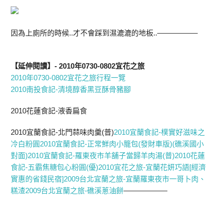
因為上廁所的時候..才不會踩到濕漉漉的地板..—————–
【延伸閱讀】- 2010年0730-0802宜花之旅
2010年0730-0802宜花之旅行程一覽
2010南投食記-清境醇香黑豆酥骨豬腳
2010花蓮食記-液香扁食
2010宜蘭食記-北門蒜味肉羹(普)
2010宜蘭食記-樸實好滋味之
冷白粉圓
2010宜蘭食記-正常鮮肉小籠包(發財車版)(礁溪國小
對面)
2010宜蘭食記-羅東夜市羊舖子當歸羊肉湯(普)
2010花蓮
食記-五霸焦糖包心粉圓(優)
2010宜花之旅-宜蘭花妍巧語[經濟
實惠的省錢民宿]
2009台北宜蘭之旅-宜蘭羅東夜市一哥卜肉、
糕渣
2009台北宜蘭之旅-礁溪蔥油餅
——————