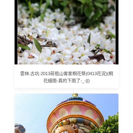
雲林.古坑-2013荷苞山客家桐花祭(0413花況)(桐
花細雨-真的下雨了-_-||)