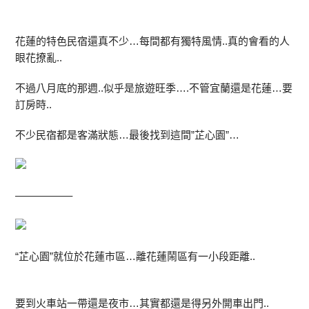
花蓮的特色民宿還真不少…每間都有獨特風情..真的會看的人
眼花撩亂..
不過八月底的那週..似乎是旅遊旺季….不管宜蘭還是花蓮…要
訂房時..
不少民宿都是客滿狀態…最後找到這間”芷心園”…
—————–
“芷心園”就位於花蓮市區…離花蓮鬧區有一小段距離..
要到火車站一帶還是夜市…其實都還是得另外開車出門..