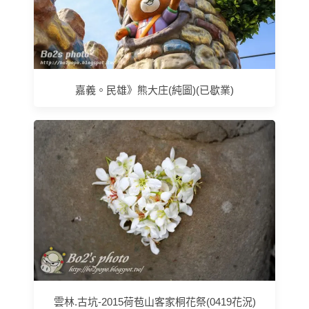
嘉義。民雄》熊大庄(純圖)(已歇業)
雲林.古坑-2015荷苞山客家桐花祭(0419花況)