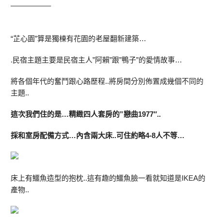
—————–
“芷心園”算是獨棟有花園的老屋翻新建築…
.民宿主題主要是民宿主人”阿賴”跟”鴨子”的愛情故事…
將各個年代的奮鬥跟心路歷程..將房間分別佈置成幾個不同的
主題..
這次我們住的是…精緻四人套房的”戀曲1977″..
採和室房配備方式…內含兩大床..可住約略4-8人不等…
床上有鱷魚造型的抱枕..這有趣的鱷魚臉一看就知道是IKEA的
產物..