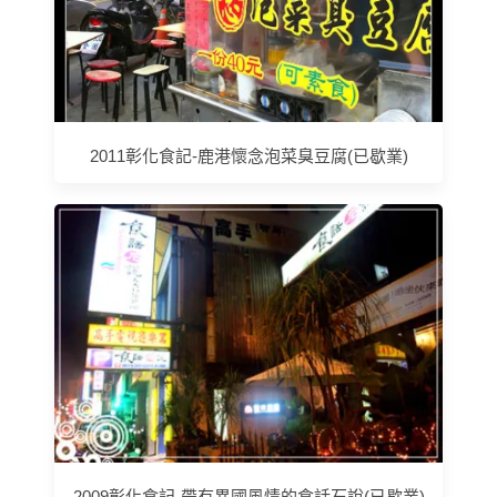
2011彰化食記-鹿港懷念泡菜臭豆腐(已歇業)
2009彰化食記-帶有異國風情的食話石說(已歇業)