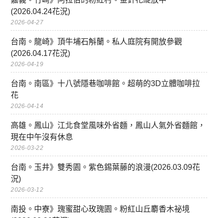
(2026.04.24花況)
2026-04-27
台南。龍崎》頂牛埔石斛蘭。私人庭院有開放參觀
(2026.04.17花況)
2026-04-19
台南。南區》十八號隱巷咖啡館。超萌的3D立體咖啡拉
花
2026-04-14
高雄。鳳山》江北食堂風味外省麵，鳳山人氣外省麵館，
現在中午沒有休息
2026-03-22
台南。玉井》雙秀園。紫色錫葉藤的浪漫(2026.03.09花
況)
2026-03-12
南投。中寮》瑰蜜甜心玫瑰園。粉紅山丘麝香木祕境