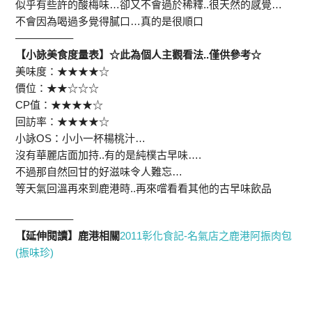
似乎有些許的酸梅味…卻又不會過於稀釋..很天然的感覺…
不會因為喝過多覺得膩口…真的是很順口
—————–
【小詠美食度量表】☆此為個人主觀看法..僅供參考☆
美味度：★★★★☆
價位：★★☆☆☆
CP值：★★★★☆
回訪率：★★★★☆
小詠OS：小小一杯楊桃汁…
沒有華麗店面加持..有的是純樸古早味….
不過那自然回甘的好滋味令人難忘…
等天氣回溫再來到鹿港時..再來嚐看看其他的古早味飲品
—————–
【延伸閱讀】鹿港相關
2011彰化食記-名氣店之鹿港阿振肉包
(振味珍)