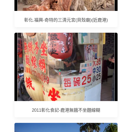
彰化.福興-奇特的三清元宮(貝殼廟)(近鹿港)
2011彰化食記-鹿港無餓不坐麵線糊