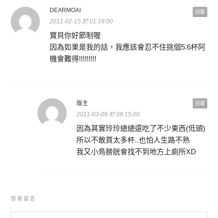
DEARMOAI
回覆
2011-02-15 於 01:18:00
寶貝你好節制喔
因為如果是我的話，我應該會忍不住挑個5.6杯阿
機會難得!!!!!!!!!
版主
回覆
2011-03-09 於 09:15:00
因為其實玲玲總總還吃了不少東西(低頭)
所以不敢買太多杯..也怕人生路不熟
我又小鳥膀胱會找不到地方上廁所XD
發表留言