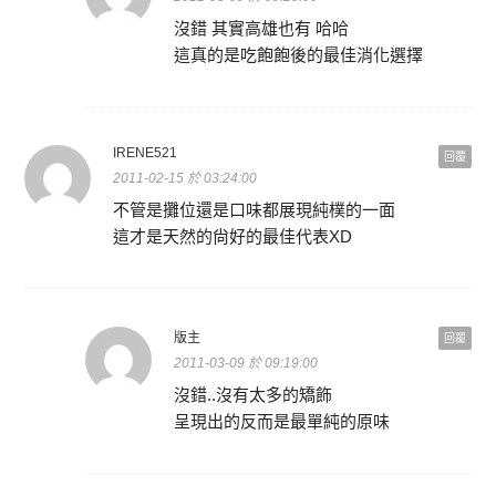
沒錯 其實高雄也有 哈哈
這真的是吃飽飽後的最佳消化選擇
IRENE521
回覆
2011-02-15 於 03:24:00
不管是攤位還是口味都展現純樸的一面
這才是天然的尙好的最佳代表XD
版主
回覆
2011-03-09 於 09:19:00
沒錯..沒有太多的矯飾
呈現出的反而是最單純的原味