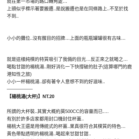
就在第一市場的路口轉角處…
上頭似乎標示著要搬遷..是說搬遷也是在同條路上..不至於找
不到..
小小的攤位..沒有醒目的招牌…上面的瓶瓶罐罐很有古味…
就是這樣純樸的特質吸引了我倆的目光…反正來之就喝之…
喝點甘甜的楊桃湯..剛好消化一下快撐破的肚子(這算哪門的鹿
港知性之旅)
小小一杯楊桃湯..卻有著令人意想不到的好滋味..
—————–
【楊桃湯(大杯)】NT.20
所謂的大杯裝..其實大概約莫500CC的容量而已….
有別於許多店家都用封口機封住杯蓋..
楊桃大王還是用傳統式的杯蓋..果真很符合其樸質的特色…
黃色帶點透明的楊桃湯..喝起來甘甜甘甜..