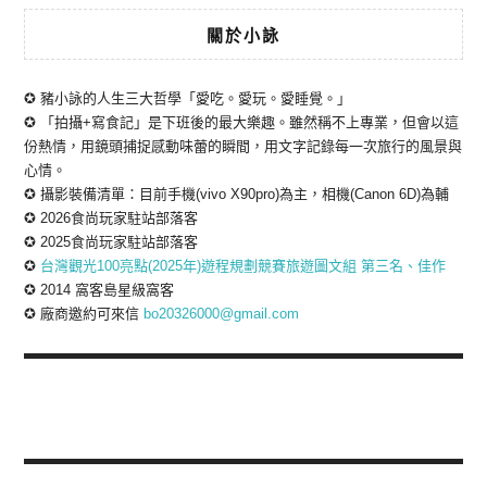
關於小詠
✪ 豬小詠的人生三大哲學「愛吃。愛玩。愛睡覺。」
✪ 「拍攝+寫食記」是下班後的最大樂趣。雖然稱不上專業，但會以這
份熱情，用鏡頭捕捉感動味蕾的瞬間，用文字記錄每一次旅行的風景與
心情。
✪ 攝影裝備清單：目前手機(vivo X90pro)為主，相機(Canon 6D)為輔
✪ 2026食尚玩家駐站部落客
✪ 2025食尚玩家駐站部落客
✪
台灣觀光100亮點(2025年)遊程規劃競賽旅遊圖文組 第三名、佳作
✪ 2014 窩客島星級窩客
✪ 廠商邀約可來信
bo20326000@gmail.com