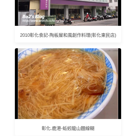
2010彰化食記-陶板屋和風創作料理(彰化東民店)
彰化.鹿港-蚯蚓龍山麵線糊