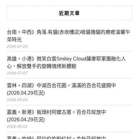
近期文章
台南。中西》角落.有貓(赤崁樓店)吸貓擼貓的療癒溫馨午
茶時光
2026-07-20
高雄。小港》微笑白雲Smiley Cloud薩摩耶軍團融化人
心、解放雙手的旋轉燒烤新體驗
2026-07-07
雲林。四湖》中湖百合花園。滿滿的百合花盛開中
(2026.04.29花況)
2026-05-04
嘉義。新港》板頭村阿嬤古厝。百合花綻放中
(2026.04.29花況)
2026-05-02
嘉義。竹崎》阿拉伯的粉紅村。金針花綻放中