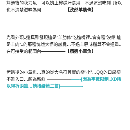
烤過後的秋刀魚…可以擠上檸檬汁食用…不過這沒吃到..所以
也不清楚滋味為何—————–
【孜然羊肋條】
光看外觀..還真難發現這是”羊肋條”吃進嘴裡..會有種”沒錯.這
是羊肉”..的那種恍然大悟的感覺…不過羊騷味還算不會過重..
在可接受的範圍內—————–
【精選小章魚】
烤過後的小章魚…真的從大名符其實的變”小”…QQ的口感卻
不難入口…頗為新鮮 —————–
——-[因為字數限制..XD所
以得拆兩篇…請接續第二篇]—————-