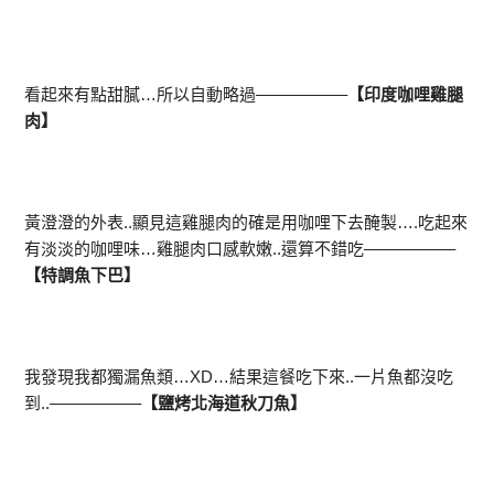
看起來有點甜膩…所以自動略過—————–
【印度咖哩雞腿
肉】
黃澄澄的外表..顯見這雞腿肉的確是用咖哩下去醃製….吃起來
有淡淡的咖哩味…雞腿肉口感軟嫩..還算不錯吃—————–
【特調魚下巴】
我發現我都獨漏魚類…XD…結果這餐吃下來..一片魚都沒吃
到..—————–
【鹽烤北海道秋刀魚】