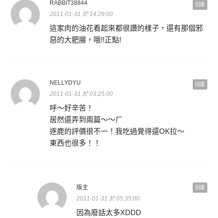
RABBIT38844
回覆
2011-01-31 於 14:29:00
這家肉的油花看起來都很讚的樣子，還有那個邪
惡的大肥腸，哦!!正點!
NELLYDYU
回覆
2011-01-31 於 03:25:00
呼～好辛苦！
居然還弄到兩篇～～ㄏ
逐鹿的評價很不一！我吃過覺得還OK拉～
東西也很多！！
版主
回覆
2011-01-31 於 05:35:00
因為廢話太多XDDD