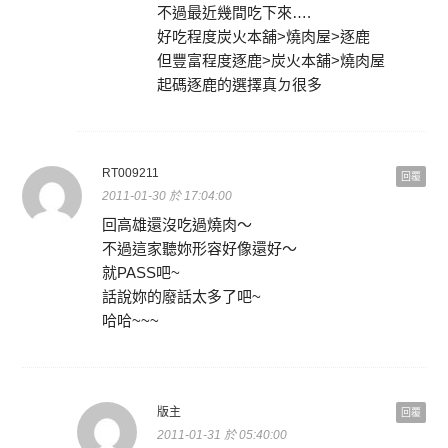
不過最近幾間吃下來….
好吃程度炭火本舖>燒肉屋>逐鹿
但豐富程度逐鹿>炭火本舖>燒肉屋
起碼逐鹿的選擇真ㄉ很多
RT009211
回覆
2011-01-30 於 17:04:00
回高雄還沒吃過燒肉～
不過這家聽妳形容好像還好～
就PASS吧~
話說妳的廢話太多了吧~
哈哈~~~
版主
回覆
2011-01-31 於 05:40:00