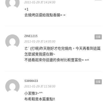
2011-01-29 於 14:24:00
+1
去燒烤店還給我點香腸= =
ZINE1215
回覆
2011-01-29 於 14:05:00
ㄜˊ (打嗝)昨天剛好才吃完燒肉，今天再看到這篇
怎麼感覺我還在飽~
不過看起來你這邊的食材比較豐富些= =+
S3898433
回覆
2011-01-29 於 11:58:00
小潔推3~^^
布希鞋是本篇重點!!