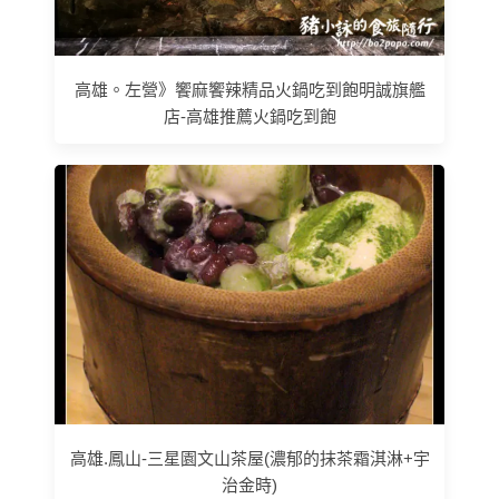
高雄。左營》饗麻饗辣精品火鍋吃到飽明誠旗艦
店-高雄推薦火鍋吃到飽
高雄.鳳山-三星園文山茶屋(濃郁的抹茶霜淇淋+宇
治金時)