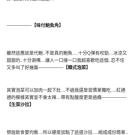
—————–
【味付鮑魚角】
雖然這應該是代鮑..不是真的鮑魚….十分Q彈有咬勁…冰涼又
甜甜的..十分涮嘴…讓人一口接一口我超喜歡吃這個..忍不住
又多叫了好幾盤—————–
【韓式泡菜】
其實泡菜可以加肉一起下肚…不過我還是習慣單獨吃….紅通
通的模樣其實並不會太辣…帶有點酸度更是過癮—————–
【生菜沙拉】
想說飲食要均衡…所以硬是加點了這道沙拉….組成成份簡單..