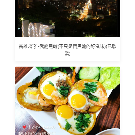
高雄.苓雅-武廟黑輪(不只是賣黑輪的好滋味)(已歇
業)