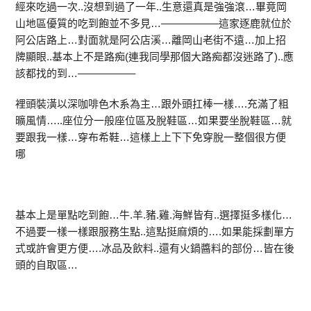
經來吃過一次..沒想到過了一年..生意還真是強強滾…畢竟岡
山地區優質的吃到飽並不多見…—————–這家逐鹿就位於
阿公店路上…對面就是阿公店溪…離岡山老街不遠…加上招
牌顯眼..基本上不是路痴(連我同學那個大路痴都沒迷路了)..應
該都找的到…—————–
裡頭裝潢以深咖啡色木系為主…跟外頭扛棒一樣….充滿了粗
曠風情…..座位分一般座位區及脫鞋區…如果要坐脫鞋區…就
要跟我一樣…穿布希鞋…這樣上上下下免穿脫一整個很方便
哪
基本上是單點吃到飽…牛.羊.豬.雞.海鮮皆有..選擇挺多樣化…
不過要一樣一樣跟服務生點..這點挺麻煩的….如果能採劃單方
式或許會更方便….冰品及飲料..還有火鍋醬料的部份…皆在後
頭的自取區…