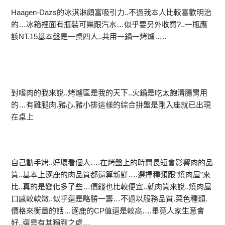
Haagen-Dazs的冰淇淋頗富吸引力..不過我本人比較喜歡明治
的…冰箱裡面有瓶裝可樂跟汽水…似乎要另外收費?..一瓶應
該NT.15基本盤是一桌四人..共用一鍋一烤爐…..
對嗜肉的我來說..烤爐區是我的天下..火鍋是吃太飽清腸胃用
的…有雞腿肉.豬心.豬小排這樣的綜合拼盤是剛入座就已出現
在桌上
自己動手烤..好壞看個人….在烤盤上的時間長短會影響肉的品
質..基本上逐鹿的肉品質都還算新鮮….選擇種類跟”燒肉屋”來
比..真的是變化多了些…價錢也比較便宜..就肉質來說..燒肉屋
口感較軟嫩..似乎還是略勝一籌…不過以服務品質.菜色種類.
價格來衡量的話…逐鹿的CP值還是較高….畢竟人家生意會
好..還是有其獨到之處…