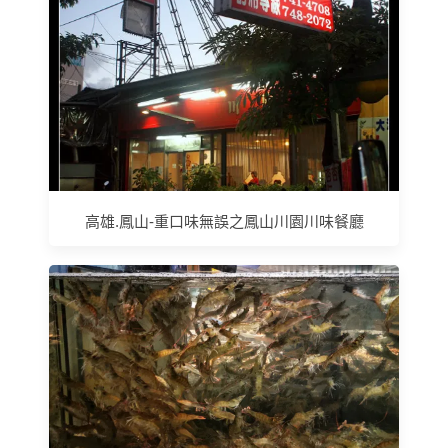
高雄.鳳山-重口味無誤之鳳山川園川味餐廳