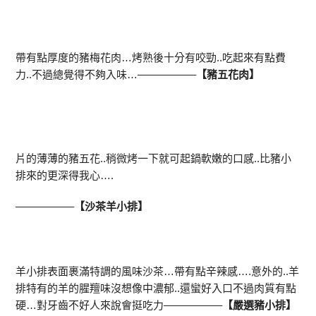
帶有點厚度的豬梅花肉…烤熟後十分有咬勁..吃起來有點費
力..不過總覺得不夠入味…—————–
【豬五花肉】
片的薄薄的豬五花..稍微烤一下就可起鍋軟嫩的口感..比豬小
排來的更深得我心….
—————–
【沙茶羊小排】
羊小排表面裹滿特調的風味沙茶…帶有點辛辣感….意外的..羊
排特有的羊的腥羶味沒想像中濃郁..還蠻好入口不過肉質有點
硬…對牙齒不好人來說會挺吃力—————–
【嚴選豬小排】