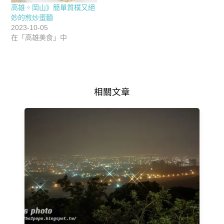
高雄。岡山》簡單質樸又絕
妙的煎炒蛋麵
2023-10-05
在「高雄美食」中
相關文章