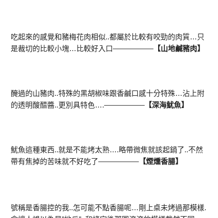
吃起來的感覺和豬梅花肉相似..都屬於比較有咬勁的肉質…只
是裁切的比較小塊…比較好入口—————–
【山地鹹豬肉】
醃過的山豬肉..特殊的黑胡椒味跟香鹹口感十分特殊…沾上附
的透明酸醋醬..更別具特色….—————–
【深海魷魚】
魷魚這種東西..就是不能烤太熟….略帶微焦就該起鍋了..不然
帶有焦掉的苦味就不好吃了—————–
【煙燻香腸】
號稱是香腸控的我..怎可能不點香腸呢…剛上桌未烤過那模樣.