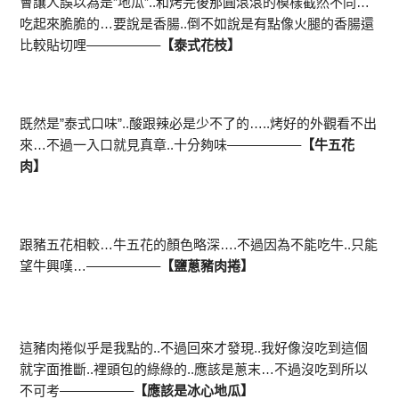
會讓人誤以為是”地瓜”..和烤完後那圓滾滾的模樣截然不同…
吃起來脆脆的…要說是香腸..倒不如說是有點像火腿的香腸還
比較貼切哩—————–
【泰式花枝】
既然是”泰式口味”..酸跟辣必是少不了的…..烤好的外觀看不出
來…不過一入口就見真章..十分夠味—————–
【牛五花
肉】
跟豬五花相較…牛五花的顏色略深….不過因為不能吃牛..只能
望牛興嘆…—————–
【鹽蔥豬肉捲】
這豬肉捲似乎是我點的..不過回來才發現..我好像沒吃到這個
就字面推斷..裡頭包的綠綠的..應該是蔥末…不過沒吃到所以
不可考—————–
【應該是冰心地瓜】