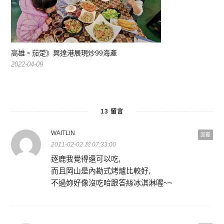
高雄。茄萣》興達港展現炒99海產
2022-04-09
13 留言
WAITLIN
回覆
2011-02-02 於 07:33:00
逐鹿我覺得還可以吃,
而且岡山是內勘式烤爐比較好,
不過妳好像沒吃哈跟答絲冰淇淋喔~~