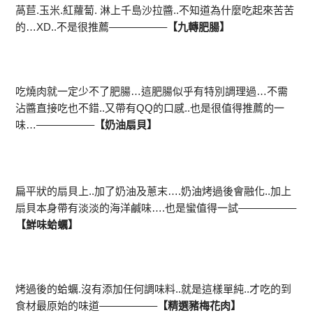
萵苣.玉米.紅蘿蔔. 淋上千島沙拉醬..不知道為什麼吃起來苦苦
的…XD..不是很推薦—————–
【九轉肥腸】
吃燒肉就一定少不了肥腸…這肥腸似乎有特別調理過…不需
沾醬直接吃也不錯..又帶有QQ的口感..也是很值得推薦的一
味…—————–
【奶油扇貝】
扁平狀的扇貝上..加了奶油及蔥末….奶油烤過後會融化..加上
扇貝本身帶有淡淡的海洋鹹味….也是蠻值得一試—————–
【鮮味蛤蠣】
烤過後的蛤蠣.沒有添加任何調味料..就是這樣單純..才吃的到
食材最原始的味道—————–
【精選豬梅花肉】