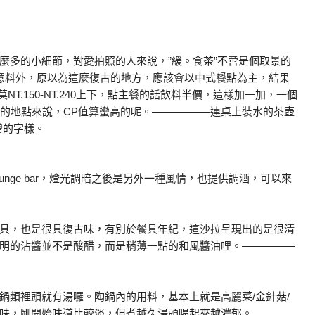
麼多的小細節，對愛拍照的人來說，”緩。食茶”不啻是個取景的
意料外，原以為這麼復古的地方，應該會以中式餐點為主，結果
NT.150-NT.240上下，點主餐的話飲料半價，這樣加一加，一個
半天的地點來說，CP值算蠻高的呢。—————–連桌上裝水的茶壺
贈的字樣。
unge bar，燈光調暗之後是另外一種風情，也提供調酒，可以來
具，也是很具復古味，有別於餐具年紀，這沙拉呈現出的是很清
明的沾醬並不是酸醋，而是稍薄一點的和風醬油哩。—————
鍋類裡頭就有湯囉。陶鍋內的用料，基本上就是高麗菜/金針菇/
味，剛開始味道比較淡，但煮越久湯頭喝起來越濃郁。