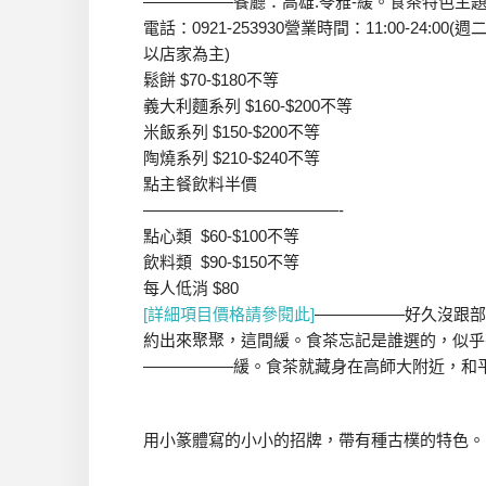
—————–餐廳：高雄.苓雅-緩。食茶特色主題
電話：0921-253930營業時間：11:00-24:0
以店家為主)
鬆餅 $70-$180不等
義大利麵系列 $160-$200不等
米飯系列 $150-$200不等
陶燒系列 $210-$240不等
點主餐飲料半價
————————————-
點心類 $60-$100不等
飲料類 $90-$150不等
每人低消 $80
[詳細項目價格請參閱此]
—————–好久沒跟部
約出來聚聚，這間緩。食茶忘記是誰選的，似乎
—————–緩。食茶就藏身在高師大附近，和
用小篆體寫的小小的招牌，帶有種古樸的特色。