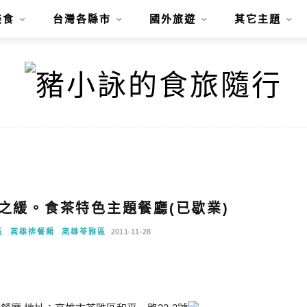
美食
台灣各縣市
國外旅遊
其它主題
風之緩。食茶特色主題餐廳(已歇業)
區
高雄排餐類
高雄苓雅區
2011-11-28