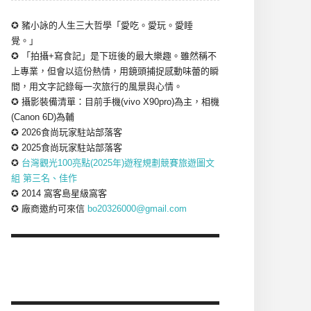
✪ 豬小詠的人生三大哲學「愛吃。愛玩。愛睡
覺。」
✪ 「拍攝+寫食記」是下班後的最大樂趣。雖然稱不
上專業，但會以這份熱情，用鏡頭捕捉感動味蕾的瞬
間，用文字記錄每一次旅行的風景與心情。
✪ 攝影裝備清單：目前手機(vivo X90pro)為主，相機
(Canon 6D)為輔
✪ 2026食尚玩家駐站部落客
✪ 2025食尚玩家駐站部落客
✪
台灣觀光100亮點(2025年)遊程規劃競賽旅遊圖文
組 第三名、佳作
✪ 2014 窩客島星級窩客
✪ 廠商邀約可來信
bo20326000@gmail.com