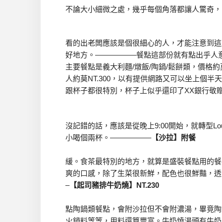
不論大小細微之處，幾乎每個角落都讓人驚奇，
看的出老闆應該是個很細心的人，才能注意到這
好地方。—————–餐點這部份就有點出乎人
主要餐點是義大利麵/燉飯/陶鍋/鬆餅類，價格約莫
人約莫NT.300，以有提供網路又可以坐上個
跟杯子都很特別，杯子上似乎還印了XX銀行敬
沒記錯的話，應該是從晚上9:00開始，就轉型Lo
小喝個兩杯。—————–
【沙拉】附餐
緩。食茶最特別的地方，就算是盛裝餐點用的餐
爽的口感，除了生菜很新鮮，配色也很鮮豔，透
–
【起司豬排牛奶燒】NT.230
點陶鍋類餐點，會附沙拉但不會附濃湯，畢竟陶
火鍋料等等，用料還算豐富。牛奶燒湯頭有牛奶