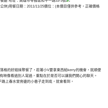
餐廳 地址：高雄市苓雅區和平一路33-3號
0(週二公休)用餐日期：2011/11/25價位：(本價目僅供參考，正確價格
落格的好姐妹聚餐了，趁著小V要拿東西給kerry的機會，就順便
有映像看過別人寫過，重點在於是否可以讓我們開心的聊天。
平路上春水堂旁邊的小巷子走到底，就會看到，