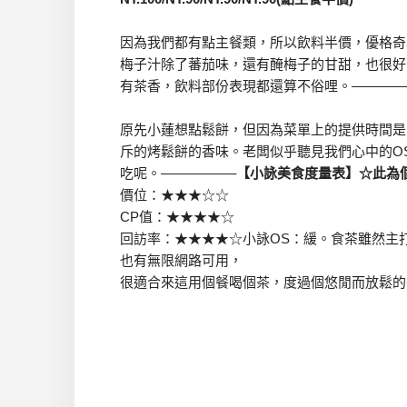
因為我們都有點主餐類，所以飲料半價，優格奇
梅子汁除了蕃茄味，還有醃梅子的甘甜，也很好
有茶香，飲料部份表現都還算不俗哩。————
原先小蓮想點鬆餅，但因為菜單上的提供時間是14
斥的烤鬆餅的香味。老闆似乎聽見我們心中的O
吃呢。—————–
【小詠美食度量表】☆此為個
價位：★★★☆☆
CP值：★★★★☆
回訪率：★★★★☆小詠OS：緩。食茶雖然主
也有無限網路可用，
很適合來這用個餐喝個茶，度過個悠閒而放鬆的