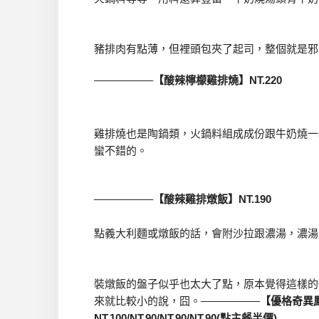
豬排肉有點薄，但裡頭包夾了起司，整個就是邪
—————–
【酸辣檸檬雞排燒】NT.220
雞排燒也是陶鍋類，火鍋料組成成份跟牛奶燒一
蠻不錯的。
—————–
【酸辣雞排燉飯】NT.190
點義大利麵或燉飯的話，會附沙拉跟濃湯，濃湯
裝燉飯的盤子似乎也太大了點，原本覺得這樣的
來就比較小的說，囧。—————–
【優格奇異鳳
NT.100/NT.90/NT.90/NT.90(點主餐半價)