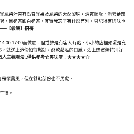
異鳳梨汁帶有點奇異果及鳳梨的天然酸味，清爽順喉，消暑蕃茄
喝。黑奶茶跟白奶茶，其實我忘了有什麼差別，只記得有奶味也
—–
【鬆餅】招待
:00-17:00而做罷。但或許是有客人有點，小小的店裡頭還是充
S，就送上這份招待鬆餅，酥軟鬆脆的口感，沾上蜂蜜醬特別好
人主觀看法..僅供參考☆
美味度：★★★★☆
打是懷舊風，但在餐點部份也不馬虎，
午後。—————–