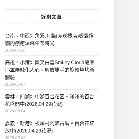
近期文章
台南。中西》角落.有貓(赤崁樓店)吸貓擼
貓的療癒溫馨午茶時光
2026-07-20
高雄。小港》微笑白雲Smiley Cloud薩摩
耶軍團融化人心、解放雙手的旋轉燒烤新
體驗
2026-07-07
雲林。四湖》中湖百合花園。滿滿的百合
花盛開中(2026.04.29花況)
2026-05-04
嘉義。新港》板頭村阿嬤古厝。百合花綻
放中(2026.04.29花況)
2026-05-02