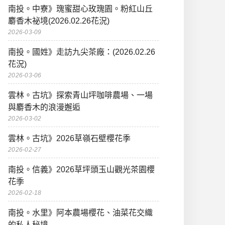
南投。中寮》瑰蜜甜心玫瑰園。粉紅山丘
麝香木祕境(2026.02.26花況)
2026-03-09
南投。國姓》走訪九尖茶廠：(2026.02.26
花況)
2026-03-06
雲林。古坑》探索青山坪咖啡農場、一場
與麝香木的浪漫邂逅
2026-03-02
雲林。古坑》2026草嶺石壁櫻花季
2026-02-27
南投。信義》2026草坪頭玉山觀光茶園櫻
花季
2026-02-18
南投。水里》阿本農場櫻花、油菜花交織
的私人秘境