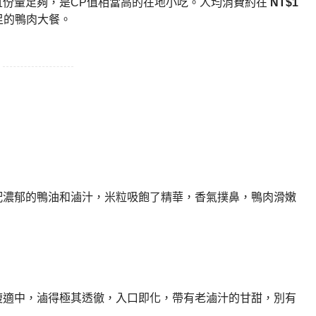
且份量足夠，是CP值相當高的在地小吃。人均消費約在
NT$1
足的鴨肉大餐。
配濃郁的鴨油和滷汁，米粒吸飽了精華，香氣撲鼻，鴨肉滑嫩
瘦適中，滷得極其透徹，入口即化，帶有老滷汁的甘甜，別有