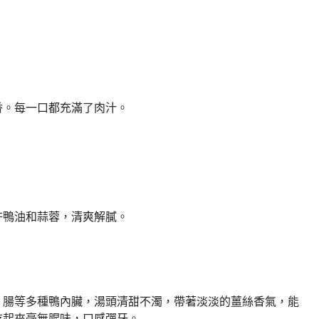
香。每一口都充滿了肉汁。
許鴨油和蒜蓉，清爽解膩。
、腸等多種鴨內臟，湯頭清甜不濁，帶著淡淡的薑絲香氣，能
吃起來毫無腥味，口感彈牙。