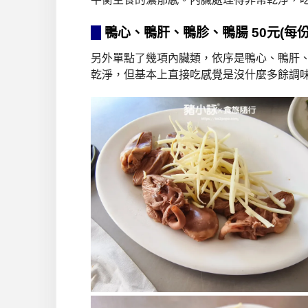
鴨心、鴨肝、鴨胗、鴨腸 50元(每份
另外單點了幾項內臟類，依序是鴨心、鴨肝
乾淨，但基本上直接吃感覺是沒什麼多餘調