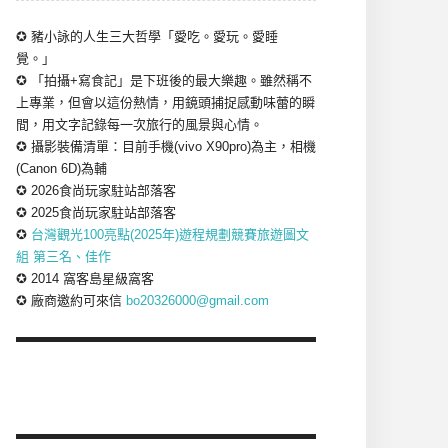
✪ 豬小詠的人生三大哲學「愛吃。愛玩。愛睡
覺。」
✪ 「拍攝+寫食記」是下班後的最大樂趣。雖然稱不
上專業，但會以這份熱情，用鏡頭捕捉感動味蕾的瞬
間，用文字記錄每一次旅行的風景與心情。
✪ 攝影裝備清單：目前手機(vivo X90pro)為主，相機
(Canon 6D)為輔
✪ 2026食尚玩家駐站部落客
✪ 2025食尚玩家駐站部落客
✪
台灣觀光100亮點(2025年)遊程規劃競賽旅遊圖文
組 第三名、佳作
✪ 2014 窩客島星級窩客
✪ 廠商邀約可來信
bo20326000@gmail.com