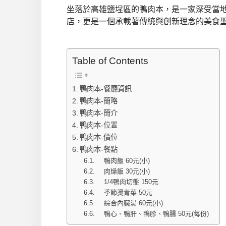
坐落於高雄鹽埕區的鴨肉本，是一家深受當
店，更是一個承載著傳統與創新理念的美食
Table of Contents
鴨肉本-餐廳資訊
鴨肉本-簡略
鴨肉本-簡介
鴨肉本-位置
鴨肉本-價位
鴨肉本-餐點
鴨肉飯 60元(小)
肉燥飯 30元(小)
1/4鴨肉切盤 150元
季節燙青菜 50元
綜合內臟湯 60元(小)
鴨心、鴨肝、鴨胗、鴨腸 50元(每份)