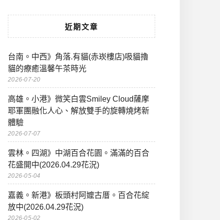
近期文章
台南。中西》角落.有貓(赤崁樓店)吸貓擼
貓的療癒溫馨午茶時光
2026-07-20
高雄。小港》微笑白雲Smiley Cloud薩摩
耶軍團融化人心、解放雙手的旋轉燒烤新
體驗
2026-07-07
雲林。四湖》中湖百合花園。滿滿的百合
花盛開中(2026.04.29花況)
2026-05-04
嘉義。新港》板頭村阿嬤古厝。百合花綻
放中(2026.04.29花況)
2026-05-02