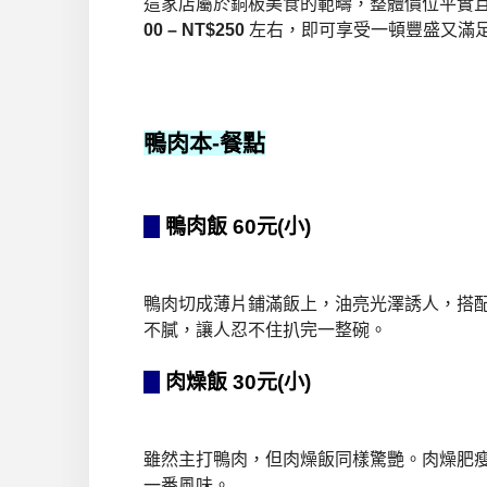
這家店屬於銅板美食的範疇，整體價位平實
00 – NT$250
左右，即可享受一頓豐盛又滿
鴨肉本
-餐點
鴨肉飯 60元(小)
鴨肉切成薄片鋪滿飯上，油亮光澤誘人，搭
不膩，讓人忍不住扒完一整碗。
肉燥飯 30元(小)
雖然主打鴨肉，但肉燥飯同樣驚艷。肉燥肥
一番風味。