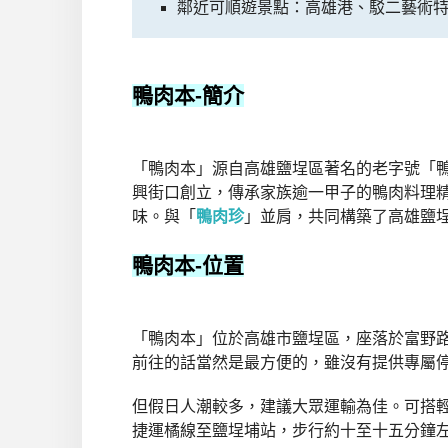
鄰近可順遊景點：高雄港、駁二藝術
鴨肉本
-簡介
「鴨肉本」源自高雄鹽埕區著名的老字號「
興街口創立，傳承家族逾一甲子的鴨肉料理
味。與「
鴨肉珍
」並肩，共同構築了高雄鹽
鴨肉本
-位置
「鴨肉本」位於高雄市鹽埕區，座落於富野
前往的話當然是最方便的，雖沒有提供專屬
但假日人潮較多，建議大眾運輸為佳。可搭輕
捷運橘線至鹽埕埔站，步行約十至十五分鐘