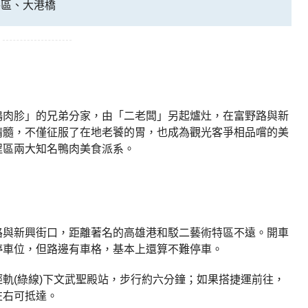
特區、大港橋
鴨肉胗」的兄弟分家，由「二老闆」另起爐灶，在富野路與新
精髓，不僅征服了在地老饕的胃，也成為觀光客爭相品嚐的美
埕區兩大知名鴨肉美食派系。
路與新興街口，距離著名的高雄港和駁二藝術特區不遠。開車
停車位，但路邊有車格，基本上還算不難停車。
軌(綠線)下文武聖殿站，步行約六分鐘；如果搭捷運前往，
左右可抵達。