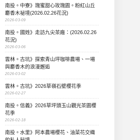
南投。中寮》瑰蜜甜心玫瑰園。粉紅山丘
麝香木祕境(2026.02.26花況)
2026-03-09
南投。國姓》走訪九尖茶廠：(2026.02.26
花況)
2026-03-06
雲林。古坑》探索青山坪咖啡農場、一場
與麝香木的浪漫邂逅
2026-03-02
雲林。古坑》2026草嶺石壁櫻花季
2026-02-27
南投。信義》2026草坪頭玉山觀光茶園櫻
花季
2026-02-18
南投。水里》阿本農場櫻花、油菜花交織
的私人秘境