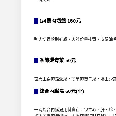
1/4鴨肉切盤 150元
鴨肉切得恰到好處，肉質份量扎實，皮薄油
季節燙青菜 50元
當天上桌的是菠菜，簡單的燙青菜，淋上少
綜合內臟湯 60元(小)
一碗綜合內臟湯用料實在，包含心、肝、胗
平衡主食的濃郁感。內臟處理得非常乾淨，