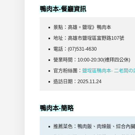
鴨肉本
-餐廳資訊
景點：高雄。鹽埕》鴨肉本
地址：高雄市鹽埕區富野路107號
電話：(07)531-4630
營業時間：10:00-20:30(禮拜四公休)
官方粉絲團：
鹽埕區鴨肉本- 二老闆の店| 
造訪日期：2025.11.24
鴨肉本
-簡略
推薦菜色：鴨肉飯、肉燥飯、綜合內