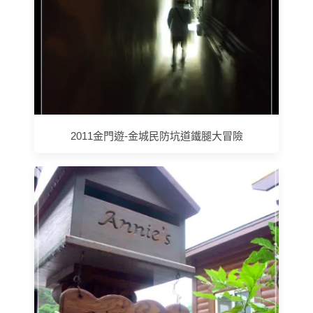
2011金門遊-金城民防坑道鐵腿大冒險