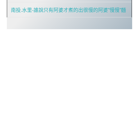
南投.水里-誰說只有阿婆才煮的出很慢的阿婆”慢慢”麵