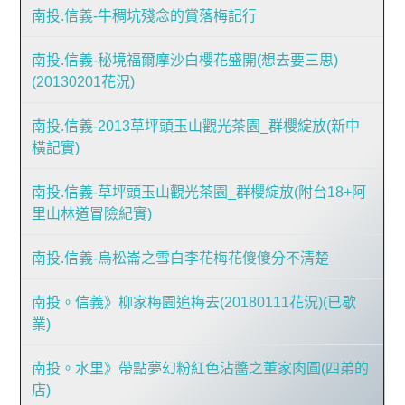
南投.信義-牛稠坑殘念的賞落梅記行
南投.信義-秘境福爾摩沙白櫻花盛開(想去要三思)
(20130201花況)
南投.信義-2013草坪頭玉山觀光茶園_群櫻綻放(新中
橫記實)
南投.信義-草坪頭玉山觀光茶園_群櫻綻放(附台18+阿
里山林道冒險紀實)
南投.信義-烏松崙之雪白李花梅花傻傻分不清楚
南投。信義》柳家梅園追梅去(20180111花況)(已歇
業)
南投。水里》帶點夢幻粉紅色沾醬之董家肉圓(四弟的
店)