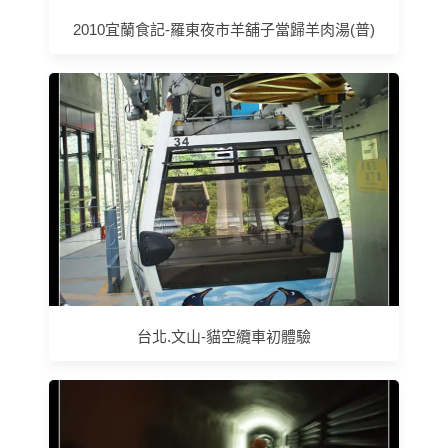
2010宜蘭食記-羅東夜市羊舖子當歸羊肉湯(普)
台北.文山-貓空纜車初體驗