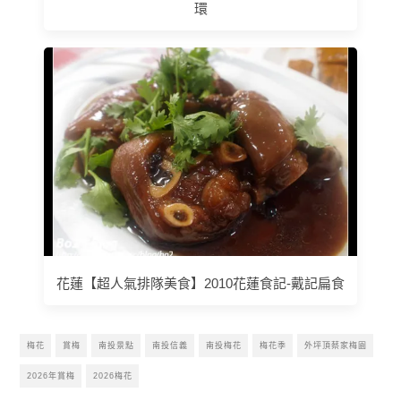
環
花蓮【超人氣排隊美食】2010花蓮食記-戴記扁食
梅花
賞梅
南投景點
南投信義
南投梅花
梅花季
外坪頂蔡家梅園
2026年賞梅
2026梅花