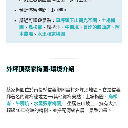
預計停留時間：1小時。
鄰近可順遊景點：
草坪頭玉山觀光茶園
、
土場梅
園
、
烏松崙
、風櫃斗、
牛稠坑
、
冒煙的饅頭店
、
阿
本農場
、
水里張家梅園
外坪頂蔡家梅園
-環境介紹
蔡家梅園位於南投縣信義鄉同富村外坪頂地區。它是信義
鄉著名的賞梅秘境之一(其他賞梅景點：土場梅園、
烏松
崙
、
牛稠坑
、
水里張家梅園
)，坐落在山坡上，擁有大片
超過40年樹齡的梅樹，並搭配傳統古厝，景致如畫。