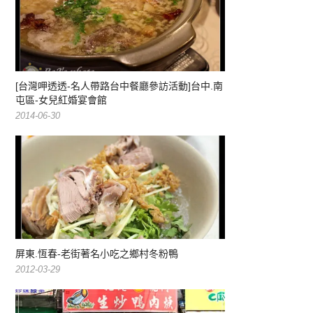
[台灣呷透透-名人帶路台中餐廳參訪活動]台中.南
屯區-女兒紅婚宴會館
2014-06-30
屏東.恆春-老街著名小吃之鄉村冬粉鴨
2012-03-29