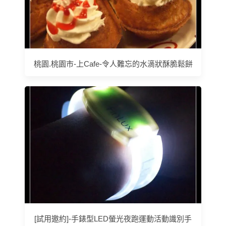
桃園.桃園市-上Cafe-令人難忘的水滴狀酥脆鬆餅
[試用邀約]-手錶型LED螢光夜跑運動活動識別手