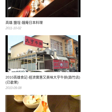
高雄.鹽埕-鐘庵日本料理
2011-10-02
2010高雄食記-經濟實惠又美味大亨牛排(路竹店)
(已歇業)
2010-09-08