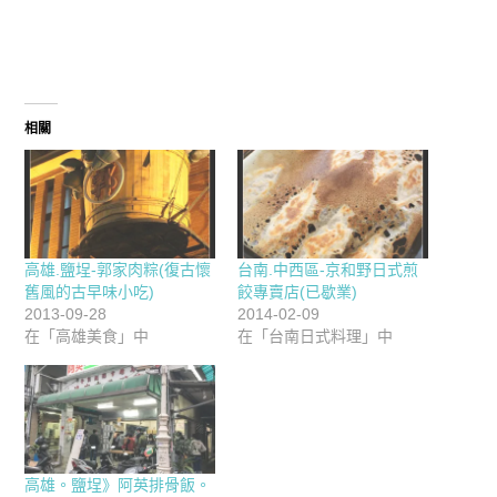
相關
高雄.鹽埕-郭家肉粽(復古懷
台南.中西區-京和野日式煎
舊風的古早味小吃)
餃專賣店(已歇業)
2013-09-28
2014-02-09
在「高雄美食」中
在「台南日式料理」中
高雄。鹽埕》阿英排骨飯。