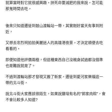
就算當時對它就很感興趣，拼死命要減肥的我來說，怎可能
那鬼時間去吃，
後來只知道遷徙到鼓山渡輪站一帶，其實剛好當天有事到附
近，
又想去忠烈祠拍拍美麗迷人的高雄港夜景，才決定順便去吃
看看的，
即便知道他評價兩極，但這種東西自己沒親身試過都沒個準
也是難說就是了。
不過到渡輪站那才發現又搬了新家，遷徙到愛河家樂福這一
帶的北斗街，
說北斗街大家應該很陌生，如果說鹽埕有名的”郭家肉粽”，會
不會比較多人知道?