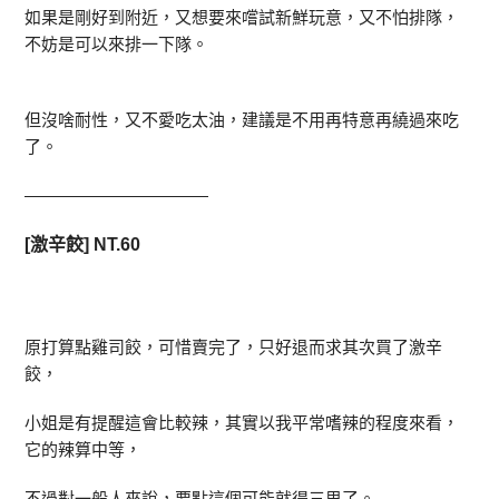
如果是剛好到附近，又想要來嚐試新鮮玩意，又不怕排隊，
不妨是可以來排一下隊。
但沒啥耐性，又不愛吃太油，建議是不用再特意再繞過來吃
了。
———————————
[激辛餃] NT.60
原打算點雞司餃，可惜賣完了，只好退而求其次買了激辛
餃，
小姐是有提醒這會比較辣，其實以我平常嗜辣的程度來看，
它的辣算中等，
不過對一般人來說，要點這個可能就得三思了。