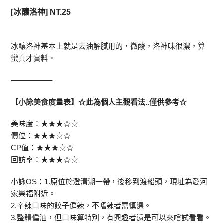
[冰釀洛神] NT.25
冰釀洛神基本上就是去油解膩用的，微酸，洛神味很濃，算
蠻真才實料。
—————–
【小詠美食度量表】☆此為個人主觀看法..僅供參考☆
美味度：★★★☆☆
價位：★★★☆☆
CP值：★★★☆☆
回訪率：★★★☆☆
小詠OS：1.原位於澄清湖一帶，後移到渡船頭，現址為愛河
家樂福附近。
2.辛辣口味的餃子偏辣，不嗜辣者需慎選。
3.整體偏油，但口味算特別，有興趣者還是可以來嚐試看看。