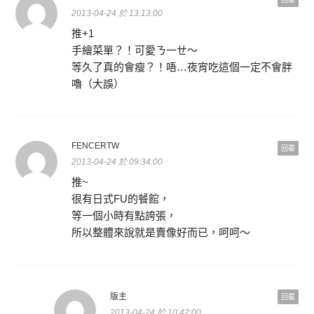
2013-04-24 於 13:13:00
推+1
手繪菜單？！可愛ㄋ一ㄝ～
等久了真的會瘦？！唔…夜宵吃這個一定不會胖
嚕（大誤）
FENCERTW
回覆
2013-04-24 於 09:34:00
推~
很有日式FU的餐館，
等一個小時有點誇張，
所以整體來說就是賣像好而已，呵呵～
版主
回覆
2013-04-24 於 10:42:00