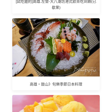
[試吃邀約]高雄.左營-大八潮坊港式飲茶吃到飽(已
歇業)
高雄。鼓山》旬樂季節日本料理