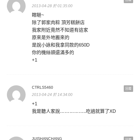
2013-04-28 於 01:35:00
瞎瞇~
除了郭家肉粽 頂芳糕餅店
我家附近竟然不知道有這家
原來是外地搬來的
是說小詠和我拿同款的650D
你的機絲頭還滿多的
+1
CTRLS5460
回覆
2013-04-24 於 14:34:00
+1
我是聽人家說……………..吃過就算了XD
JUISHANCHANG
回覆