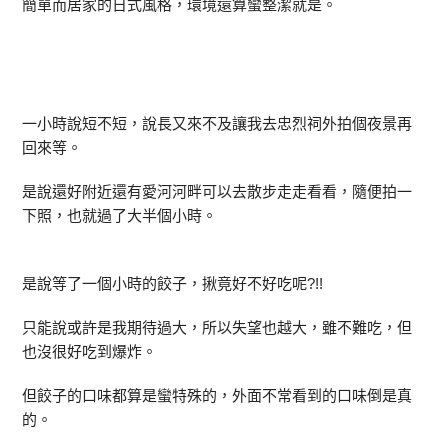
簡單而居家的日式風格，環境還算蠻整潔就是。
一小時說短不短，說長又來不及讓我去忠烈祠外拍個夜景再
回來等。
是說還好附近還有愛河河畔可以去散步走走看看，隨便拍一
下照，也就過了大半個小時。
是說等了一個小時的餃子，揪竟好不好吃呢?!!
只能說或許是我期待過大，所以失望也越大，雖不難吃，但
也沒很好吃到爆炸。
但餃子的口味都算是蠻特殊的，外面不常看到的口味倒是真
的。