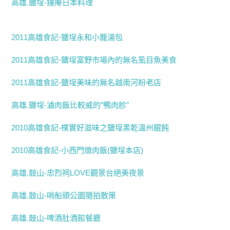
高雄.鹽埕-鐘庵日本料理
2011高雄食記-鹽埕永和小籠湯包
2011高雄食記-鹽埕富野市場內的無名虱目魚美食
2011高雄食記-鹽埕美味的無名越南河粉老店
高雄.鹽埕-滷肉飯比較威的”鴨肉胗”
2010高雄食記-樸實好滋味之鹽埕黑乾溫州餛飩
2010高雄食記-小西門燉肉飯(鹽埕本店)
高雄.鼓山-忠烈祠LOVE觀景台絕美夜景
高雄.鼓山-哨船頭公園隨拍散策
高雄.鼓山-啤酒肚酒館餐廳