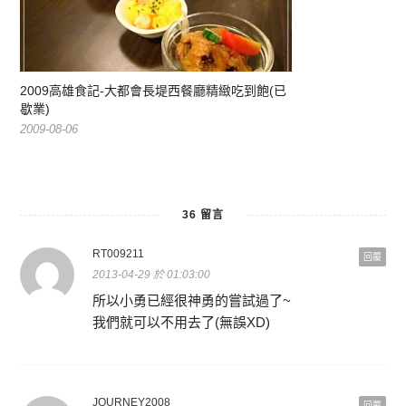
2009高雄食記-大都會長堤西餐廳精緻吃到飽(已
歇業)
2009-08-06
36 留言
RT009211
回覆
2013-04-29 於 01:03:00
所以小勇已經很神勇的嘗試過了~
我們就可以不用去了(無誤XD)
JOURNEY2008
回覆