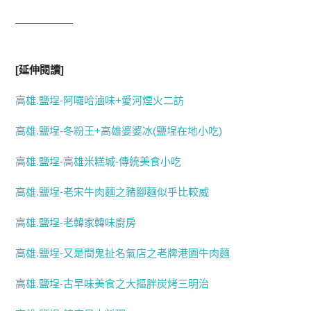
—————–
[延伸閱讀]
高雄.鹽埕-阿囉哈滷味+愛河煙火二訪
高雄.鹽埕-冬粉王+高雄婆婆冰(鹽埕在地小吃)
高雄.鹽埕-高雄米糕城-傳統美食小吃
高雄.鹽埕-老宋牛肉麵之豬腳麵似乎比較威
高雄.鹽埕-老韓家韓味廚房
高雄.鹽埕-又是間鬼扯名氣店之老牌港園牛肉麵
高雄.鹽埕-古早味美食之大摳胖炭烤三明治