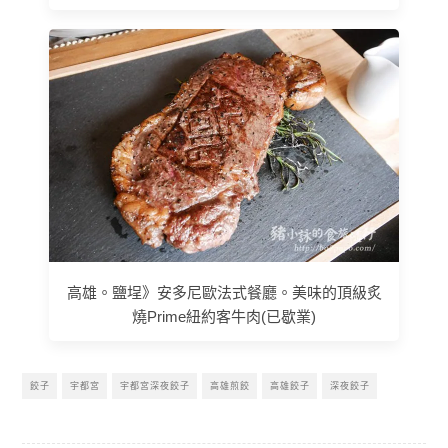
高雄。鹽埕》安多尼歐法式餐廳。美味的頂級炙
燒Prime紐約客牛肉(已歇業)
餃子
宇都宮
宇都宮深夜餃子
高雄煎餃
高雄餃子
深夜餃子