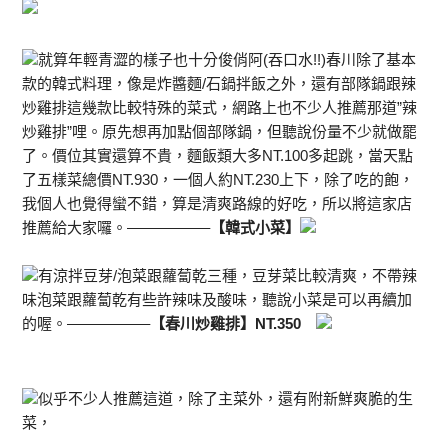
就算年輕青澀的樣子也十分俊俏阿(吞口水!!)春川除了基本
款的韓式料理，像是炸醬麵/石鍋拌飯之外，還有部隊鍋跟辣
炒雞排這幾款比較特殊的菜式，網路上也不少人推薦那道”辣
炒雞排”哩。原先想再加點個部隊鍋，但聽說份量不少就做罷
了。價位其實還算不貴，麵飯類大多NT.100多起跳，當天點
了五樣菜總價NT.930，一個人約NT.230上下，除了吃的飽，
我個人也覺得蠻不錯，算是清爽路線的好吃，所以將這家店
推薦給大家囉。—————–
【韓式小菜】
有涼拌豆芽/泡菜跟蘿蔔乾三種，豆芽菜比較清爽，不帶辣
味泡菜跟蘿蔔乾有些許辣味及酸味，聽說小菜是可以再續加
的喔。—————–
【春川炒雞排】NT.350
似乎不少人推薦這道，除了主菜外，還有附新鮮爽脆的生
菜，