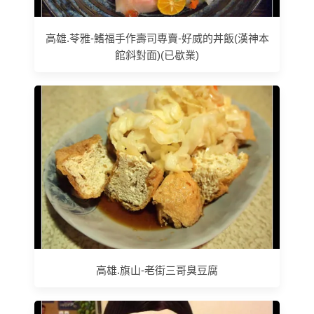
高雄.苓雅-鰭福手作壽司專賣-好威的丼飯(漢神本
館斜對面)(已歇業)
高雄.旗山-老街三哥臭豆腐