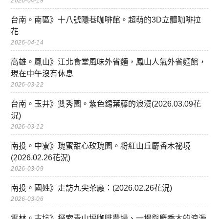
2026-04-19
台南。南區》十八號隱巷咖啡館。超萌的3D立體咖啡拉
花
2026-04-14
高雄。鳳山》江北食堂風味外省麵，鳳山人氣外省麵館，
現在中午沒有休息
2026-03-22
台南。玉井》雙秀園。紫色錫葉藤的浪漫(2026.03.09花
況)
2026-03-12
南投。中寮》瑰蜜甜心玫瑰園。粉紅山丘麝香木祕境
(2026.02.26花況)
2026-03-09
南投。國姓》走訪九尖茶廠：(2026.02.26花況)
2026-03-06
雲林。古坑》探索青山坪咖啡農場、一場與麝香木的浪漫