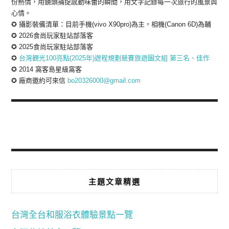
份熱情，用鏡頭捕捉感動味蕾的瞬間，用文字記錄每一次旅行的風景與
心情。
✪ 攝影裝備清單：目前手機(vivo X90pro)為主，相機(Canon 6D)為輔
✪ 2026食尚玩家駐站部落客
✪ 2025食尚玩家駐站部落客
✪
台灣觀光100亮點(2025年)遊程規劃競賽旅遊圖文組 第三名、佳作
✪ 2014 窩客島星級窩客
✪ 廠商邀約可來信
bo20326000@gmail.com
主題文章精選
台灣全台和服浴衣體驗景點一覽