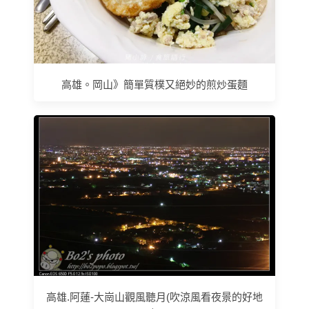
高雄。岡山》簡單質樸又絕妙的煎炒蛋麵
高雄.阿蓮-大崗山觀風聽月(吹涼風看夜景的好地