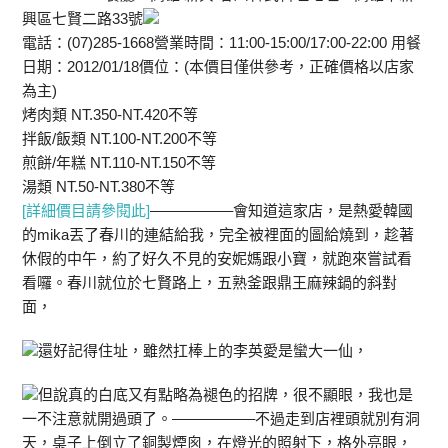
興區七賢二路33號
電話：(07)285-1668營業時間：11:00-15:00/17:00-22:00 用餐
日期：2012/01/18價位：(本價目僅供參考，正確價格以店家
為主)
烤肉類 NT.350-NT.420不等
拌飯/飯類 NT.100-NT.200不等
煎餅/年糕 NT.110-NT.150不等
湯類 NT.50-NT.380不等
[詳細價目請參閱此]
—————–會知道這家店，是熱愛韓國
的mika丟了春川的連結給我，完全被裡面的圖給燒到，趁著
休假的中午，約了好久不見的安妮媽跟小寶，就跑來嘗試看
看囉。春川就位於七賢路上，五熟釜跟鼎王麻辣鍋的斜對
面，
還好記得住址，雖然扛棒上的李英愛是蠻大一仙，
但說真的白底又有點略為褪色的招牌，很不顯眼，我也是
一不注意就開過頭了。—————–不過走到店裡頭就別有洞
天，桌子上倒立了銅製煙囪，在燈光的照射下，格外亮眼，