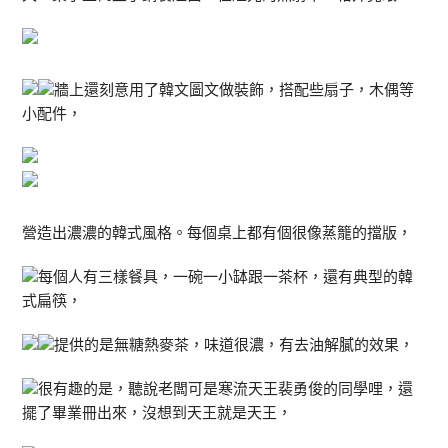
牆上還刻意用了韓文圖文做裝飾，搭配些扇子，木偶等
小配件，
營造出濃濃的韓式風格。每個桌上都有個很像蒸籠的擋版，
每個人有三樣餐具，一碗一小缽跟一茶杯，還有典型的韓
式扁筷，
提供的是無糖熱麥茶，味道很濃，有去油解膩的效果，
很有趣的是，聽說老闆可是寒流天王裴勇俊的同學哩，還
擺了畢業冊出來，沒想到天王就是天王，