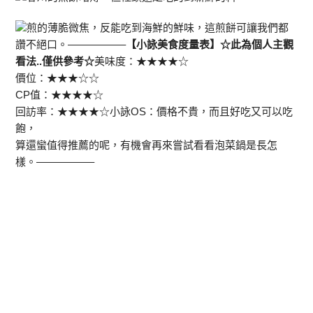
煎的薄脆微焦，反能吃到海鮮的鮮味，這煎餅可讓我們都
讚不絕口。—————–
【小詠美食度量表】☆此為個人主觀
看法..僅供參考☆
美味度：★★★★☆
價位：★★★☆☆
CP值：★★★★☆
回訪率：★★★★☆小詠OS：價格不貴，而且好吃又可以吃
飽，
算還蠻值得推薦的呢，有機會再來嘗試看看泡菜鍋是長怎
樣。—————–