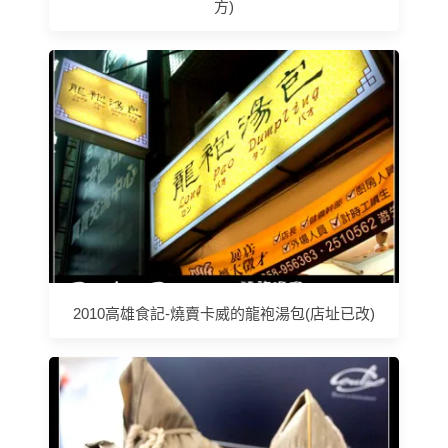
方)
2010高雄食記-燒賣卡威的龍袍湯包(店址已改)