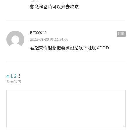
想念韓國時可以來去吃吃
RT009211
回覆
2012-01-28 於 11:34:00
看起來你很想把裴勇俊給吃下肚呢XDDD
«
1
2
3
發表留言