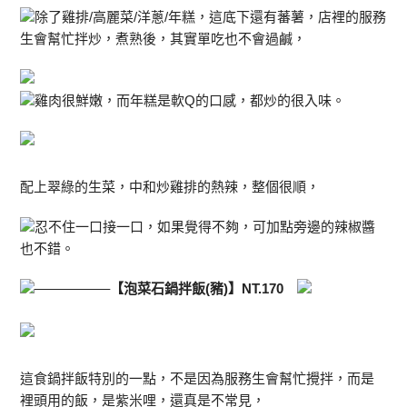
除了雞排/高麗菜/洋蔥/年糕，這底下還有蕃薯，店裡的服務
生會幫忙拌炒，煮熟後，其實單吃也不會過鹹，
雞肉很鮮嫩，而年糕是軟Q的口感，都炒的很入味。
配上翠綠的生菜，中和炒雞排的熱辣，整個很順，
忍不住一口接一口，如果覺得不夠，可加點旁邊的辣椒醬
也不錯。
—————–
【泡菜石鍋拌飯(豬)】NT.170
這食鍋拌飯特別的一點，不是因為服務生會幫忙攪拌，而是
裡頭用的飯，是紫米哩，還真是不常見，