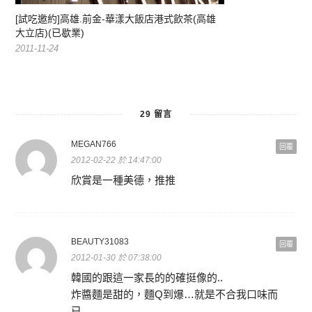
[試吃邀約]高雄.前金-華漾大飯店港式飲茶(高雄
大立店)(已歇業)
2011-11-24
29 留言
MEGAN766
回覆
2012-02-22 於 14:47:00
欣賞是一種美德，推推
BEAUTY31083
回覆
2012-01-30 於 07:38:00
韓國的跟這一家長的的確挺像的..
炸醬麵是甜的，麵Q到爆…就是不合我口味而
已…