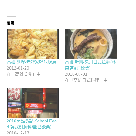
相關
高雄.鹽埕-老韓家韓味廚房
高雄.新興-鬼川日式拉麵(林
2012-01-29
森店)(已歇業)
在「高雄美食」中
2016-07-01
在「高雄日式料理」中
2010高雄食記-School Foo
d 韓式創意料理(已歇業)
2010-12-13