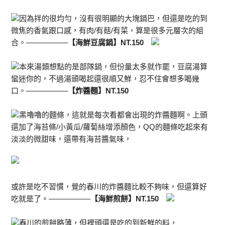
因為拌的很均勻，沒有很明顯的大塊鍋巴，但還是吃的到
微焦的香氣跟口感，有肉/有菇/有菜，算是很多元層次的組
合。—————–
【海鮮豆腐鍋】NT.150
本來湯類想點的是部隊鍋，但份量太多就作罷，豆腐湯算
蠻迷你的，不過湯頭喝起還很順又鮮，忍不住會想多喝幾
口。—————–
【炸醬麵】NT.150
黑嚕嚕的麵條，這就是每次看都會出現的炸醬麵啊。上頭
還加了海苔條/小黃瓜/蘿蔔絲增添顏色，QQ的麵條吃起來有
淡淡的微甜味，還帶有海苔醬氣味，
或許是吃不習慣，覺的春川的炸醬麵比較不夠味，但還算好
吃就是了。—————–
【海鮮煎餅】NT.150
春川的煎餅略薄，但裡頭還是吃的到新鮮的料，