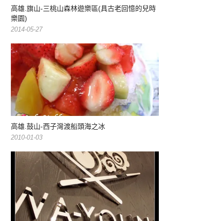
高雄.旗山-三桃山森林遊樂區(具古老回憶的兒時
樂園)
2014-05-27
高雄.鼓山-西子灣渡船頭海之冰
2010-01-03