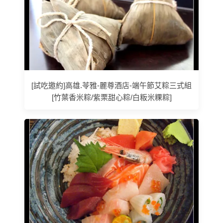
[試吃邀約]高雄.苓雅-麗尊酒店-端午節艾粽三式組
[竹葉香米粽/紫栗甜心粽/白粄米粿粽]