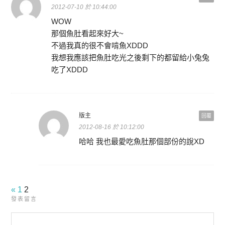
2012-07-10 於 10:44:00
WOW
那個魚肚看起來好大~
不過我真的很不會啃魚XDDD
我想我應該把魚肚吃光之後剩下的都留給小兔兔
吃了XDDD
版主
回覆
2012-08-16 於 10:12:00
哈哈 我也最愛吃魚肚那個部份的說XD
«
1
2
發表留言