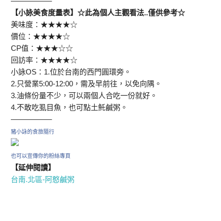
—————–
【小詠美食度量表】☆此為個人主觀看法..僅供參考☆
美味度：★★★★☆
價位：★★★★☆
CP值：★★★☆☆
回訪率：★★★★☆
小詠OS：1.位於台南的西門圓環旁。
2.只營業5:00-12:00，需及早前往，以免向隅。
3.油條份量不少，可以兩個人合吃一份就好。
4.不敢吃虱目魚，也可點土魠鹹粥。
—————–
豬小詠的食旅隨行
也可以宣傳你的粉絲專頁
【延伸閱讀】
台南.北區-阿憨鹹粥