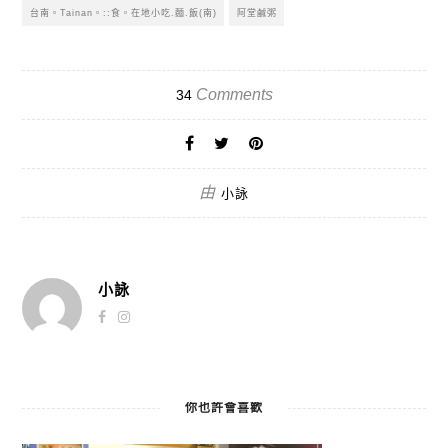
台南。Tainan。::食。在地小吃.麵.飯(南)
阿堂鹹粥
Comments
34
由
小詠
小詠
你也許會喜歡