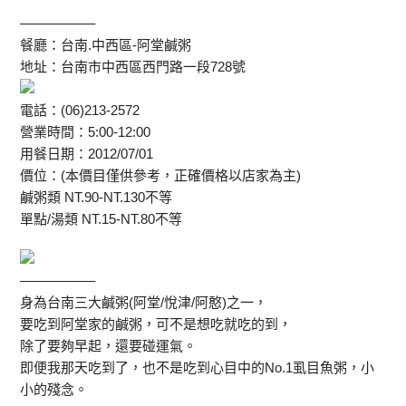
—————–
餐廳：台南.中西區-阿堂鹹粥
地址：台南市中西區西門路一段728號
電話：(06)213-2572
營業時間：5:00-12:00
用餐日期：2012/07/01
價位：(本價目僅供參考，正確價格以店家為主)
鹹粥類 NT.90-NT.130不等
單點/湯類 NT.15-NT.80不等
—————–
身為台南三大鹹粥(阿堂/悅津/阿憨)之一，
要吃到阿堂家的鹹粥，可不是想吃就吃的到，
除了要夠早起，還要碰運氣。
即便我那天吃到了，也不是吃到心目中的No.1虱目魚粥，小
小的殘念。