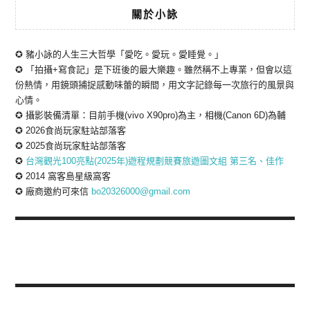
關於小詠
✪ 豬小詠的人生三大哲學「愛吃。愛玩。愛睡覺。」
✪ 「拍攝+寫食記」是下班後的最大樂趣。雖然稱不上專業，但會以這
份熱情，用鏡頭捕捉感動味蕾的瞬間，用文字記錄每一次旅行的風景與
心情。
✪ 攝影裝備清單：目前手機(vivo X90pro)為主，相機(Canon 6D)為輔
✪ 2026食尚玩家駐站部落客
✪ 2025食尚玩家駐站部落客
✪
台灣觀光100亮點(2025年)遊程規劃競賽旅遊圖文組 第三名、佳作
✪ 2014 窩客島星級窩客
✪ 廠商邀約可來信
bo20326000@gmail.com