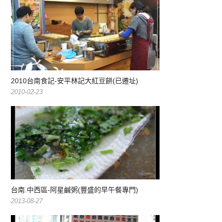
2010台南食記-安平林記大紅豆餅(已遷址)
2010-02-23
台南.中西區-阿星鹹粥(豐盛的早午餐專門)
2013-08-27