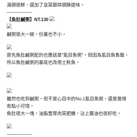
湯頭很鮮，還加了韭菜跟蒜頭酥提味。
—————–
【魚肚鹹粥】NT.130
鹹粥很大一碗，份量也不小，
原先魚肚鹹粥配的也應該是”虱目魚粥”，但因為虱目魚售罄，
所以魚肚鹹粥的基底也改用土魠魚，
雖然也吃到鹹粥，但不是心目中的No.1虱目魚粥，還是覺得
有點小可惜，
魚肚很大一塊，油脂豐厚肉質肥嫩，沾上醬油也很好吃。
—————–