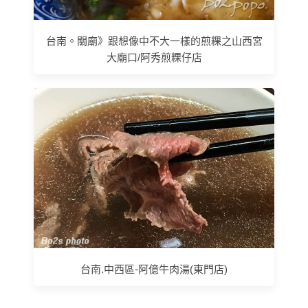
台南。關廟》跟想像中不大一樣的煎粿之山西宮
大廟口/阿秀煎粿仔店
台南.中西區-阿億牛肉湯(東門店)