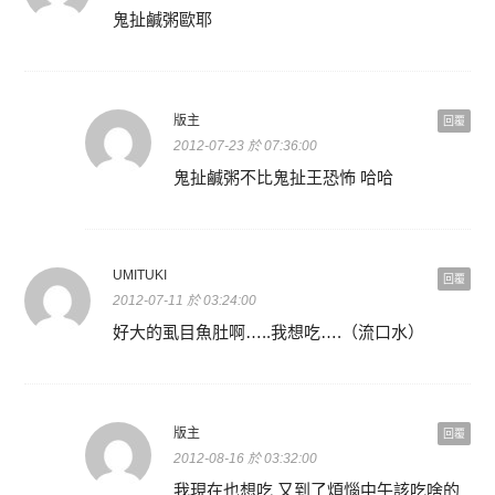
鬼扯鹹粥歐耶
版主
回覆
2012-07-23 於 07:36:00
鬼扯鹹粥不比鬼扯王恐怖 哈哈
UMITUKI
回覆
2012-07-11 於 03:24:00
好大的虱目魚肚啊…..我想吃….（流口水）
版主
回覆
2012-08-16 於 03:32:00
我現在也想吃 又到了煩惱中午該吃啥的