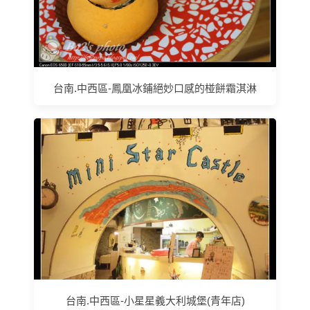
台南.中西區-鳳凰冰鋪絕妙口感的椪餅霜淇淋
台南.中西區-小星星義大利城堡(青年店)