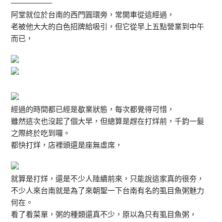
—————–
阿堂就位於台南的西門圓環旁，常開車從這經過，
老被他大大的白色招牌給吸引，但它從早上五點營業到中午
而已，
經過的時間都已經是歇業狀態，每次都覺得可惜，
雖然這次也沒起了個大早，但總算是趕在打烊前，千鈞一髮
之際終於吃到囉。
都快打烊，店裡頭還是座無虛席，
就算是打烊，還是不少人陸續前來，只能說這家真的很夯，
不少人來台南就是為了來朝聖一下台南有名的虱目魚粥魅力
何在。
看了看菜單，粥的種類還真不少，原以為只有虱目魚粥，