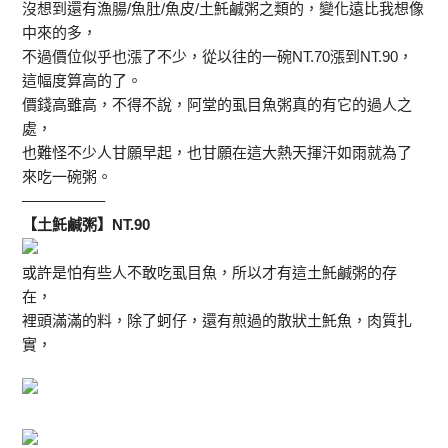
沒想到還有漁腸/魚肚/魚皮/土魠鹹粥之類的，變化遠比我想像
中來的多，
不過價位似乎也漲了不少，從以往的一碗NT.70漲到NT.90，
這幅度算高的了。
價錢高雖高，不得不說，阿堂的虱目魚粥真的有它的過人之
處，
也難怪不少人甘願早起，也甘願在這大熱天揮汗如雨就為了
來吃一碗粥。
—————–
【土魠鹹粥】NT.90
或許是怕有些人不敢吃虱目魚，所以才有這土魠鹹粥的存
在，
裡頭滿滿的料，除了蚵仔，還有煎過的散狀土魠魚，肉質扎
實，