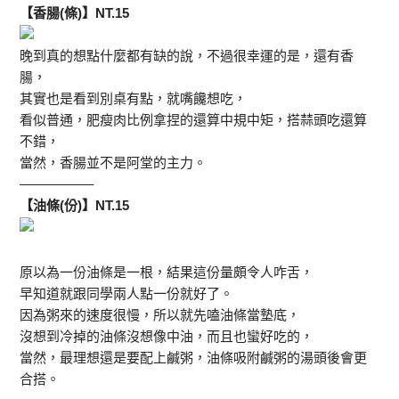
【香腸(條)】NT.15
晚到真的想點什麼都有缺的說，不過很幸運的是，還有香
腸，
其實也是看到別桌有點，就嘴饞想吃，
看似普通，肥瘦肉比例拿捏的還算中規中矩，搭蒜頭吃還算
不錯，
當然，香腸並不是阿堂的主力。
—————–
【油條(份)】NT.15
原以為一份油條是一根，結果這份量頗令人咋舌，
早知道就跟同學兩人點一份就好了。
因為粥來的速度很慢，所以就先嗑油條當墊底，
沒想到冷掉的油條沒想像中油，而且也蠻好吃的，
當然，最理想還是要配上鹹粥，油條吸附鹹粥的湯頭後會更
合搭。