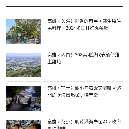
高雄。美濃》阿香的廚房。養生原住
民料理。2024米其林推薦餐廳
高雄。內門》308高地洪代表桶仔雞
土雞城
高雄。茄萣》倆小無猜露天咖啡。悠
閒的吹海風喝咖啡聽音樂
高雄。茄萣》興達港海岸咖啡。吹海
風喝咖啡