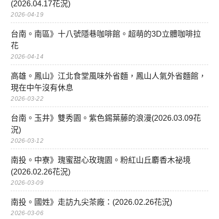
(2026.04.17花況)
2026-04-19
台南。南區》十八號隱巷咖啡館。超萌的3D立體咖啡拉
花
2026-04-14
高雄。鳳山》江北食堂風味外省麵，鳳山人氣外省麵館，
現在中午沒有休息
2026-03-22
台南。玉井》雙秀園。紫色錫葉藤的浪漫(2026.03.09花
況)
2026-03-12
南投。中寮》瑰蜜甜心玫瑰園。粉紅山丘麝香木祕境
(2026.02.26花況)
2026-03-09
南投。國姓》走訪九尖茶廠：(2026.02.26花況)
2026-03-06