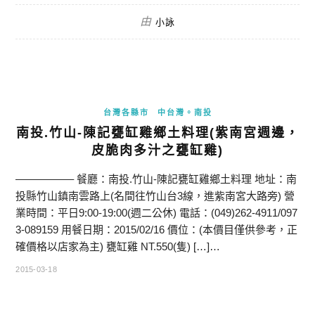
由
小詠
台灣各縣市
中台灣。南投
南投.竹山-陳記甕缸雞鄉土料理(紫南宮週邊，
皮脆肉多汁之甕缸雞)
—————– 餐廳：南投.竹山-陳記甕缸雞鄉土料理 地址：南
投縣竹山鎮南雲路上(名間往竹山台3線，進紫南宮大路旁) 營
業時間：平日9:00-19:00(週二公休) 電話：(049)262-4911/097
3-089159 用餐日期：2015/02/16 價位：(本價目僅供參考，正
確價格以店家為主) 甕缸雞 NT.550(隻) […]…
2015-03-18