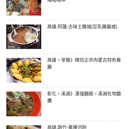
高雄.阿蓮-古味土雞城(豆乳雞最威)
高雄。苓雅》樺坊正宗內蒙古特色餐
廳
彰化。溪湖》漢強麵館。溪湖在地麵
攤
高雄.路竹-蓄臻河粉