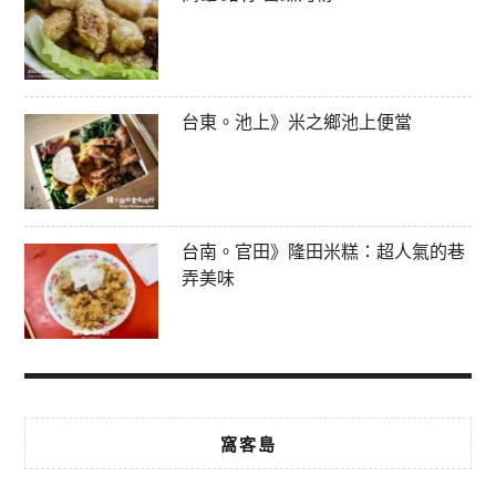
台東。池上》米之鄉池上便當
台南。官田》隆田米糕：超人氣的巷
弄美味
窩客島