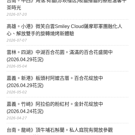
台南。中西》角落.有貓(赤崁樓店)吸貓擼貓的療癒溫馨午
茶時光
2026-07-20
高雄。小港》微笑白雲Smiley Cloud薩摩耶軍團融化人
心、解放雙手的旋轉燒烤新體驗
2026-07-07
雲林。四湖》中湖百合花園。滿滿的百合花盛開中
(2026.04.29花況)
2026-05-04
嘉義。新港》板頭村阿嬤古厝。百合花綻放中
(2026.04.29花況)
2026-05-02
嘉義。竹崎》阿拉伯的粉紅村。金針花綻放中
(2026.04.24花況)
2026-04-27
台南。龍崎》頂牛埔石斛蘭。私人庭院有開放參觀