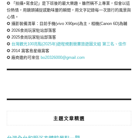
✪ 「拍攝+寫食記」是下班後的最大樂趣。雖然稱不上專業，但會以這
份熱情，用鏡頭捕捉感動味蕾的瞬間，用文字記錄每一次旅行的風景與
心情。
✪ 攝影裝備清單：目前手機(vivo X90pro)為主，相機(Canon 6D)為輔
✪ 2026食尚玩家駐站部落客
✪ 2025食尚玩家駐站部落客
✪
台灣觀光100亮點(2025年)遊程規劃競賽旅遊圖文組 第三名、佳作
✪ 2014 窩客島星級窩客
✪ 廠商邀約可來信
bo20326000@gmail.com
主題文章精選