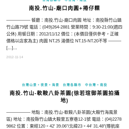
台灣各縣市
中台灣。南投
南投.竹山-廟口肉圓+捲仔粿
—————– 餐廳：南投.竹山-廟口肉圓 地址：南投縣竹山鎮
竹山路79號 電話：(049)264-2881 營業時間：9:30-21:00(週四
公休) 用餐日期：2012/11/12 價位：(本價目僅供參考，正確
價格以店家為主) 肉圓 NT.25 湯價位 NT.15-NT.20不等 ———
[…]…
2012-11-14
台灣山景。夜景。海景
台灣各縣市
中台灣。南投
南投.竹山-軟鞍八卦茶園(徐若瑄御茶園拍攝
地)
—————– 地點：南投.竹山-軟鞍八卦茶園(大鞍竹海風景
區) 地址：南投縣竹山鎮大鞍里五寮巷12-1號 電話：(04)2278
9862 位置：東經120。42′ 39.06″/北緯23。44′ 31.48″(導航座