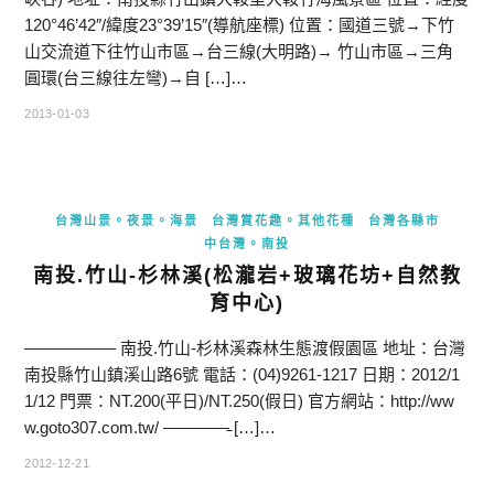
120°46’42″/緯度23°39’15″(導航座標) 位置：國道三號→下竹
山交流道下往竹山市區→台三線(大明路)→ 竹山市區→三角
圓環(台三線往左彎)→自 […]…
2013-01-03
台灣山景。夜景。海景
台灣賞花趣。其他花種
台灣各縣市
中台灣。南投
南投.竹山-杉林溪(松瀧岩+玻璃花坊+自然教
育中心)
—————– 南投.竹山-杉林溪森林生態渡假園區 地址：台灣
南投縣竹山鎮溪山路6號 電話：(04)9261-1217 日期：2012/1
1/12 門票：NT.200(平日)/NT.250(假日) 官方網站：http://ww
w.goto307.com.tw/ ————̵ […]…
2012-12-21