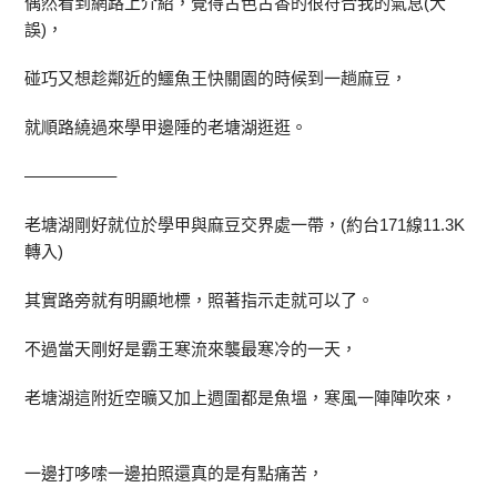
偶然看到網路上介紹，覺得古色古香的很符合我的氣息(大
誤)，
碰巧又想趁鄰近的鱷魚王快關園的時候到一趟麻豆，
就順路繞過來學甲邊陲的老塘湖逛逛。
—————–
老塘湖剛好就位於學甲與麻豆交界處一帶，(約台171線11.3K
轉入)
其實路旁就有明顯地標，照著指示走就可以了。
不過當天剛好是霸王寒流來襲最寒冷的一天，
老塘湖這附近空曠又加上週圍都是魚塭，寒風一陣陣吹來，
一邊打哆嗦一邊拍照還真的是有點痛苦，