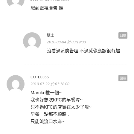
想到電視廣告 推
版主
回覆
2010-08-04 於 03:19:00
沒看過這廣告哩 不過感覺應該很有趣
CUTE0366
回覆
2010-07-22 於 01:18:00
Maruko推一個~
我也好想吃KFC的早餐喔~
只不過KFC的店實在太少了啦~
早餐一點都不順路..
只能流流口水麻~