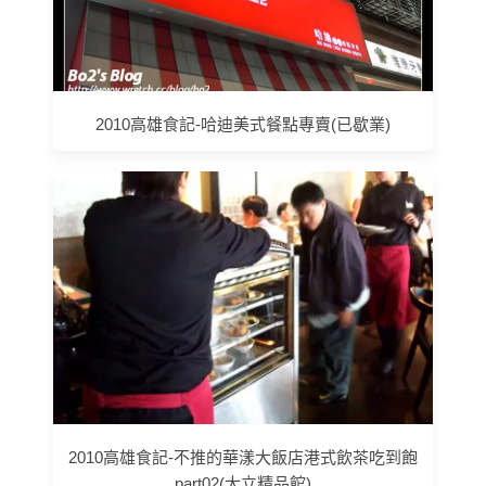
2010高雄食記-哈迪美式餐點專賣(已歇業)
2010高雄食記-不推的華漾大飯店港式飲茶吃到飽
part02(大立精品館)