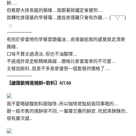
餅….
但看那大排長龍的模樣…我跟著排鐵定會遲到….
就轉吃肯德基的早餐囉…誰說肯德雞只會有炸雞..╮(￣▽￣)
╭.
—————–
有別於麥當勞的早餐堡類偏油…肯德基給我的感覺是走清爽
路線..
口味不算太過清淡..但也不油膩哩…
不過或許是走較精緻路線…價格比麥當當來的不可愛…
主餐加飲料..就差不多是麥當勞一個套餐的價格了….
—————–
【總匯歐姆蛋燒餅+飲料】NT.68
我不愛喝碳酸飲料跟咖啡..所以咖啡是點給我同事喝的…
跟一般市售的燒餅很不同..一層層交疊的餅皮..吃起來酥酥的..
很有層次感..