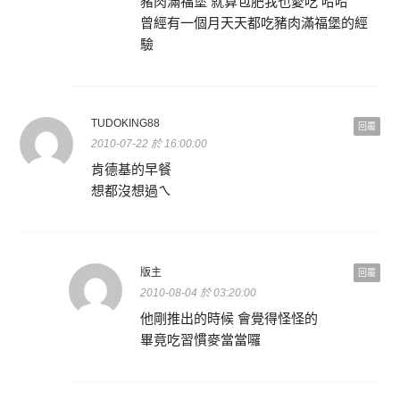
豬肉滿福堡 就算包肥我也愛吃 哈哈
曾經有一個月天天都吃豬肉滿福堡的經
驗
TUDOKING88
回覆
2010-07-22 於 16:00:00
肯德基的早餐
想都沒想過ㄟ
版主
回覆
2010-08-04 於 03:20:00
他剛推出的時候 會覺得怪怪的
畢竟吃習慣麥當當囉