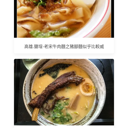
高雄.鹽埕-老宋牛肉麵之豬腳麵似乎比較威