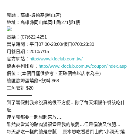
—————–
餐廳：高雄-肯德基(岡山店)
地址：高雄縣岡山鎮岡山路271號1樓
電話：(07)622-4251
營業時間：平日07:00-23:00/假日0700:23:30
用餐日期：2010/7/15
官方網站：
http://www.kfcclub.com.tw/
優惠券列印頁：
http://www.kfcclub.com.tw/coupon/index.asp
價位：(本價目僅供參考，正確價格以店家為主)
總匯歐姆蛋燒餅+飲料 $68
三角薯餅 $20
—————–
到了暑假對我來說真的很不方便…除了每天煩惱午餐該吃什
麼..
連早餐都要一起想起來放….
雖然麥當當的豬肉滿福堡是我的最愛…但是偏油又包肥…
每天都吃一樣的總是會膩….原本想吃看看岡山的”小洞天”燒