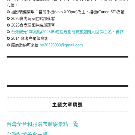
心情。
✪ 攝影裝備清單：目前手機(vivo X90pro)為主，相機(Canon 6D)為輔
✪ 2026食尚玩家駐站部落客
✪ 2025食尚玩家駐站部落客
✪
台灣觀光100亮點(2025年)遊程規劃競賽旅遊圖文組 第三名、佳作
✪ 2014 窩客島星級窩客
✪ 廠商邀約可來信
bo20326000@gmail.com
主題文章精選
台灣全台和服浴衣體驗景點一覽
台灣柴燒美食一覽