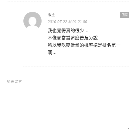
版主
回覆
2010-07-22 於 01:21:00
我也覺得真的很少…
不像麥當當這麼普及ㄉ說
所以我吃麥當當的機率還是排名第一
啊…
發表留言