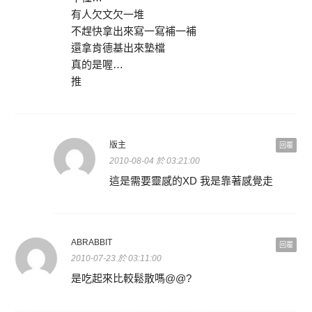
有人欠文欠一堆
不趕快拿出來寫一寫補一補
還拿肯德基出來墊檔
真的是喔…
推
版主
回覆
2010-08-04 於 03:21:00
這是需要靈感的XD 我是靠著感覺走
ABRABBIT
回覆
2010-07-23 於 03:11:00
是吃起來比較鬆散嗎@@?