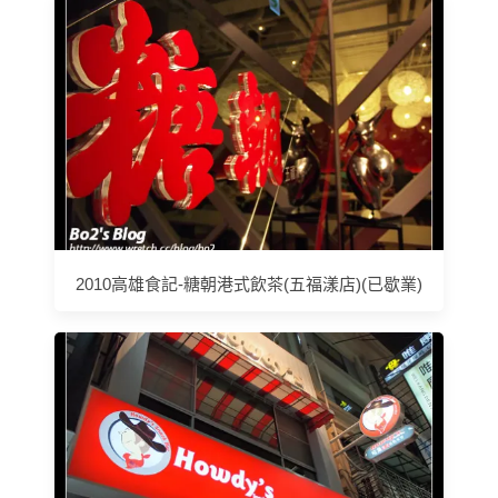
2010高雄食記-糖朝港式飲茶(五福漾店)(已歇業)