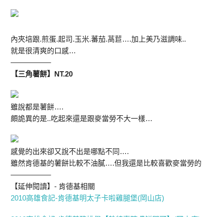
內夾培跟.煎蛋.起司.玉米.蕃茄.萵苣….加上美乃滋調味..
就是很清爽的口感…
—————–
【三角薯餅】NT.20
雖說都是薯餅….
頗詭異的是..吃起來還是跟麥當勞不大一樣…
感覺的出來卻又說不出是哪點不同….
雖然肯德基的薯餅比較不油膩….但我還是比較喜歡麥當勞的
—————–
【延伸閱讀】- 肯德基相關
2010高雄食記-肯德基明太子卡啦雞腿堡(岡山店)