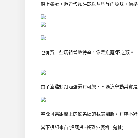
船上餐廳，販賣泡麵餅乾以及些許的魯味，價格
也有賣一些馬祖當地特產，像是魚麵/酒之類。
買了滷雞翅跟滷蛋還有可樂，不過這舉動其實是
整晚可樂跟船上的搖晃搞的我胃翻騰，有夠不舒
當下很想來首”搖啊搖~搖到外婆橋”(鬼扯)，