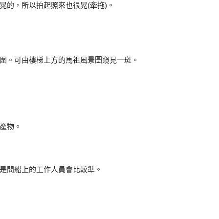
晃的，所以拍起照來也很晃(牽拖)。
圍。可由樓梯上方的馬祖風景圖窺見一斑。
產物。
是問船上的工作人員會比較準。