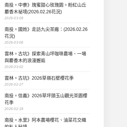
南投。中寮》瑰蜜甜心玫瑰園。粉紅山丘
麝香木祕境(2026.02.26花況)
2026-03-09
南投。國姓》走訪九尖茶廠：(2026.02.26
花況)
2026-03-06
雲林。古坑》探索青山坪咖啡農場、一場
與麝香木的浪漫邂逅
2026-03-02
雲林。古坑》2026草嶺石壁櫻花季
2026-02-27
南投。信義》2026草坪頭玉山觀光茶園櫻
花季
2026-02-18
南投。水里》阿本農場櫻花、油菜花交織
的私人秘境