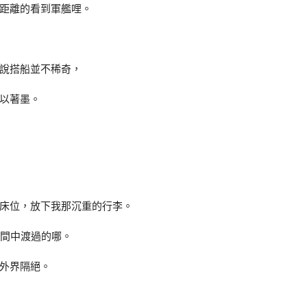
距離的看到軍艦哩。
說搭船並不稀奇，
以著墨。
床位，放下我那沉重的行李。
空間中渡過的哪。
外界隔絕。