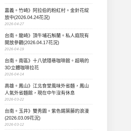
嘉義。竹崎》阿拉伯的粉紅村。金針花綻
放中(2026.04.24花況)
2026-04-27
台南。龍崎》頂牛埔石斛蘭。私人庭院有
開放參觀(2026.04.17花況)
2026-04-19
台南。南區》十八號隱巷咖啡館。超萌的
3D立體咖啡拉花
2026-04-14
高雄。鳳山》江北食堂風味外省麵，鳳山
人氣外省麵館，現在中午沒有休息
2026-03-22
台南。玉井》雙秀園。紫色錫葉藤的浪漫
(2026.03.09花況)
2026-03-12