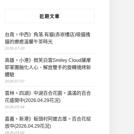
近期文章
台南。中西》角落.有貓(赤崁樓店)吸貓擼
貓的療癒溫馨午茶時光
2026-07-20
高雄。小港》微笑白雲Smiley Cloud薩摩
耶軍團融化人心、解放雙手的旋轉燒烤新
體驗
2026-07-07
雲林。四湖》中湖百合花園。滿滿的百合
花盛開中(2026.04.29花況)
2026-05-04
嘉義。新港》板頭村阿嬤古厝。百合花綻
放中(2026.04.29花況)
2026-05-02