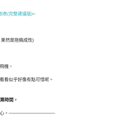
劃表(完整建議版)
–
，果然是拖稿成性)
飛機，
看看似乎好像有點可惜呢。
為購票時間，
心。——————————-