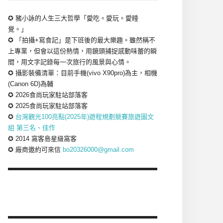
✪ 豬小詠的人生三大哲學「愛吃。愛玩。愛睡
覺。」
✪ 「拍攝+寫食記」是下班後的最大樂趣。雖然稱不
上專業，但會以這份熱情，用鏡頭捕捉感動味蕾的瞬
間，用文字記錄每一次旅行的風景與心情。
✪ 攝影裝備清單：目前手機(vivo X90pro)為主，相機
(Canon 6D)為輔
✪ 2026食尚玩家駐站部落客
✪ 2025食尚玩家駐站部落客
✪
台灣觀光100亮點(2025年)遊程規劃競賽旅遊圖文
組 第三名、佳作
✪ 2014 窩客島星級窩客
✪ 廠商邀約可來信
bo20326000@gmail.com