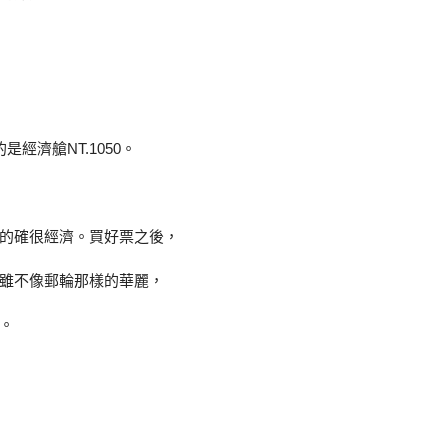
經濟艙NT.1050。
的確很經濟。買好票之後，
雖不像郵輪那樣的華麗，
。