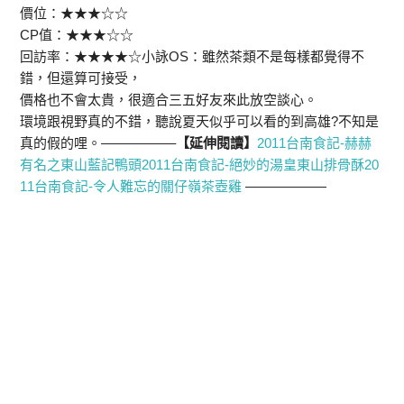
價位：★★★☆☆
CP值：★★★☆☆
回訪率：★★★★☆小詠OS：雖然茶類不是每樣都覺得不
錯，但還算可接受，
價格也不會太貴，很適合三五好友來此放空談心。
環境跟視野真的不錯，聽說夏天似乎可以看的到高雄?不知是
真的假的哩。—————–
【延伸閱讀】
2011台南食記-赫赫
有名之東山藍記鴨頭
2011台南食記-絕妙的湯皇東山排骨酥
20
11台南食記-令人難忘的關仔嶺茶壺雞
——————