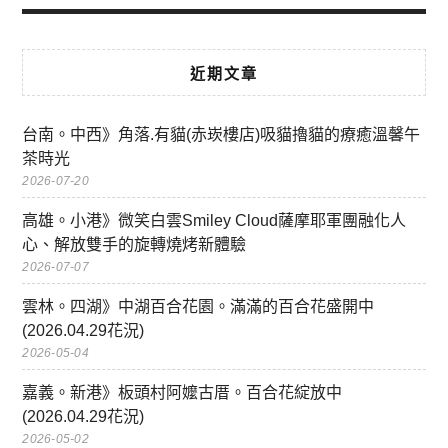
近期文章
台南。中西》角落.有貓(赤崁樓店)吸貓擼貓的療癒溫馨午
茶時光
2026-07-20
高雄。小港》微笑白雲Smiley Cloud薩摩耶軍團融化人
心、解放雙手的旋轉燒烤新體驗
2026-07-07
雲林。四湖》中湖百合花園。滿滿的百合花盛開中
(2026.04.29花況)
2026-05-04
嘉義。新港》板頭村阿嬤古厝。百合花綻放中
(2026.04.29花況)
2026-05-02