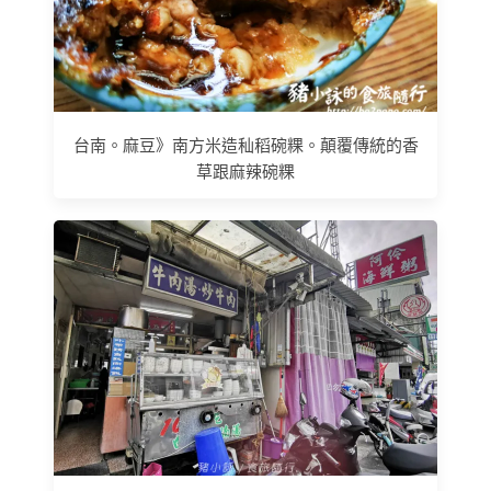
台南。麻豆》南方米造秈稻碗粿。顛覆傳統的香
草跟麻辣碗粿