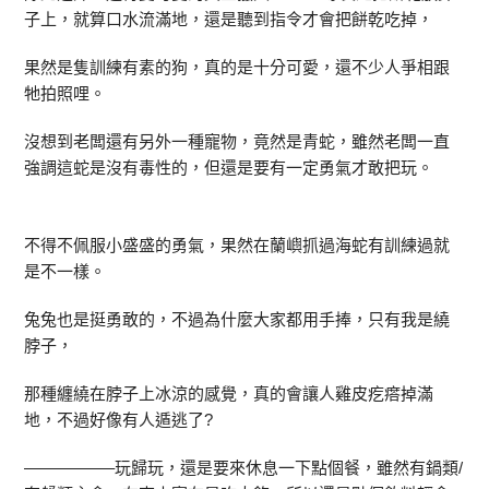
子上，就算口水流滿地，還是聽到指令才會把餅乾吃掉，
果然是隻訓練有素的狗，真的是十分可愛，還不少人爭相跟
牠拍照哩。
沒想到老闆還有另外一種寵物，竟然是青蛇，雖然老闆一直
強調這蛇是沒有毒性的，但還是要有一定勇氣才敢把玩。
不得不佩服小盛盛的勇氣，果然在蘭嶼抓過海蛇有訓練過就
是不一樣。
兔兔也是挺勇敢的，不過為什麼大家都用手捧，只有我是繞
脖子，
那種纏繞在脖子上冰涼的感覺，真的會讓人雞皮疙瘩掉滿
地，不過好像有人遁逃了?
—————–玩歸玩，還是要來休息一下點個餐，雖然有鍋類/