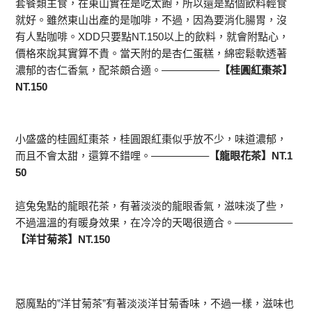
套餐類主食，在東山實在是吃太飽，所以還是點個飲料輕食
就好。雖然東山出產的是咖啡，不過，因為要消化腸胃，沒
有人點咖啡。XDD只要點NT.150以上的飲料，就會附點心，
價格來說其實算不貴。當天附的是杏仁蛋糕，綿密鬆軟透著
濃郁的杏仁香氣，配茶頗合適。—————–
【桂圓紅棗茶】
NT.150
小盛盛的桂圓紅棗茶，桂圓跟紅棗似乎放不少，味道濃郁，
而且不會太甜，還算不錯哩。—————–
【龍眼花茶】NT.1
50
這兔兔點的龍眼花茶，有著淡淡的龍眼香氣，滋味淡了些，
不過溫溫的有暖身效果，在冷冷的天喝很適合。—————–
【洋甘菊茶】NT.150
惡魔點的”洋甘菊茶”有著淡淡洋甘菊香味，不過一樣，滋味也