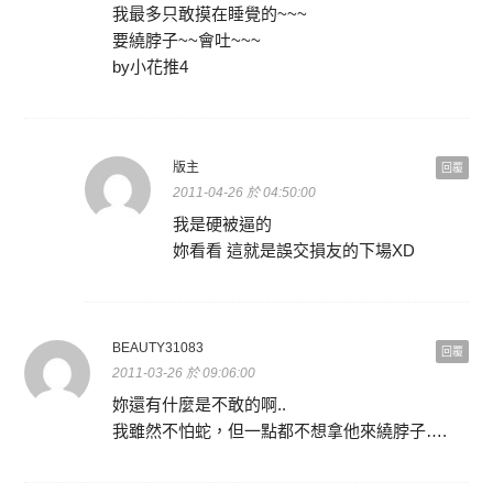
我最多只敢摸在睡覺的~~~
要繞脖子~~會吐~~~
by小花推4
版主
回覆
2011-04-26 於 04:50:00
我是硬被逼的
妳看看 這就是誤交損友的下場XD
BEAUTY31083
回覆
2011-03-26 於 09:06:00
妳還有什麼是不敢的啊..
我雖然不怕蛇，但一點都不想拿他來繞脖子….