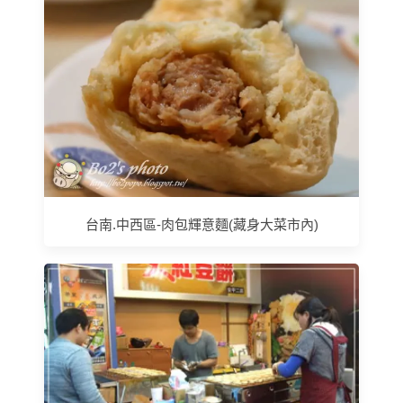
台南.中西區-肉包輝意麵(藏身大菜市內)