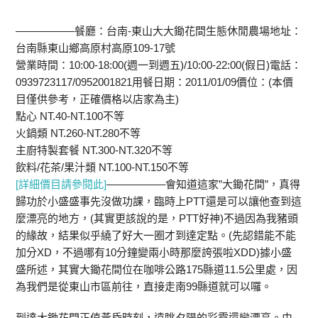
—————–餐廳：台南-東山大大鋤花間生態休閒農場地址：
台南縣東山鄉高原村高原109-17號
營業時間：10:00-18:00(週一到週五)/10:00-22:00(假日)電話：
0939723117/0952001821用餐日期：2011/01/09價位：(本價
目僅供參考，正確價格以店家為主)
點心 NT.40-NT.100不等
火鍋類 NT.260-NT.280不等
主廚特製套餐 NT.300-NT.320不等
飲料/花茶/果汁類 NT.100-NT.150不等
[詳細價目請參閱此]
—————–會知道這家”大鋤花間”，真得
歸功於小盛盛事先沒做功課，臨時上PTT還是可以讓他查到這
麼漂亮的地方，(其實更該說的是，PTT好神)不過因為我豬頭
的緣故，結果似乎繞了好大一圈才到達定點。(先認錯能不能
加分XD，不過哪有10分鐘變兩小時那麼誇張啦XDD)據小盛
盛所述，其實大鋤花間位在咖啡公路175縣道11.5公里處，因
為我們是從東山市區前往，直接走南99縣道就可以囉。
到達大鋤花間正值黃昏時刻，遠眺夕陽的彩霞還蠻漂亮。由