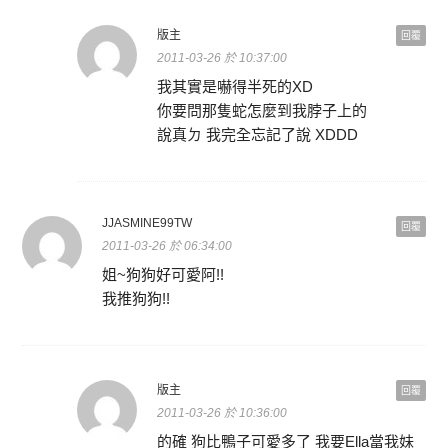
版主
回覆
2011-03-26 於 10:37:00
我其實是嚇得半死的XD
你要問那隻蛇怎麼到我脖子上的
說真ㄉ 我完全忘記了說 XDDD
JJASMINE99TW
回覆
2011-03-26 於 06:34:00
姐~狗狗好可愛阿!!
我推狗狗!!
版主
回覆
2011-03-26 於 10:36:00
的確 狗比鴨子可愛多了 我要Ella當我妹