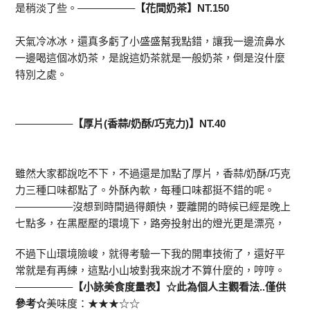
是稍淡了些。—————–
【花間奶茶】NT.150
天氣冷冰冰，還真多虧了小盛盛幫我點錯，讓我一邊流鼻水
一邊喝這個冰奶茶，是說這奶茶就是一般奶茶，倒是沒什麼
特別之處。
—————–
【厚片(香蒜/奶酥/巧克力)】NT.40
雖然大家都說吃不下，不過還是加點了厚片，香蒜/奶酥/巧克
力三種口味都點了。外酥內軟，每種口味都挺不錯的呢。
—————–沒想到時間過得頗快，要離開的時候已經是晚上
七點多，在黑壓壓的環境下，路旁投射出的燈光更是漂亮，
不過下山環境險峻，就得考驗一下我的開車技術了，還好平
常就是有再練，這點小山坡對我來說才不算什麼的，哼哼。
—————–
【小詠美食度量表】☆此為個人主觀看法..僅供
參考☆
美味度：★★★☆☆