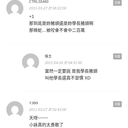
CTRLS5460
回覆
2011-03-27 於 06:22:00
+1
那到底是妳豬頭還是妳學長豬頭啊
那條蛇…被咬會不會中二百萬
版主
回覆
2011-04-26 於 04:51:00
當然一定要說 是我學長豬頭
叫他學長還真不習慣 XD
YJI99
回覆
2011-03-27 於 02:43:00
天呀~~~~
小詠真的太勇敢了