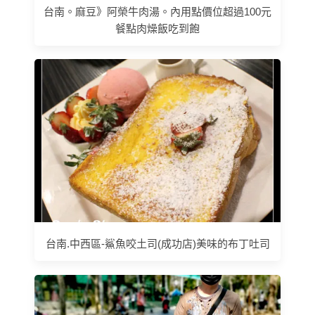
台南。麻豆》阿榮牛肉湯。內用點價位超過100元
餐點肉燥飯吃到飽
台南.中西區-鯊魚咬土司(成功店)美味的布丁吐司