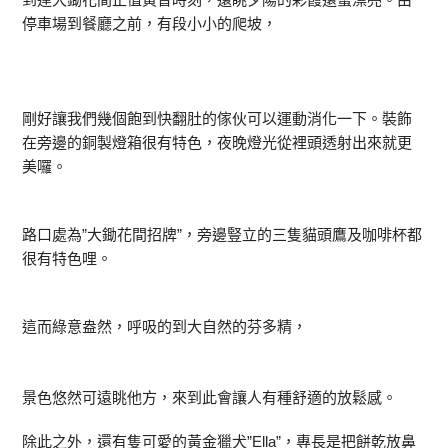
停車場到餐廳之前，有段小小的爬坡，
剛好讓我們幾個飽到快翻肚的傢伙可以運動消化一下。裝飾
在旁邊的銅製燈箱很有特色，夜晚燈光從裡頭透射出來就更
美囉。
路口處為”大鋤花間招牌”，旁邊豎立的三隻貓頭鷹及咖啡杯都
很有特色哩。
這而綠意盎然，呼吸的到大自然的芬多精，
景色悠然可遠眺他方，來到此會讓人有種舒適的放鬆感。
除此之外，還有隻可愛的黃金獵犬”Ella”，專長是把餅乾放鼻