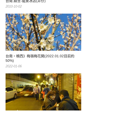
台南.麻豆-龍泉冰店(井仔)
2010-10-02
台南。楠西》梅嶺梅花開(2022.01.02目前約
50%)
2022-01-06