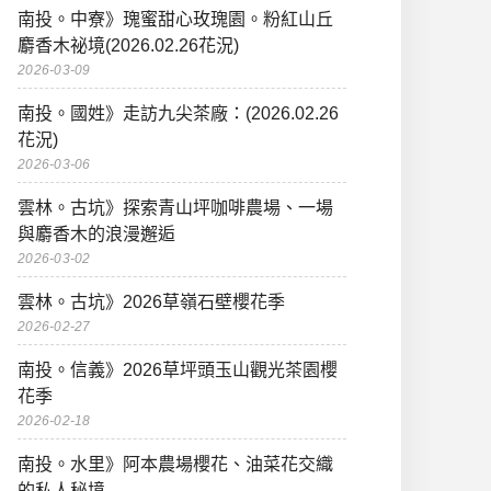
南投。中寮》瑰蜜甜心玫瑰園。粉紅山丘
麝香木祕境(2026.02.26花況)
2026-03-09
南投。國姓》走訪九尖茶廠：(2026.02.26
花況)
2026-03-06
雲林。古坑》探索青山坪咖啡農場、一場
與麝香木的浪漫邂逅
2026-03-02
雲林。古坑》2026草嶺石壁櫻花季
2026-02-27
南投。信義》2026草坪頭玉山觀光茶園櫻
花季
2026-02-18
南投。水里》阿本農場櫻花、油菜花交織
的私人秘境