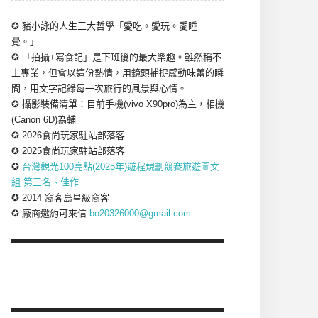
✪ 豬小詠的人生三大哲學「愛吃。愛玩。愛睡
覺。」
✪ 「拍攝+寫食記」是下班後的最大樂趣。雖然稱不
上專業，但會以這份熱情，用鏡頭捕捉感動味蕾的瞬
間，用文字記錄每一次旅行的風景與心情。
✪ 攝影裝備清單：目前手機(vivo X90pro)為主，相機
(Canon 6D)為輔
✪ 2026食尚玩家駐站部落客
✪ 2025食尚玩家駐站部落客
✪
台灣觀光100亮點(2025年)遊程規劃競賽旅遊圖文
組 第三名、佳作
✪ 2014 窩客島星級窩客
✪ 廠商邀約可來信
bo20326000@gmail.com