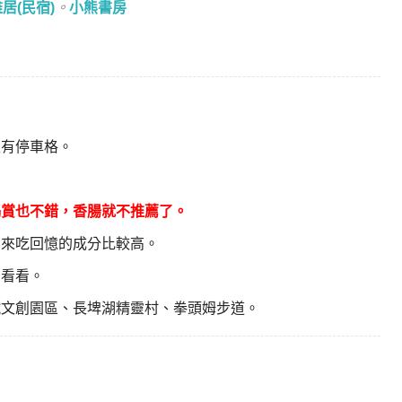
居(民宿)
。
小熊書房
上有停車格。
鴨賞也不錯，香腸就不推薦了。
，來吃回憶的成分比較高。
考看看。
鐵文創園區、長埤湖精靈村、拳頭姆步道。