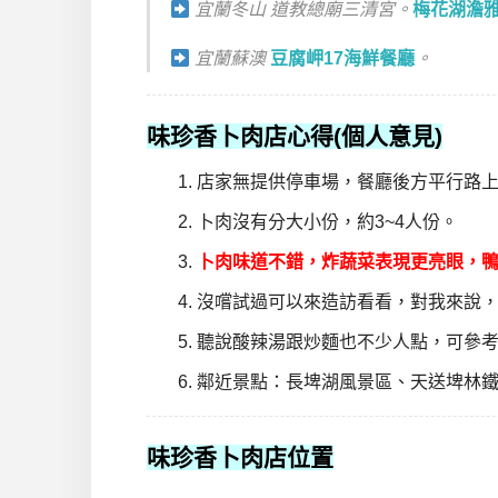
宜蘭冬山 道教總廟三清宮。
梅花湖澹雅
宜蘭蘇澳
豆腐岬17海鮮餐廳
。
味珍香卜肉店心得(個人意見)
店家無提供停車場，餐廳後方平行路
卜肉沒有分大小份，約3~4人份。
卜肉味道不錯，炸蔬菜表現更亮眼，
沒嚐試過可以來造訪看看，對我來說
聽說酸辣湯跟炒麵也不少人點，可參
鄰近景點：長埤湖風景區、天送埤林
味珍香卜肉店位置