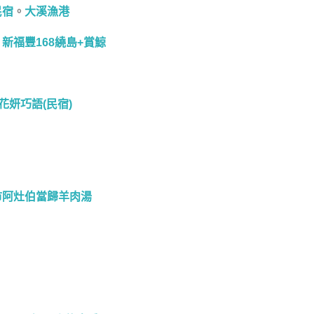
民宿
。
大溪漁港
。
新福豐168繞島+賞鯨
花妍巧語(民宿)
市阿灶伯當歸羊肉湯
。