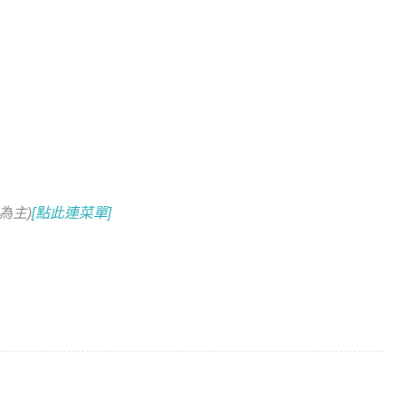
為主)
[點此連菜單]