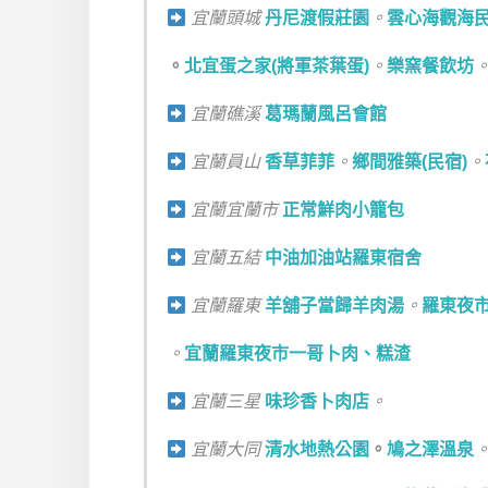
宜蘭頭城
丹尼渡假莊園
。
雲心海觀海
。
北宜蛋之家(將軍茶葉蛋)
。
樂窯餐飲坊
宜蘭礁溪
葛瑪蘭風呂會館
宜蘭員山
香草菲菲
。
鄉間雅築(民宿)
。
宜蘭宜蘭市
正常鮮肉小籠包
宜蘭五結
中油加油站羅東宿舍
宜蘭羅東
羊舖子當歸羊肉湯
。
羅東夜
。
宜蘭羅東夜市一哥卜肉、糕渣
宜蘭三星
味珍香卜肉店
。
宜蘭大同
清水地熱公園
。
鳩之澤溫泉