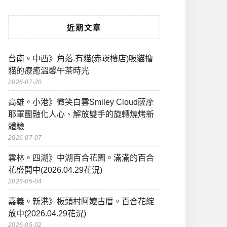
近期文章
台南。中西》角落.有貓(赤崁樓店)吸貓擼
貓的療癒溫馨午茶時光
2026-07-20
高雄。小港》微笑白雲Smiley Cloud薩摩
耶軍團融化人心、解放雙手的旋轉燒烤新
體驗
2026-07-07
雲林。四湖》中湖百合花園。滿滿的百合
花盛開中(2026.04.29花況)
2026-05-04
嘉義。新港》板頭村阿嬤古厝。百合花綻
放中(2026.04.29花況)
2026-05-02