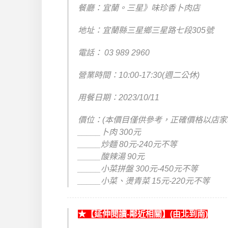
餐廳：宜蘭。三星》味珍香卜肉店
地址：宜蘭縣三星鄉三星路七段305號
電話：
03 989 2960
營業時間：10:00-17:30(週二公休)
用餐日期：2023/10/11
價位：(本價目僅供參考，正確價格以店家
_____卜肉 300元
_____炒麵 80元-240元不等
_____酸辣湯 90元
_____小菜拼盤 300元-450元不等
_____小菜、燙青菜 15元-220元不等
★【延伸閱讀-鄰近相關】(由北到南)