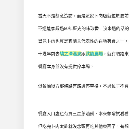
當天不是刻意造訪，而是這家卜肉店就位於要前
不過這家超過80年歷史的味珍香，沒來過的話
畢竟卜肉也算是宜蘭具代表性的在地美食之一。
十幾年前去
鳩之澤溫泉
跟
武陵農場
，就有順路來
餐廳本身並沒有提供停車場，
但餐廳後方那條路有路邊停車格，不過位子不算
餐廳入口處也有買三星蔥油餅，本來想嚐試看看
但吃完卜肉太飽就沒念頭再吃其他東西了，有想