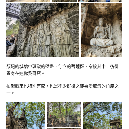
頹圮的城牆中斑駁的壁畫，佇立的菩薩群，穿梭其中，彷彿
置身在迷你吳哥窟。
拍起照來也特別有感，也是不少好攝之徒喜愛取景的角度之
一。