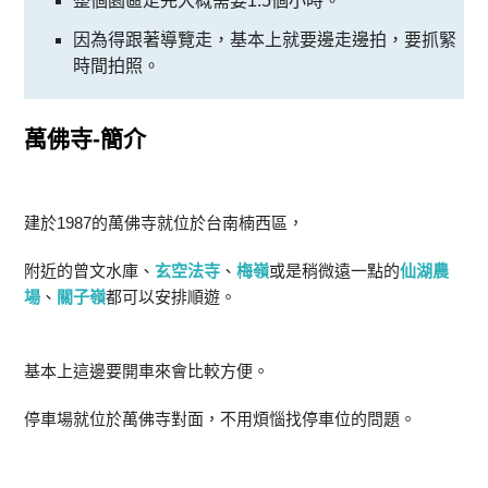
整個園區走完大概需要1.5個小時。
因為得跟著導覽走，基本上就要邊走邊拍，要抓緊
時間拍照。
萬佛寺-簡介
建於1987的萬佛寺就位於台南楠西區，
附近的曾文水庫、
玄空
法寺
、
梅
嶺
或是稍微遠一點的
仙湖農
場
、
關子嶺
都可以安排順遊。
基本上這邊要開車來會比較方便。
停車場就位於萬佛寺對面，不用煩惱找停車位的問題。