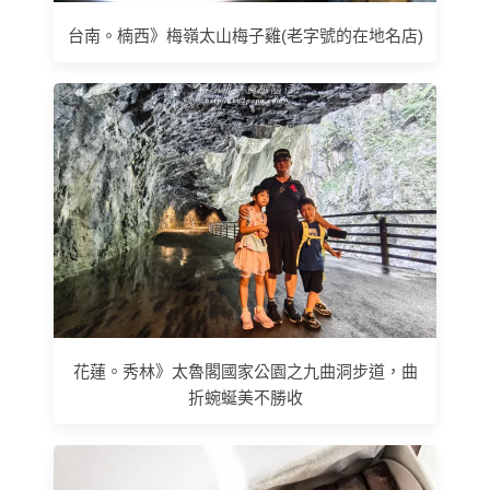
台南。楠西》梅嶺太山梅子雞(老字號的在地名店)
花蓮。秀林》太魯閣國家公園之九曲洞步道，曲
折蜿蜒美不勝收