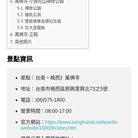
萬佛寺-小普陀山禪修公園
禪修公園
鐘乳石洞
壁嵌佛像及頹圮古城
巨大金龍船
萬佛寺-正殿
其他照片
景點資訊
景點：台南。楠西》萬佛寺
地址：台南市楠西區照興里興北73之5號
電話：(06)575-1800
營業時間：08:00-17:00
官方網站：
https://www.sanghanet.net/wanfo-
website/10000history.htm