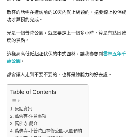
散客的話需在造訪前的10天內就上網預約，還要線上投保成
功才算預約完成。
光是一個普陀公園，就需要走上一個多小時，算是有點困難
度的景點。
這樣高高低低起起伏伏的中式園林，讓我聯想到
雲林五年千
歲公園
，
都會讓人走到不要不要的，也算是練腿力的好去處。
Table of Contents
景點資訊
萬佛寺-注意事項
萬佛寺-簡介
萬佛寺-小普陀山禪修公園-入園預約