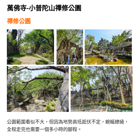
萬佛寺-小普陀山禪修公園
禪修公園
公園範圍看似不大，但因為地勢高低起伏不定，蜿蜒繚繞，
全程走完也需要一個多小時的腳程。