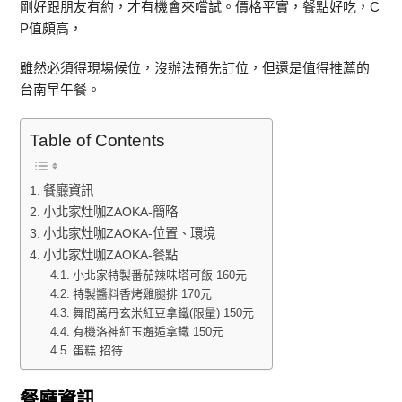
剛好跟朋友有約，才有機會來嚐試。價格平實，餐點好吃，C
P值頗高，
雖然必須得現場候位，沒辦法預先訂位，但還是值得推薦的
台南早午餐。
Table of Contents
餐廳資訊
小北家灶咖ZAOKA-簡略
小北家灶咖ZAOKA-位置、環境
小北家灶咖ZAOKA-餐點
小北家特製番茄辣味塔可飯 160元
特製醬料香烤雞腿排 170元
舞間萬丹玄米紅豆拿鐵(限量) 150元
有機洛神紅玉邂逅拿鐵 150元
蛋糕 招待
餐廳資訊