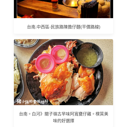
台南.中西區-民族路陳擔仔麵(平價路線)
台南。白河》關子嶺古早味阿寬甕仔雞。樸質美
味的好選擇