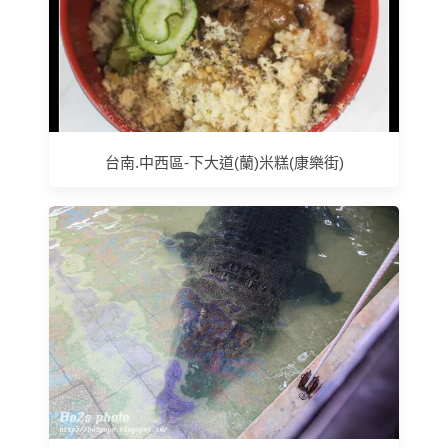
台南.中西區-下大道(蘭)米糕(康樂街)