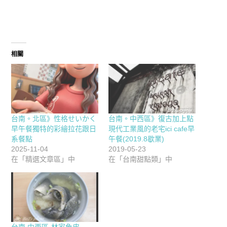
相關
台南。北區》性格せいかく
台南。中西區》復古加上點
早午餐獨特的彩繪拉花跟日
現代工業風的老宅ici cafe早
系餐點
午餐(2019.8歇業)
2025-11-04
2019-05-23
在「精選文章區」中
在「台南甜點類」中
台南.中西區-林家魚皮