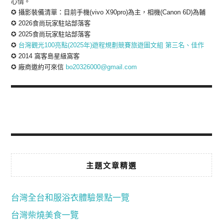
心情。
✪ 攝影裝備清單：目前手機(vivo X90pro)為主，相機(Canon 6D)為輔
✪ 2026食尚玩家駐站部落客
✪ 2025食尚玩家駐站部落客
✪
台灣觀光100亮點(2025年)遊程規劃競賽旅遊圖文組 第三名、佳作
✪ 2014 窩客島星級窩客
✪ 廠商邀約可來信
bo20326000@gmail.com
主題文章精選
台灣全台和服浴衣體驗景點一覽
台灣柴燒美食一覽