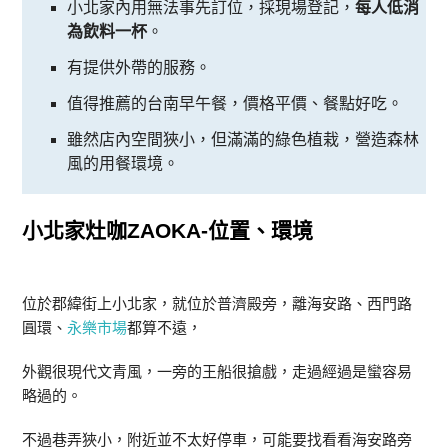
小北家內用無法事先訂位，採現場登記，
每人低消
為飲料一杯
。
有提供外帶的服務。
值得推薦的台南早午餐，價格平價、餐點好吃。
雖然店內空間狹小，但滿滿的綠色植栽，營造森林
風的用餐環境。
小北家灶咖ZAOKA-位置、環境
位於郡緯街上小北家，就位於普濟殿旁，離海安路、西門路
圓環、
永
樂市場
都算不遠，
外觀很現代文青風，一旁的王船很搶戲，走過經過是蠻容易
略過的。
不過巷弄狹小，附近並不太好停車，可能要找看看海安路旁