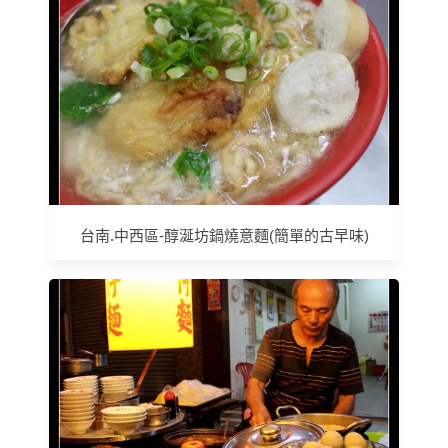
台南.中西區-醇涎坊鍋燒意麵(簡單的古早味)