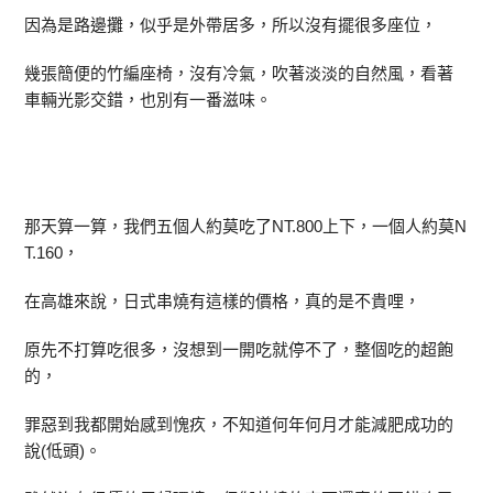
因為是路邊攤，似乎是外帶居多，所以沒有擺很多座位，
幾張簡便的竹編座椅，沒有冷氣，吹著淡淡的自然風，看著
車輛光影交錯，也別有一番滋味。
那天算一算，我們五個人約莫吃了NT.800上下，一個人約莫N
T.160，
在高雄來說，日式串燒有這樣的價格，真的是不貴哩，
原先不打算吃很多，沒想到一開吃就停不了，整個吃的超飽
的，
罪惡到我都開始感到愧疚，不知道何年何月才能減肥成功的
說(低頭)。