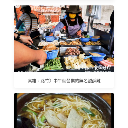
高雄。路竹》中午就營業的無名鹹酥雞