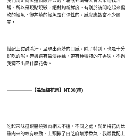
我們就是衝著這個鰻丼去的，聽說老闆每天會去市場找活
鰻，所以是現點現殺，絕對夠新鮮度。有別於訪間吃起來偏
軟的鰻魚，御丼燒的鰻魚是有彈性的，感覺應該富不少膠
質，
搭配上甜鹹醬汁，呈現出奇妙的口感，除了特別，也是十分
好吃的呢。旁邊還有醬漬蓮藕，帶有種獨特的花香味，不過
我猜不出是什麼花香。
—————–
【醬燒梅花肉】NT.30(串)
吃起來味道跟醬燒雞肉相去不遠，不同之處，就是梅花肉比
雞肉來的較有咬勁，上頭撒了白芝麻增添香氣，我最愛配上