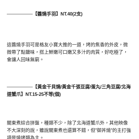
—————–
【醬燒手羽】NT.40(2支)
這醬燒手羽可是格友小寶大推的一道，烤的焦香的外皮，微
微帶了點鹽味，搭上鮮嫩可口嫩又多汁的肉質，好吃極了，
會讓人回味無窮。
—————–
【黃金干貝燒/黃金千張豆腐/蛋丸/三角豆腐/北海
道蟹爪】NT.15-25不等(個)
關東煮綜合拼盤，種類不少，除了北海道蟹爪外，其他映像
不大深刻的說，雖說關東煮也還算不錯，但”御丼燒”的主打強
項是燒烤類為主。