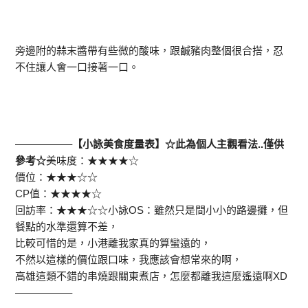
旁邊附的蒜末醬帶有些微的酸味，跟鹹豬肉整個很合搭，忍
不住讓人會一口接著一口。
—————–
【小詠美食度量表】☆此為個人主觀看法..僅供
參考☆
美味度：★★★★☆
價位：★★★☆☆
CP值：★★★★☆
回訪率：★★★☆☆小詠OS：雖然只是間小小的路邊攤，但
餐點的水準還算不差，
比較可惜的是，小港離我家真的算蠻遠的，
不然以這樣的價位跟口味，我應該會想常來的啊，
高雄這類不錯的串燒跟關東煮店，怎麼都離我這麼遙遠啊XD
—————–