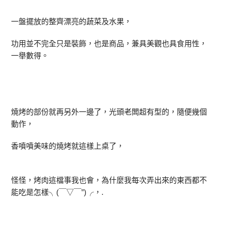
一盤擺放的整齊漂亮的蔬菜及水果，
功用並不完全只是裝飾，也是商品，兼具美觀也具食用性，
一舉數得。
燒烤的部份就再另外一邊了，光頭老闆超有型的，隨便幾個
動作，
香噴噴美味的燒烤就這樣上桌了，
怪怪，烤肉這檔事我也會，為什麼我每次弄出來的東西都不
能吃是怎樣╮(￣▽￣”)╭，.