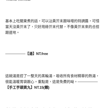
基本上吃關東煮的話，可以沾黃芥末跟味噌的特調醬，可惜
當天沒黃芥末了，只好用綠芥末代替，不像黃芥末來的合搭
跟道地。
—————–
【湯】NT.free
這碗湯是控了一整天的黑輪湯，吸收所有食材精華的熱湯，
很能溫暖胃袋跟心。重點是，這是免費的呦。—————–
【手工芋頭貢丸】NT.15(顆)