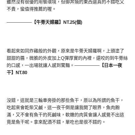
雖然沒有很優的用餐環境，但御丼燒的東西還真的不錯吃又
不貴，蠻值得推薦的喔。
—————–
【牛蒡天婦羅】NT.25(個)
看起來如同炸雞般的外觀，原來是牛蒡天婦羅啊，上頭塗了
甜甜的醬，微脆的外皮加上Q彈厚實的內裡，還咬的到牛蒡絲
的口感，一出場就讓人感到驚豔。—————–
【日本一夜
干】NT.80
沒錯，這就是三輪車旁掛的那些魚干，原以為所謂的魚干，
吃起來會乾柴又鹹，這一夜干倒是讓我開了眼界，魚肉飽
滿，又不會有魚干的死鹹味，軟嫩的肉質會讓人感覺不出這
竟是魚干呢。拿來配酒不錯，單吃也是很不錯的。