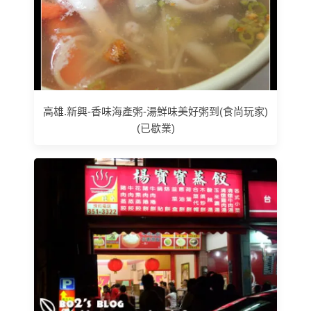
高雄.新興-香味海產粥-湯鮮味美好粥到(食尚玩家)
(已歇業)