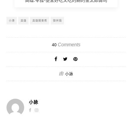
高雄.苓雅-便宜好吃又吃的飽的金太郎壽司
小港
高雄
高雄關東煮
御丼燒
Comments
40
由
小詠
小詠