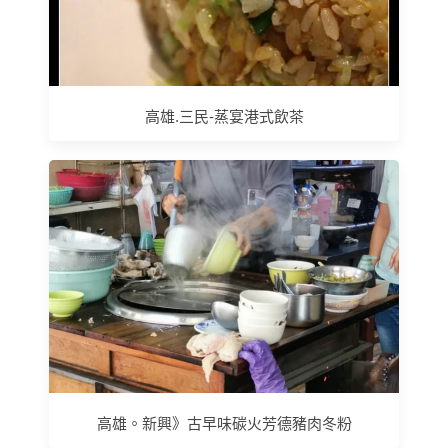
高雄.三民-蒸宴港式飲茶
高雄。新興》古早味碳火芳德豬肉冬粉