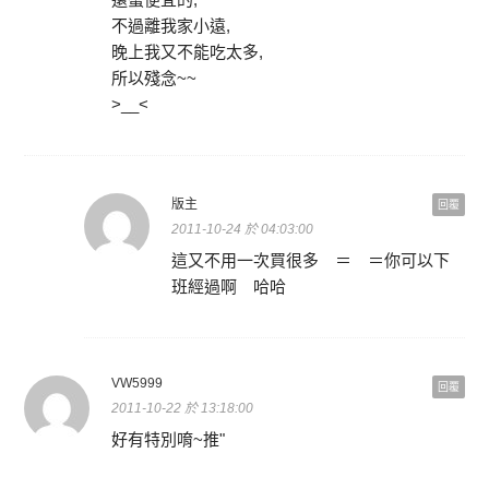
不過離我家小遠,
晚上我又不能吃太多,
所以殘念~~
>__<
版主
回覆
2011-10-24 於 04:03:00
這又不用一次買很多 ＝ ＝你可以下
班經過啊 哈哈
VW5999
回覆
2011-10-22 於 13:18:00
好有特別唷~推"