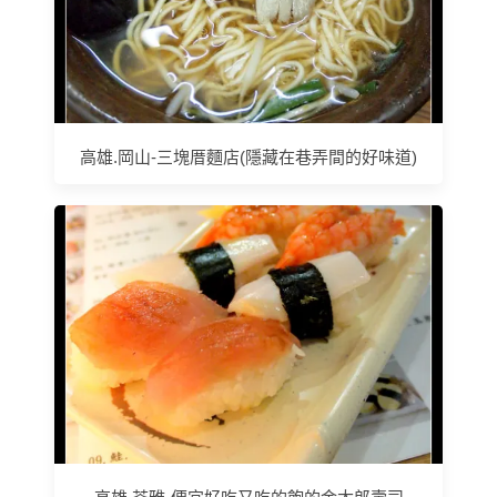
高雄.岡山-三塊厝麵店(隱藏在巷弄間的好味道)