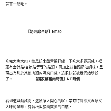
蒜苗一起吃。
—————–
【奶油綜合菇】NT.80
吃完大魚大肉，總是該來盤青菜舒緩一下吃太多罪惡感，裡
頭有金針菇/杏鮑菇等等的菇類，再加上蒜苗跟奶油調味，呈
現出有別於其他肉類的清爽口感，這很快就被我們給秒殺
了。—————–
【獨家鹹豬肉時價】NT.時價
看到這盤鹹豬肉，還蠻讓人開心的呢，帶有特殊卻又溫順又
入味的鹹味，有著松阪豬肉爽脆的口感，