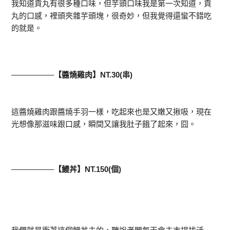
我知道貢丸有很多種口味，但芋頭口味我是第一次知道，貢
丸的口感，裡頭夾雜芋頭塊，很奇妙，但我覺得還蠻不錯吃
的就是。
—————–
【醬燒雞肉】NT.30(串)
這醬燒雞肉跟醬燒手羽一樣，吃起來也是又嫩又揪吸，現在
光想像那滋味跟口感，瞬間又讓我肚子餓了起來，囧。
—————–
【鰻丼】NT.150(個)