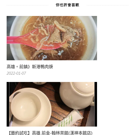
你也許會喜歡
高雄。前鎮》新港鴨肉焿
2022-01-07
【邀約試吃】高雄.前金-翰林茶館(漢神本館店)