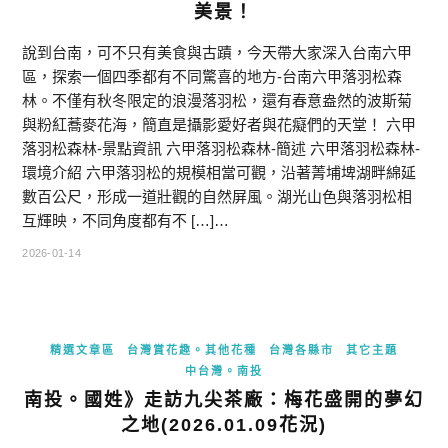
美景！
說到台南，可不只有美食與古蹟，今天帶大家深入台南六甲
區，探索一個四季都有不同驚喜的地方-台南六甲落羽松森
林。不僅有秋冬限定的浪漫落羽松，還有春意盎然的波斯菊
與粉紅蕎麥花海，簡直是攝影愛好者與花癡們的天堂！ 六甲
落羽松森林-景點資訊 六甲落羽松森林-簡述 六甲落羽松森林-
環境介紹 六甲落羽松的規模相當可觀，沿著菁埔埤湖畔綿延
數百公尺，形成一道壯觀的自然屏風。湖光山色與落羽松相
互輝映，不同角度都有不 […]…
2026-01-14
精選文章區
台灣賞花趣。其他花種
台灣各縣市
其它主題
中台灣。南投
南投。國姓》走訪九尖茶廠：梅花盛開的夢幻
之地(2026.01.09花況)