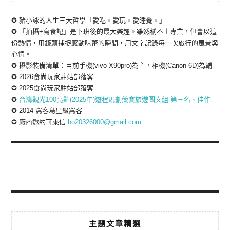
✪ 豬小詠的人生三大哲學「愛吃。愛玩。愛睡覺。」
✪ 「拍攝+寫食記」是下班後的最大樂趣。雖然稱不上專業，但會以這
份熱情，用鏡頭捕捉感動味蕾的瞬間，用文字記錄每一次旅行的風景與
心情。
✪ 攝影裝備清單：目前手機(vivo X90pro)為主，相機(Canon 6D)為輔
✪ 2026食尚玩家駐站部落客
✪ 2025食尚玩家駐站部落客
✪
台灣觀光100亮點(2025年)遊程規劃競賽旅遊圖文組 第三名、佳作
✪ 2014 窩客島星級窩客
✪ 廠商邀約可來信
bo20326000@gmail.com
主題文章精選