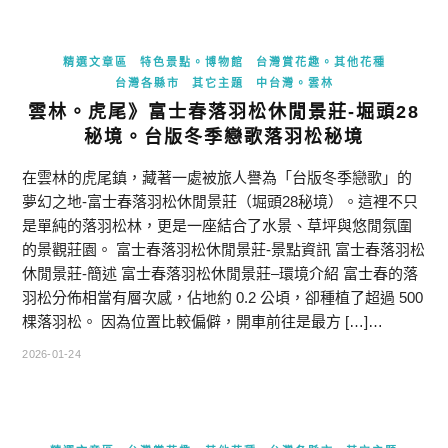
精選文章區
特色景點。博物館
台灣賞花趣。其他花種
台灣各縣市
其它主題
中台灣。雲林
雲林。虎尾》富士春落羽松休閒景莊-堀頭28
秘境。台版冬季戀歌落羽松秘境
在雲林的虎尾鎮，藏著一處被旅人譽為「台版冬季戀歌」的
夢幻之地-富士春落羽松休閒景莊（堀頭28秘境）。這裡不只
是單純的落羽松林，更是一座結合了水景、草坪與悠閒氛圍
的景觀莊園。 富士春落羽松休閒景莊-景點資訊 富士春落羽松
休閒景莊-簡述 富士春落羽松休閒景莊–環境介紹 富士春的落
羽松分佈相當有層次感，佔地約 0.2 公頃，卻種植了超過 500
棵落羽松。 因為位置比較偏僻，開車前往是最方 […]…
2026-01-24