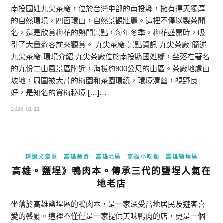
南投國姓九尖茶廠，位於台灣中部的南投縣，擁有得天獨厚
的自然環境，四面環山，自然景觀壯麗。這裡不僅以製茶聞
名，還是欣賞梅花的熱門景點，每年冬季，梅花盛開時，吸
引了大量遊客前來觀賞。 九尖茶廠-景點資訊 九尖茶廠-簡述
九尖茶廠-環境介紹 九尖茶廠位於南投縣國姓鄉，坐落在著名
的九份二山風景區附近，海拔約900公尺的山區。茶廠地處山
坡地，周圍被大片的梅園和茶園環繞，環境清幽，視野良
好，是知名的賞梅秘境 […]…
2026-01-11
精選文章區
高雄美食
高雄地區
高雄小吃類
高雄鹽埕區
高雄。鹽埕》鴨肉本。傳承三代的鹽埕人氣在
地老店
坐落於高雄鹽埕區的鴨肉本，是一家深受當地居民及遊客喜
愛的餐廳。這裡不僅僅是一家提供美味鴨肉的店，更是一個