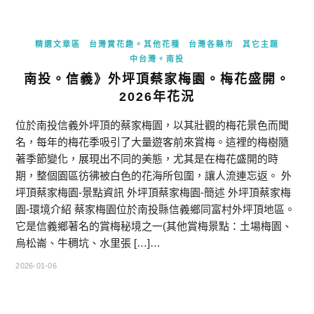
精選文章區
台灣賞花趣。其他花種
台灣各縣市
其它主題
中台灣。南投
南投。信義》外坪頂蔡家梅園。梅花盛開。
2026年花況
位於南投信義外坪頂的蔡家梅園，以其壯觀的梅花景色而聞
名，每年的梅花季吸引了大量遊客前來賞梅。這裡的梅樹隨
著季節變化，展現出不同的美態，尤其是在梅花盛開的時
期，整個園區彷彿被白色的花海所包圍，讓人流連忘返。 外
坪頂蔡家梅園-景點資訊 外坪頂蔡家梅園-簡述 外坪頂蔡家梅
園-環境介紹 蔡家梅園位於南投縣信義鄉同富村外坪頂地區。
它是信義鄉著名的賞梅秘境之一(其他賞梅景點：土場梅園、
烏松崙、牛稠坑、水里張 […]…
2026-01-06