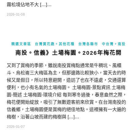
霧松境佔地不大 […]…
2026-01-08
精選文章區
台灣賞花趣。其他花種
台灣各縣市
中台灣。南投
南投。信義》土場梅園。2026年梅花開
又到了賞梅的季節，雖說南投賞梅點通常是牛稠坑、風櫃
斗、烏松崙三大梅區為主，但那邊路比較狹小，當天去的時
候又是假日，所以特意避開，造訪了也在不遠處，交通還算
便利，也小有名氣的土場梅園。 土場梅園-景點資訊 土場梅
園-簡述 土場梅園-環境介紹 每到寒冬過後，春意盎然之際，
梅花便開始綻放，吸引了無數遊客前來欣賞。在台灣南投的
信義鄉，土場梅園便是賞梅的絕佳地點。這裡擁有一大遍的
梅樹，沿著山坡而建的梅樹與 […]…
2026-01-07