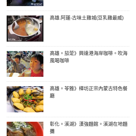
高雄.阿蓮-古味土雞城(豆乳雞最威)
高雄。茄萣》興達港海岸咖啡。吹海
風喝咖啡
高雄。苓雅》樺坊正宗內蒙古特色餐
廳
彰化。溪湖》漢強麵館。溪湖在地麵
攤