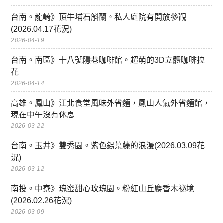
台南。龍崎》頂牛埔石斛蘭。私人庭院有開放參觀
(2026.04.17花況)
2026-04-19
台南。南區》十八號隱巷咖啡館。超萌的3D立體咖啡拉
花
2026-04-14
高雄。鳳山》江北食堂風味外省麵，鳳山人氣外省麵館，
現在中午沒有休息
2026-03-22
台南。玉井》雙秀園。紫色錫葉藤的浪漫(2026.03.09花
況)
2026-03-12
南投。中寮》瑰蜜甜心玫瑰園。粉紅山丘麝香木祕境
(2026.02.26花況)
2026-03-09