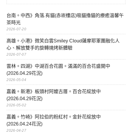
台南。中西》角落.有貓(赤崁樓店)吸貓擼貓的療癒溫馨午
茶時光
2026-07-20
高雄。小港》微笑白雲Smiley Cloud薩摩耶軍團融化人
心、解放雙手的旋轉燒烤新體驗
2026-07-07
雲林。四湖》中湖百合花園。滿滿的百合花盛開中
(2026.04.29花況)
2026-05-04
嘉義。新港》板頭村阿嬤古厝。百合花綻放中
(2026.04.29花況)
2026-05-02
嘉義。竹崎》阿拉伯的粉紅村。金針花綻放中
(2026.04.24花況)
2026-04-27