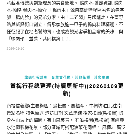
承載著傳統與創新理念的美食聖地。 鴨肉本-餐廳資訊 鴨肉
本-簡略 鴨肉本-簡介 「鴨肉本」源自高雄鹽埕區著名的老字
號「鴨肉胗」的兄弟分家，由「二老闆」另起爐灶，在富野
路與新興街口創立，傳承家族逾一甲子的鴨肉料理精髓，不
僅征服了在地老饕的胃，也成為觀光客爭相品嚐的美味。與
「鴨肉珍」並肩，共同構築 […]…
2026-01-10
旅遊行程規劃
台灣賞花趣。其他花種
其它主題
賞梅行程總整理(持續更新中)(20260109更
新)
南投信義鄉(主要梅區：烏松崙、風櫃斗、牛稠坑)由北往南
景點名稱 特色簡述 造訪日期 文章連結 楊家梅園(烏松崙) 隱
身在山坡上的梅園，有山嵐美景。 石龜梅園(烏松崙) 有經典
水池倒影梅花景，部分區域可搭配油菜花同框。 風櫃斗 廣泛