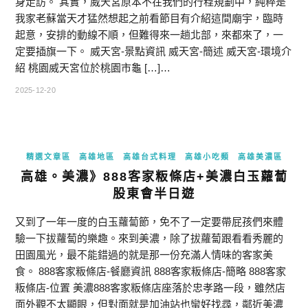
身走訪。 其實，威天宮原本不在我們的行程規劃中，純粹是
我家老蘇當天才猛然想起之前看節目有介紹這間廟宇，臨時
起意，安排的動線不順，但難得來一趟北部，來都來了，一
定要插旗一下。 威天宮-景點資訊 威天宮-簡述 威天宮-環境介
紹 桃園威天宮位於桃園市龜 […]…
2025-12-20
精選文章區
高雄地區
高雄台式料理
高雄小吃類
高雄美濃區
高雄。美濃》888客家粄條店+美濃白玉蘿蔔
股東會半日遊
又到了一年一度的白玉蘿蔔節，免不了一定要帶屁孩們來體
驗一下拔蘿蔔的樂趣。來到美濃，除了拔蘿蔔跟看看秀麗的
田園風光，最不能錯過的就是那一份充滿人情味的客家美
食。 888客家粄條店-餐廳資訊 888客家粄條店-簡略 888客家
粄條店-位置 美濃888客家粄條店座落於忠孝路一段，雖然店
面外觀不太顯眼，但對面就是加油站也蠻好找尋，鄰近美濃