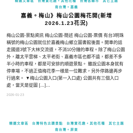
精選文章區
台灣賞花趣。其他花種
台灣各縣市
其它主題
南台灣。嘉義
嘉義。梅山》梅山公園梅花開(新增
2026.1.23花況)
梅山公園-景點資訊 梅山公園-簡述 梅山公園-票價 有台3明珠
稱號的梅山公園就位於嘉義梅山鄉立圖書館後面。開車的話
走國道3號下大林交流道，不消10分鐘的車程。除了梅山公園
外，離太平雲梯、太平老街、嘉義市區也都不遠，都差不多
半小時的車程，都是可安排的順遊景點。 雖說公園本身就有
停車場，不過正值梅花季一樣是一位難求，另外停路邊再步
行過來。 ▼梅山公園入口(第一入口處) 公園共有三個入口
處，當天是從圖 […]…
2026-01-23
精選文章區
台灣特色古蹟景點
台灣賞花趣。其他花種
其它主題
南台灣。屏東