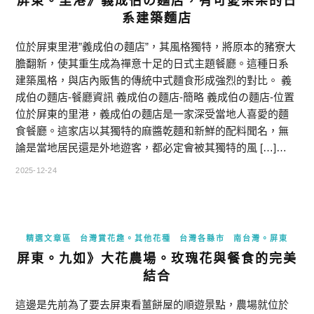
屏東。里港》義成伯の麵店，有可愛柴柴的日
系建築麵店
位於屏東里港”義成伯の麵店”，其風格獨特，將原本的豬寮大
膽翻新，使其重生成為禪意十足的日式主題餐廳。這種日系
建築風格，與店內販售的傳統中式麵食形成強烈的對比。 義
成伯の麵店-餐廳資訊 義成伯の麵店-簡略 義成伯の麵店-位置
位於屏東的里港，義成伯の麵店是一家深受當地人喜愛的麵
食餐廳。這家店以其獨特的麻醬乾麵和新鮮的配料聞名，無
論是當地居民還是外地遊客，都必定會被其獨特的風 […]…
2025-12-24
精選文章區
台灣賞花趣。其他花種
台灣各縣市
南台灣。屏東
屏東。九如》大花農場。玫瑰花與餐食的完美
結合
這邊是先前為了要去屏東看薑餅屋的順遊景點，農場就位於