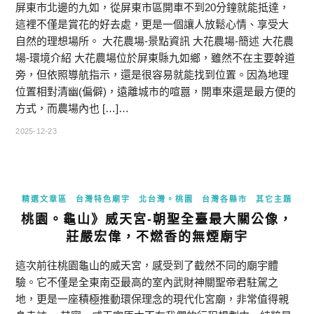
屏東市北邊的九如，從屏東市區開車不到20分鐘就能抵達，
這裡不僅是賞花的好去處，更是一個讓人放鬆心情、享受大
自然的理想場所。 大花農場-景點資訊 大花農場-簡述 大花農
場-環境介紹 大花農場位於屏東縣九如鄉，雖然不在主要幹道
旁，但依照導航指示，還是很容易就能找到位置。因為地理
位置相對清幽(偏僻)，遠離城市的喧囂，開車來還是最方便的
方式，而農場內也 […]…
2025-12-23
精選文章區
台灣特色廟宇
北台灣。桃園
台灣各縣市
其它主題
桃園。龜山》威天宮-朝聖全臺最大關公像，
莊嚴宏偉，不燃香的無煙廟宇
這次前往桃園龜山的威天宮，感受到了截然不同的廟宇體
驗。它不僅是全東南亞最高的室內武財神關聖帝君駐駕之
地，更是一座積極推動環保理念的現代化宮廟，非常值得親