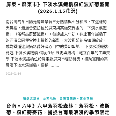
屏東。屏東市》下淡水溪鐵橋粉紅波斯菊盛開
(2026.1.15花況)
南台灣的冬日陽光總是帶著三分熱情與七分和煦，在這樣的
天氣裡，最適合造訪位於屏東與高雄交界處的「下淡水溪鐵
橋」（俗稱高屏舊鐵橋）。每逢歲末年初，這座百年鐵橋下
的河濱公園便會換上繽紛的新裝，大波斯菊花海如期綻放，
成為鐵道迷與攝影愛好者心目中的夢幻聖地。 下淡水溪鐵橋-
簡述 下淡水溪鐵橋-環境介紹 歷史與結構：屹立百年的工業美
學 下淡水溪鐵橋位於屏東縣屏東市堤防路旁，橫跨寬闊的高
屏溪下淡水溪鐵橋，俗稱 […]…
2026-01-16
精選文章區
台南地區
台灣賞花趣。其他花種
台南。六甲》六甲落羽松森林：落羽松、波斯
菊、粉紅蕎麥花，捕捉台南最浪漫的季節限定