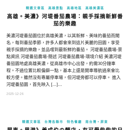
精選文章區
高雄景點
高雄地區
高雄美濃區
高雄。美濃》河堤番茄農場：親手採摘新鮮番
茄的樂趣
美濃河堤番茄園位於高雄美濃，以其新鮮、美味的番茄而聞
名，每到番茄季節，許多人都會來到這片美麗的田園，享受
親手採摘的樂趣，並品嚐到最新鮮的番茄。 河堤番茄農場-景
點資訊 河堤番茄農場-簡述 河堤番茄農場-環境介紹 美濃河堤
番茄園地處高雄美濃，從高雄市中心出發，約需30分鐘車
程。不過位置比較偏僻一點，基本上還是開車導航過來會比
較方便。雖然沒有專屬停車場，但河堤旁都可以停車。 進入
河堤番茄園，首先映入 […]…
2025-12-26
精選文章區
台灣各縣市
特色餐廳
南台灣。屏東