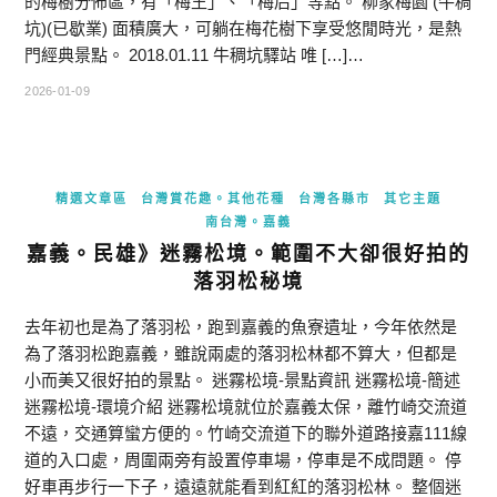
的梅樹分佈區，有「梅王」、「梅后」等點。 柳家梅園 (牛稠
坑)(已歇業) 面積廣大，可躺在梅花樹下享受悠閒時光，是熱
門經典景點。 2018.01.11 牛稠坑驛站 唯 […]…
2026-01-09
精選文章區
台灣賞花趣。其他花種
台灣各縣市
其它主題
南台灣。嘉義
嘉義。民雄》迷霧松境。範圍不大卻很好拍的
落羽松秘境
去年初也是為了落羽松，跑到嘉義的魚寮遺址，今年依然是
為了落羽松跑嘉義，雖說兩處的落羽松林都不算大，但都是
小而美又很好拍的景點。 迷霧松境-景點資訊 迷霧松境-簡述
迷霧松境-環境介紹 迷霧松境就位於嘉義太保，離竹崎交流道
不遠，交通算蠻方便的。竹崎交流道下的聯外道路接嘉111線
道的入口處，周圍兩旁有設置停車場，停車是不成問題。 停
好車再步行一下子，遠遠就能看到紅紅的落羽松林。 整個迷