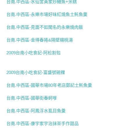
台南.中西區-水仙宮黃家炒鱔魚+米糕
台南.中西區-永樂市場好味紅燒魚土魠魚羹
台南.中西區-見面不如聞名的永樂燒肉飯
台南.中西區-金得春捲&隔壁楊桃湯
2009台南小吃食記-阿松割包
2009台南小吃食記-富盛號碗稞
台南.中西區-國華市場80年老店鄭記土魠魚羹
台南.中西區-國華街春蚵嗲
台南.中西區-阿鳳浮水虱目魚羹
台南.中西區-康宇家宇治抹茶手作甜品