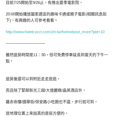
目前7/25開始至9/26止，有推出夏季電影院，
20:00開始播放闔家適宜的趣味卡通或親子電影(相關訊息如
下)，有興趣的人可參考看看。
http://www.hotelcozzi.com/zh-tw/home/post_more?pid=10
——————————
雖然退房時間是11：30，但可免費停車延長到當天的下午一
點，
退房後還可以到附近走走逛逛，
而且除了緊鄰新光三越/大億麗緻/晶英酒店外，
離赤崁樓/國華街/保安路小吃圈也不遠，步行就可到，
就地理位置上來說真的是挺方便的。