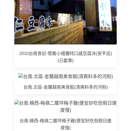
2010台南食記-懷舊小棧獨特口感豆腐冰(安平店)
(已歇業)
台南.北區-金蘭越南美食館(清爽料多的河粉)
台南.楠西-梅嶺二層坪梅子雞(便宜好吃但假日速
度慢)