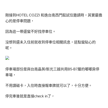
剛接到HOTEL COZZI 和逸台南西門館試住邀請時，其實最擔
心的是停車問題，
因為這一帶還蠻不好找停車位。
沒想到還未入住前就收到停車位相關訊息，這點蠻貼心的
呢。
停車場部份是與台南晶英/新光三越共用B5-B7層的嘟嘟房停
車場，
不用讀磁卡，入住時直接報車牌就可以了，十分方便。
停完車後就是直接check in了，