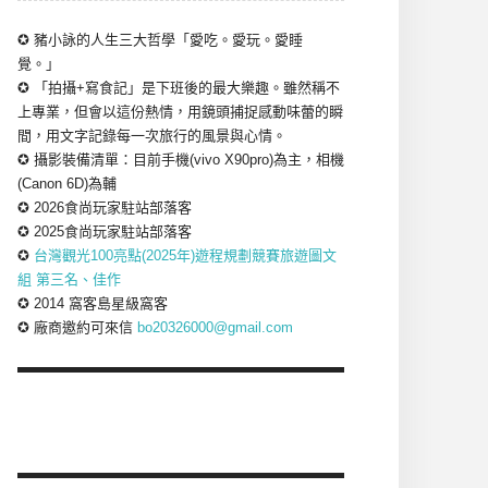
✪ 豬小詠的人生三大哲學「愛吃。愛玩。愛睡
覺。」
✪ 「拍攝+寫食記」是下班後的最大樂趣。雖然稱不
上專業，但會以這份熱情，用鏡頭捕捉感動味蕾的瞬
間，用文字記錄每一次旅行的風景與心情。
✪ 攝影裝備清單：目前手機(vivo X90pro)為主，相機
(Canon 6D)為輔
✪ 2026食尚玩家駐站部落客
✪ 2025食尚玩家駐站部落客
✪
台灣觀光100亮點(2025年)遊程規劃競賽旅遊圖文
組 第三名、佳作
✪ 2014 窩客島星級窩客
✪ 廠商邀約可來信
bo20326000@gmail.com