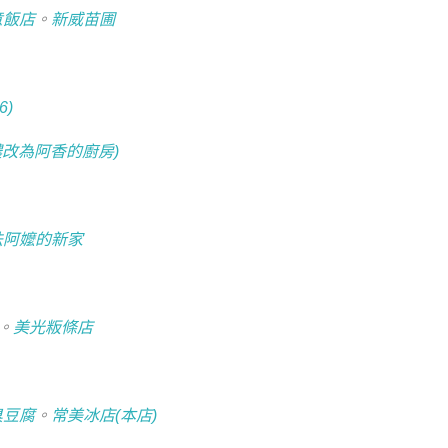
意飯店
。
新威苗圃
6)
濃改為阿香的廚房)
法阿嬤的新家
。
美光粄條店
臭豆腐
。
常美冰店(本店)