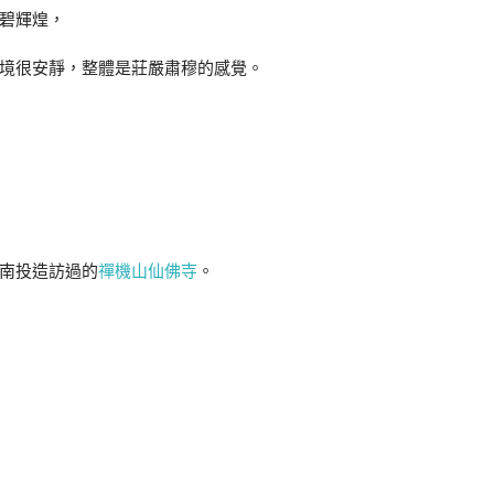
碧輝煌，
境很安靜，整體是莊嚴肅穆的感覺。
南投造訪過的
禪機山仙佛寺
。