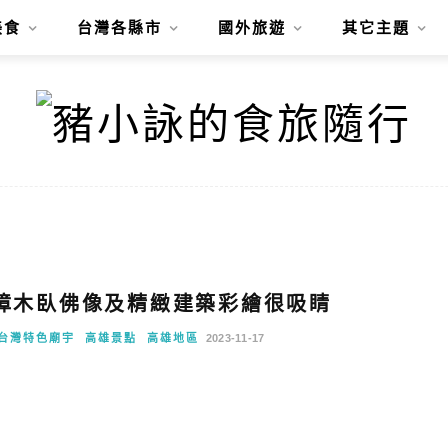
美食
台灣各縣市
國外旅遊
其它主題
樟木臥佛像及精緻建築彩繪很吸睛
台灣特色廟宇
高雄景點
高雄地區
2023-11-17