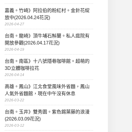
嘉義。竹崎》阿拉伯的粉紅村。金針花綻
放中(2026.04.24花況)
2026-04-27
台南。龍崎》頂牛埔石斛蘭。私人庭院有
開放參觀(2026.04.17花況)
2026-04-19
台南。南區》十八號隱巷咖啡館。超萌的
3D立體咖啡拉花
2026-04-14
高雄。鳳山》江北食堂風味外省麵，鳳山
人氣外省麵館，現在中午沒有休息
2026-03-22
台南。玉井》雙秀園。紫色錫葉藤的浪漫
(2026.03.09花況)
2026-03-12