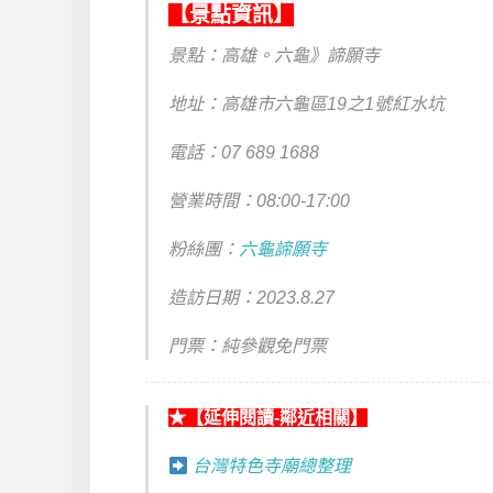
【景點資訊】
景點：高雄。六龜》諦願寺
地址：高雄市六龜區19之1號紅水坑
電話：
07 689 1688
營業時間：08:00-17:00
粉絲團：
六龜諦願寺
造訪日期：2023.8.27
門票：純參觀免門票
★【延伸閱讀-鄰近相關】
台灣特色寺廟總整理