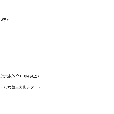
小時。
於六龜的高131線道上，
，乃六龜三大佛寺之一。