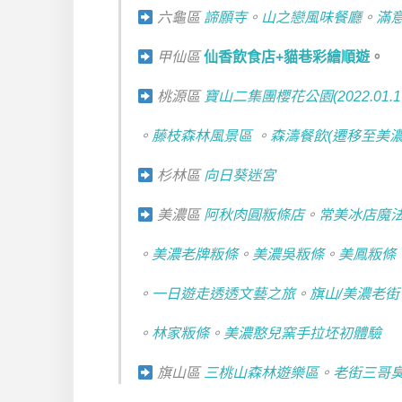
六龜區
諦願寺
。
山之戀風味餐廳
。
滿
甲仙區
仙香飲食店+貓巷彩繪順遊
。
桃源區
寶山二集團櫻花公園(2022.01.1
。
藤枝森林風景區
。
森濤餐飲(遷移至美
杉林區
向日葵迷宮
美濃區
阿秋肉圓粄條店
。
常美冰店魔
。
美濃老牌粄條
。
美濃吳粄條
。
美鳳粄條
。
一日遊走透透文藝之旅
。
旗山/美濃老街
。
林家粄條
。
美濃憨兒窯手拉坯初體驗
旗山區
三桃山森林遊樂區
。
老街三哥