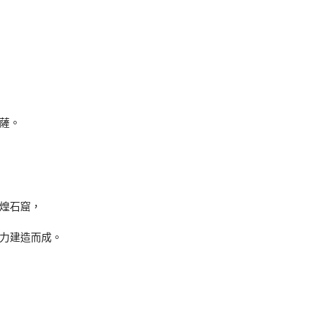
薩。
煌石窟，
力建造而成。