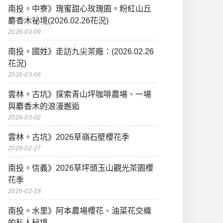
南投。中寮》瑰蜜甜心玫瑰園。粉紅山丘
麝香木祕境(2026.02.26花況)
2026-03-09
南投。國姓》走訪九尖茶廠：(2026.02.26
花況)
2026-03-06
雲林。古坑》探索青山坪咖啡農場、一場
與麝香木的浪漫邂逅
2026-03-02
雲林。古坑》2026草嶺石壁櫻花季
2026-02-27
南投。信義》2026草坪頭玉山觀光茶園櫻
花季
2026-02-18
南投。水里》阿本農場櫻花、油菜花交織
的私人秘境