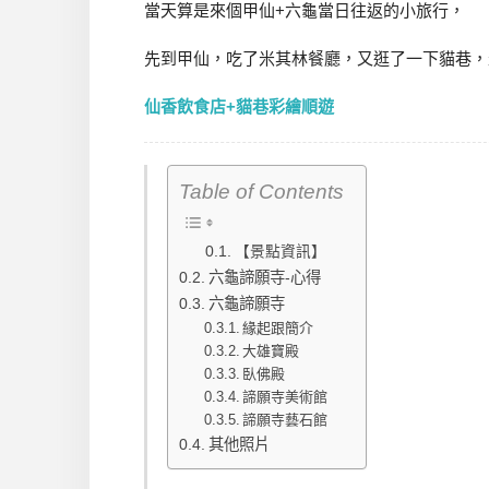
當天算是來個甲仙+六龜當日往返的小旅行，
先到甲仙，吃了米其林餐廳，又逛了一下貓巷，
仙香飲食店+貓巷彩繪順遊
Table of Contents
【景點資訊】
六龜諦願寺-心得
六龜諦願寺
緣起跟簡介
大雄寶殿
臥佛殿
諦願寺美術館
諦願寺藝石館
其他照片