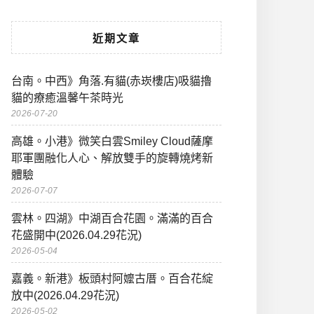
近期文章
台南。中西》角落.有貓(赤崁樓店)吸貓擼
貓的療癒溫馨午茶時光
2026-07-20
高雄。小港》微笑白雲Smiley Cloud薩摩
耶軍團融化人心、解放雙手的旋轉燒烤新
體驗
2026-07-07
雲林。四湖》中湖百合花園。滿滿的百合
花盛開中(2026.04.29花況)
2026-05-04
嘉義。新港》板頭村阿嬤古厝。百合花綻
放中(2026.04.29花況)
2026-05-02