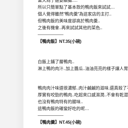
當天為了還要續攤….
所以只簡單點了基本款的鴨肉飯來試試…
個人覺得雖然”鴨肉羹”為這家店的主打..
但鴨肉飯的美味度卻高於鴨肉羹..
之後有機會..再來試試其他的菜色..
——————
【鴨肉飯】NT.35(小碗)
白飯上鋪了層鴨肉..
淋上鴨的肉汁..加上醬瓜..油油亮亮的樣子讓人胃
鴨肉肉汁味道很濃郁..肉汁鹹鹹的滋味.還真殺
厚實有咬勁的鴨肉..吃起來口感濕潤..不會有乾澀
也沒有鴨肉特有的腥味..
這鴨肉飯的確蠻好吃的呢…
——————
【鴨肉羹】NT.45(小碗)