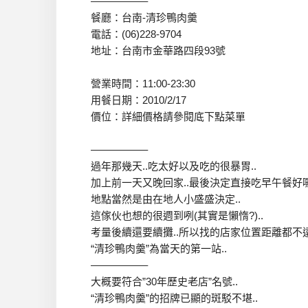
—————–
餐廳：台南-清珍鴨肉羹
電話：(06)228-9704
地址：台南市金華路四段93號
營業時間：11:00-23:30
用餐日期：2010/2/17
價位：詳細價格請參閱底下點菜單
—————–
過年那幾天..吃太好以及吃的很暴胃..
加上前一天又晚回家..最後決定直接吃早午餐好囉
地點當然是由在地人小盛盛決定..
這傢伙也想的很週到咧(其實是懶惰?)..
考量後續還要續攤..所以找的店家位置距離都不遠
“清珍鴨肉羹”為當天的第一站..
—————–
大概要符合”30年歷史老店”名號..
“清珍鴨肉羹”的招牌已顯的斑駁不堪..