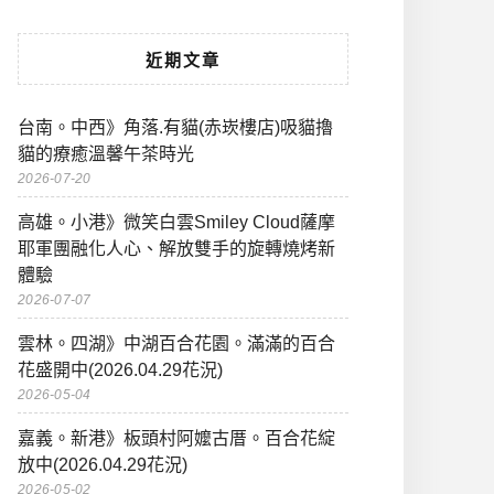
近期文章
台南。中西》角落.有貓(赤崁樓店)吸貓擼
貓的療癒溫馨午茶時光
2026-07-20
高雄。小港》微笑白雲Smiley Cloud薩摩
耶軍團融化人心、解放雙手的旋轉燒烤新
體驗
2026-07-07
雲林。四湖》中湖百合花園。滿滿的百合
花盛開中(2026.04.29花況)
2026-05-04
嘉義。新港》板頭村阿嬤古厝。百合花綻
放中(2026.04.29花況)
2026-05-02