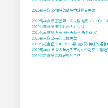
2010台南食記-獨特的陳媽香辣棧臭豆腐
2010高雄食記-嘉義第一名火雞肉飯 NO.1 CHICK
2010台南食記-安平林記大紅豆餅
2010台南食記-石家正阿美綠豆湯(金華店)
2010台南食記-張記土魠魚羹
2010高雄食記-THE PLUS樂加廚房(美味的輕食
2010高雄食記-
令人頗為失望的左營劉家二館酸
2010高雄食記-高雄婆婆冰二訪