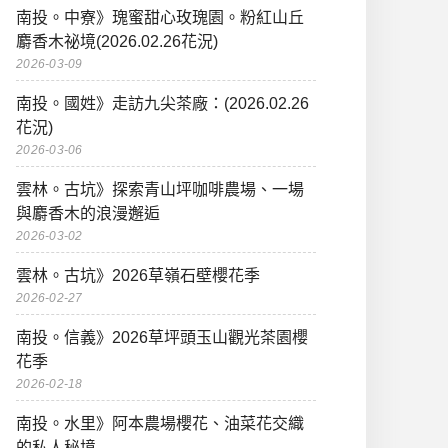
南投。中寮》瑰蜜甜心玫瑰園。粉紅山丘
麝香木祕境(2026.02.26花況)
2026-03-09
南投。國姓》走訪九尖茶廠：(2026.02.26
花況)
2026-03-06
雲林。古坑》探索青山坪咖啡農場、一場
與麝香木的浪漫邂逅
2026-03-02
雲林。古坑》2026草嶺石壁櫻花季
2026-02-27
南投。信義》2026草坪頭玉山觀光茶園櫻
花季
2026-02-18
南投。水里》阿本農場櫻花、油菜花交織
的私人秘境