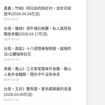
嘉義。竹崎》阿拉伯的粉紅村。金針花綻
放中(2026.04.24花況)
2026-04-27
台南。龍崎》頂牛埔石斛蘭。私人庭院有
開放參觀(2026.04.17花況)
2026-04-19
台南。南區》十八號隱巷咖啡館。超萌的
3D立體咖啡拉花
2026-04-14
高雄。鳳山》江北食堂風味外省麵，鳳山
人氣外省麵館，現在中午沒有休息
2026-03-22
台南。玉井》雙秀園。紫色錫葉藤的浪漫
(2026.03.09花況)
2026-03-12