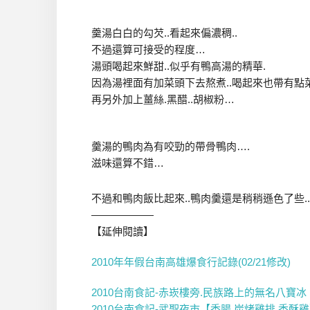
羹湯白白的勾芡..看起來偏濃稠..
不過還算可接受的程度…
湯頭喝起來鮮甜..似乎有鴨高湯的精華.
因為湯裡面有加菜頭下去熬煮..喝起來也帶有點菜
再另外加上薑絲.黑醋..胡椒粉…
羹湯的鴨肉為有咬勁的帶骨鴨肉….
滋味還算不錯…
不過和鴨肉飯比起來..鴨肉羹還是稍稍遜色了些..
——————
【延伸閱讀】
2010年年假台南高雄爆食行記錄(02/21修改)
2010台南食記-赤崁樓旁.民族路上的無名八寶冰
2010台南食記-武聖夜市【香腸.炭烤雞排.香酥