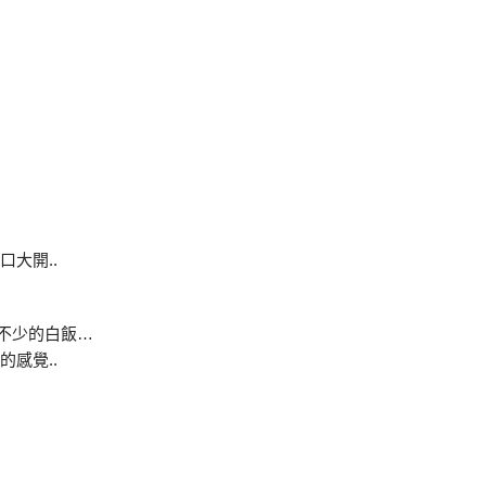
口大開..
了不少的白飯…
的感覺..