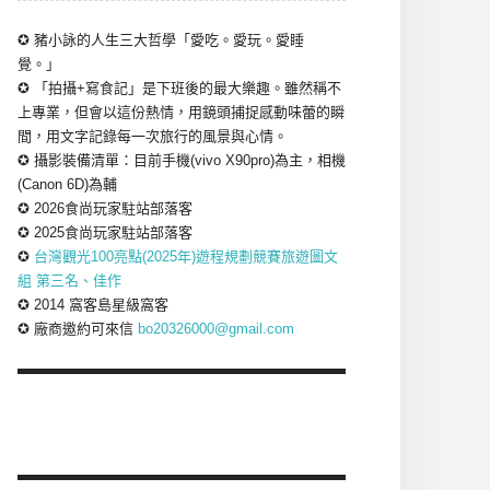
✪ 豬小詠的人生三大哲學「愛吃。愛玩。愛睡
覺。」
✪ 「拍攝+寫食記」是下班後的最大樂趣。雖然稱不
上專業，但會以這份熱情，用鏡頭捕捉感動味蕾的瞬
間，用文字記錄每一次旅行的風景與心情。
✪ 攝影裝備清單：目前手機(vivo X90pro)為主，相機
(Canon 6D)為輔
✪ 2026食尚玩家駐站部落客
✪ 2025食尚玩家駐站部落客
✪
台灣觀光100亮點(2025年)遊程規劃競賽旅遊圖文
組 第三名、佳作
✪ 2014 窩客島星級窩客
✪ 廠商邀約可來信
bo20326000@gmail.com