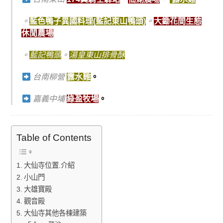
。
藍色鴨子異國料理(藍記東山鴨頭)
。
大鋤花間生態
休閒農場
。
藍記鴨頭
。
湯皇東山排骨酥
台南柳營
露水雞
。
嘉義中埔
綠盈牧場
。
Table of Contents
大仙寺位置.介紹
小山門
大雄寶殿
觀音殿
大仙寺其他各棟建築