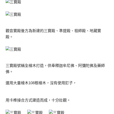
觀音寶殿後方為新建的三寶殿、準提殿、祖師殿、地藏寶
殿。
三寶殿號稱全檜木打造，供奉釋迦牟尼佛、阿彌陀佛及藥師
佛。
運用大量檜木108根檜木，沒有使用釘子，
用卡榫接合方式建造而成，十分壯觀。