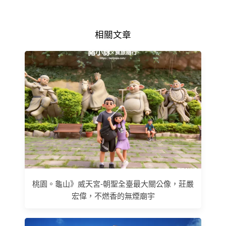
相關文章
桃園。龜山》威天宮-朝聖全臺最大關公像，莊嚴
宏偉，不燃香的無煙廟宇