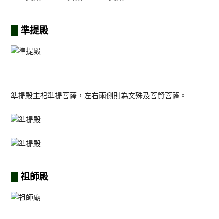
準提殿
準提殿主祀準提菩薩，左右兩側則為文殊及菩賢菩薩。
祖師殿