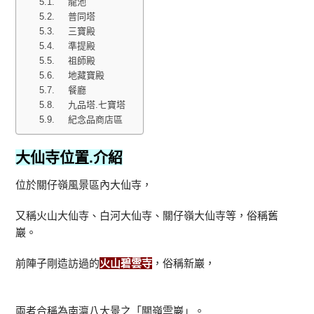
龍池
普同塔
三寶殿
準提殿
祖師殿
地藏寶殿
餐廳
九品塔.七寶塔
紀念品商店區
大仙寺位置.介紹
位於關仔嶺風景區內大仙寺，
又稱火山大仙寺、白河大仙寺、關仔嶺大仙寺等，俗稱舊
巖。
前陣子剛造訪過的
火山碧雲寺
，俗稱新巖，
兩者合稱為南瀛八大景之「關嶺雲巖」。