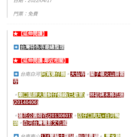
日期：2022/04/17
門票：免費
★【延伸閱讀】
台灣特色寺廟總整理
★【延伸閱讀-鄰近相關】
台南白河
阿寬甕仔雞
。
大仙寺
。
關子嶺火山碧雲
寺
。
廟口餡餅大腸蚵仔麵線(已歇業)
。
林初碑木棉花道
(20140406)
。
蓮花公園荷花(20130601)
。
店仔口肉丸+白河鴨
頭
。
白河台灣電影文化城
台南東山
174翼騎士驛站
。
仙湖農場
。
露水雞