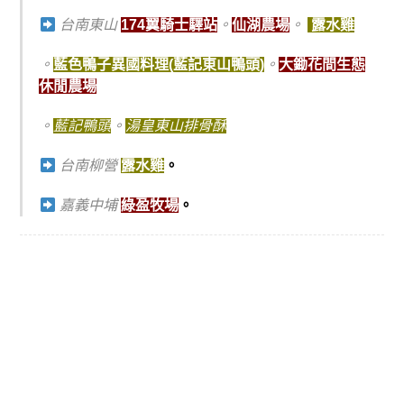
台南東山
174翼騎士驛站
。
仙湖農場
。
露水雞
。
藍色鴨子異國料理(藍記東山鴨頭)
。
大鋤花間生態
休閒農場
。
藍記鴨頭
。
湯皇東山排骨酥
台南柳營
露水雞
。
嘉義中埔
綠盈牧場
。