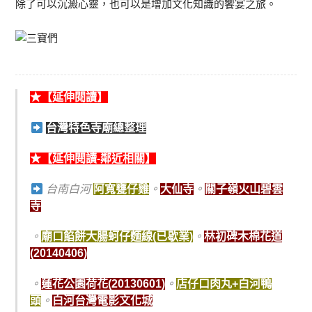
除了可以沉澱心靈，也可以是增加文化知識的饗宴之旅。
★【延伸閱讀】
台灣特色寺廟總整理
★【延伸閱讀-鄰近相關】
台南白河
阿寬甕仔雞
。
大仙寺
。
關子嶺火山碧雲
寺
。
廟口餡餅大腸蚵仔麵線(已歇業)
。
林初碑木棉花道
(20140406)
。
蓮花公園荷花(20130601)
。
店仔口肉丸+白河鴨
頭
。
白河台灣電影文化城